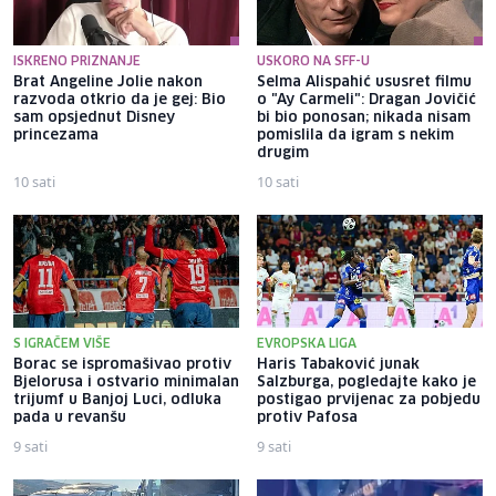
ISKRENO PRIZNANJE
USKORO NA SFF-U
Brat Angeline Jolie nakon
Selma Alispahić ususret filmu
razvoda otkrio da je gej: Bio
o "Ay Carmeli": Dragan Jovičić
sam opsjednut Disney
bi bio ponosan; nikada nisam
princezama
pomislila da igram s nekim
drugim
10 sati
10 sati
S IGRAČEM VIŠE
EVROPSKA LIGA
Borac se ispromašivao protiv
Haris Tabaković junak
Bjelorusa i ostvario minimalan
Salzburga, pogledajte kako je
trijumf u Banjoj Luci, odluka
postigao prvijenac za pobjedu
pada u revanšu
protiv Pafosa
9 sati
9 sati