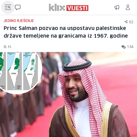
62
JEDINO RJEŠENJE
Princ Salman pozvao na uspostavu palestinske
države temeljene na granicama iz 1967. godine
B. H.
134