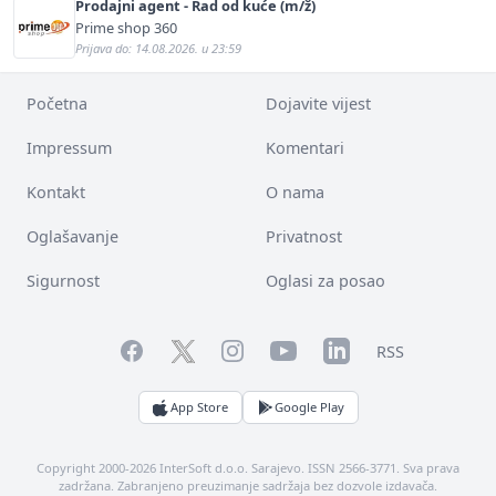
Prodajni agent - Rad od kuće (m/ž)
Prime shop 360
Prijava do: 14.08.2026. u 23:59
Početna
Dojavite vijest
Impressum
Komentari
Kontakt
O nama
Oglašavanje
Privatnost
Sigurnost
Oglasi za posao
Facebook
YouTube
LinkedIn
Twitter
Instagram
RSS
App Store
Google Play
Copyright 2000-2026 InterSoft d.o.o. Sarajevo. ISSN 2566-3771. Sva prava
zadržana. Zabranjeno preuzimanje sadržaja bez dozvole izdavača.