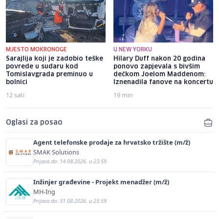
MJESTO MOKRONOGE
U NEW YORKU
Sarajlija koji je zadobio teške
Hilary Duff nakon 20 godina
povrede u sudaru kod
ponovo zapjevala s bivšim
Tomislavgrada preminuo u
dečkom Joelom Maddenom:
bolnici
Iznenadila fanove na koncertu
12 sati
19 min
Oglasi za posao
Agent telefonske prodaje za hrvatsko tržište (m/ž)
SMAK Solutions
Prijava do: 14.08.2026. u 23:59
Inžinjer građevine - Projekt menadžer (m/ž)
MH-Ing
Prijava do: 31.08.2026. u 23:59