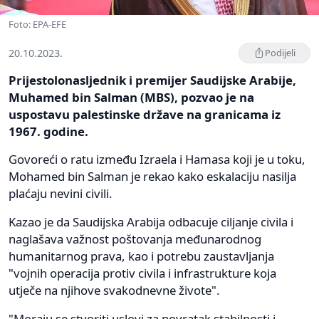
Foto: EPA-EFE
20.10.2023.
Podijeli
Prijestolonasljednik i premijer Saudijske Arabije,
Muhamed bin Salman (MBS), pozvao je na
uspostavu palestinske države na granicama iz
1967. godine.
Govoreći o ratu između Izraela i Hamasa koji je u toku,
Mohamed bin Salman je rekao kako eskalaciju nasilja
plaćaju nevini civili.
Kazao je da Saudijska Arabija odbacuje ciljanje civila i
naglašava važnost poštovanja međunarodnog
humanitarnog prava, kao i potrebu zaustavljanja
"vojnih operacija protiv civila i infrastrukture koja
utječe na njihove svakodnevne živote".
"Moraju se stvoriti uslovi za povratak stabilnosti i