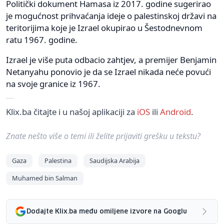
Politički dokument Hamasa iz 2017. godine sugerirao
je mogućnost prihvaćanja ideje o palestinskoj državi na
teritorijima koje je Izrael okupirao u Šestodnevnom
ratu 1967. godine.
Izrael je više puta odbacio zahtjev, a premijer Benjamin
Netanyahu ponovio je da se Izrael nikada neće povući
na svoje granice iz 1967.
Klix.ba čitajte i u našoj aplikaciji za
iOS
ili
Android
.
Znate nešto više o temi ili želite prijaviti grešku u tekstu?
Gaza
Palestina
Saudijska Arabija
Muhamed bin Salman
Dodajte Klix.ba među omiljene izvore na Googlu