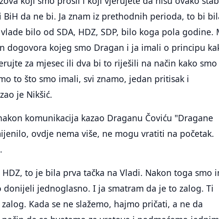
zova koji smo prošli i koji vjerujete da nisu ovako stab
i BiH da ne bi. Ja znam iz prethodnih perioda, to bi bi
vlade bilo od SDA, HDZ, SDP, bilo koga pola godine. 
n dogovora kojeg smo Dragan i ja imali o principu ka
jerujte za mjesec ili dva bi to riješili na način kako smo
mo to što smo imali, svi znamo, jedan pritisak i
zao je Nikšić.
 nakon komunikacija kazao Draganu Čoviću "Dragane
mijenilo, ovdje nema više, ne mogu vratiti na početak.
.
 HDZ, to je bila prva tačka na Vladi. Nakon toga smo i
 donijeli jednoglasno. I ja smatram da je to zalog. Ti
 zalog. Kada se ne slažemo, hajmo pričati, a ne da