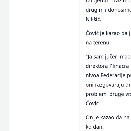
ratujemo i tražim
drugim i donosimo 
Nikšić.
Čović je kazao da 
na terenu.
"Ja sam jučer imao
direktora Plinacra
nivoa Federacije pr
oni razgovaraju dr
problemi druge vrs
Čović.
On je kazao da na 
ko dan.