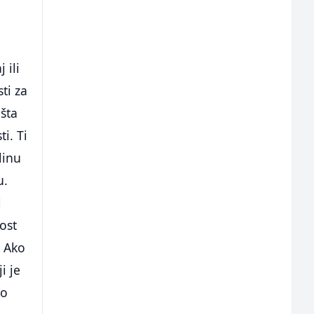
 ili
ti za
 šta
i. Ti
linu
u.
i
ost
. Ako
i je
mo