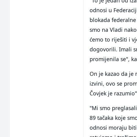
"To je jedan od iza
odnosi u Federacij
blokada federalne 
smo na Vladi nako
ćemo to riješiti i v
dogovorili. Imali s
promijenila se", ka
On je kazao da je
izvini, ovo se pro
Čovjek je razumio"
"Mi smo preglasali
89 tačaka koje smo
odnosi moraju biti