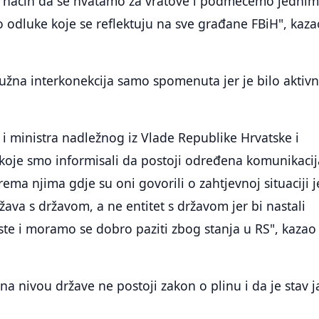
o način da se hvatamo za vratove i podmećemo jedni
odluke koje se reflektuju na sve građane FBiH", kaza
južna interkonekcija samo spomenuta jer je bilo aktivn
 i ministra nadležnog iz Vlade Republike Hrvatske i
 koje smo informisali da postoji određena komunikacij
ema njima gdje su oni govorili o zahtjevnoj situaciji j
žava s državom, a ne entitet s državom jer bi nastali
te i moramo se dobro paziti zbog stanja u RS", kazao 
na nivou države ne postoji zakon o plinu i da je stav 