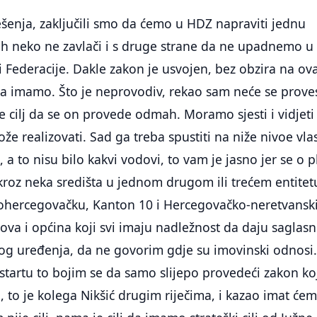
ješenja, zaključili smo da ćemo u HDZ napraviti jednu
ih neko ne zavlači i s druge strane da ne upadnemo u
 Federacije. Dakle zakon je usvojen, bez obzira na ovaj
a imamo. Što je neprovodiv, rekao sam neće se proves
je cilj da se on provede odmah. Moramo sjesti i vidjeti
že realizovati. Sad ga treba spustiti na niže nivoe vlast
 a to nisu bilo kakvi vodovi, to vam je jasno jer se o p
kroz neka središta u jednom drugom ili trećem entitet
hercegovačku, Kanton 10 i Hercegovačko-neretvansk
ova i općina koji svi imaju nadležnost da daju saglasn
nog uređenja, da ne govorim gdje su imovinski odnosi
 startu to bojim se da samo slijepo provedeći zakon koj
n, to je kolega Nikšić drugim riječima, i kazao imat će