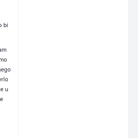
o bi
nam
emo
 nego
vrlo
je u
je