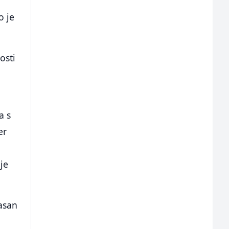
m
o je
osti
a s
er
je
jasan