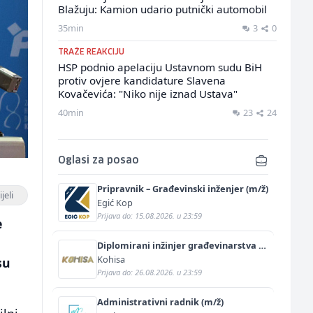
Blažuju: Kamion udario putnički automobil
35min
3
0
TRAŽE REAKCIJU
HSP podnio apelaciju Ustavnom sudu BiH
protiv ovjere kandidature Slavena
Kovačevića: "Niko nije iznad Ustava"
40min
23
24
Oglasi za posao
Pripravnik – Građevinski inženjer (m/ž)
jeli
Egić Kop
Prijava do: 15.08.2026. u 23:59
e
Diplomirani inžinjer građevinarstva -
saobraćajni smjer (m/ž)
Kohisa
su
Prijava do: 26.08.2026. u 23:59
Administrativni radnik (m/ž)