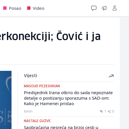
Posao
Video
konekciji; Čović i ja
Vijesti
MASOUD PEZESHKIAN
Predsjednik Irana otkrio do sada nepoznate
detalje o postizanju sporazuma s SAD-om:
Kako je Hamenei pristao
6min
1
0
NASTALE GUŽVE
Saobraćajna nesreća na brzoj cesti u