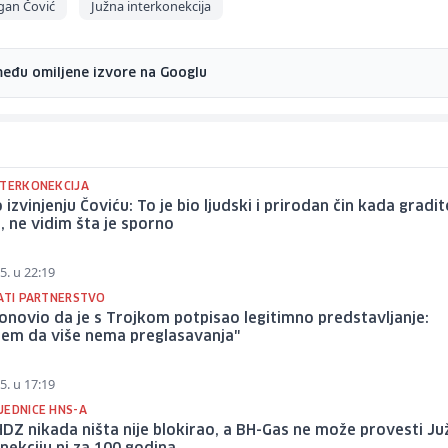
gan Čović
Južna interkonekcija
među omiljene izvore na Googlu
NTERKONEKCIJA
o izvinjenju Čoviću: To je bio ljudski i prirodan čin kada gradit
 ne vidim šta je sporno
5. u 22:19
VATI PARTNERSTVO
onovio da je s Trojkom potpisao legitimno predstavljanje:
jem da više nema preglasavanja"
5. u 17:19
JEDNICE HNS-A
HDZ nikada ništa nije blokirao, a BH-Gas ne može provesti Ju