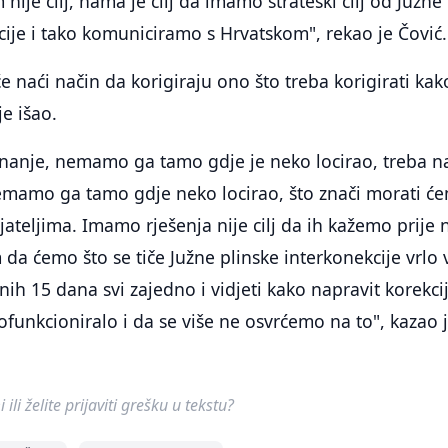
 nije cilj, nama je cilj da imamo strateški cilj od Južne
cije i tako komuniciramo s Hrvatskom", rekao je Čović.
e naći način da korigiraju ono što treba korigirati kak
je išao.
znanje, nemamo ga tamo gdje je neko locirao, treba 
amo ga tamo gdje neko locirao, što znači morati ć
ijateljima. Imamo rješenja nije cilj da ih kažemo prije
da ćemo što se tiče Južne plinske interkonekcije vrlo 
nih 15 dana svi zajedno i vidjeti kako napravit korekci
ofunkcioniralo i da se više ne osvrćemo na to", kazao 
ili želite prijaviti grešku u tekstu?