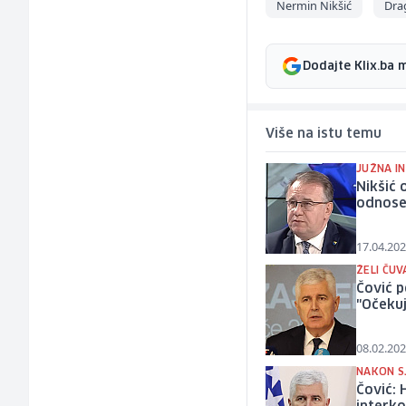
Nermin Nikšić
Dra
Dodajte Klix.ba 
Više na istu temu
JUŽNA I
Nikšić 
odnose,
17.04.202
ŽELI ČU
Čović p
"Očeku
08.02.202
NAKON S
Čović: 