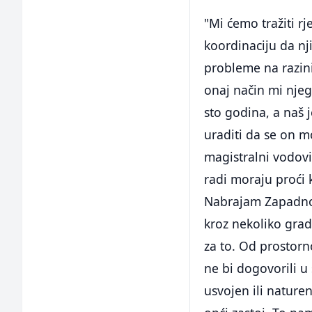
"Mi ćemo tražiti r
koordinaciju da nj
probleme na razini
onaj način mi njeg
sto godina, a naš 
uraditi da se on mo
magistralni vodovi,
radi moraju proći 
Nabrajam Zapadno
kroz nekoliko grad
za to. Od prostor
ne bi dogovorili u
usvojen ili nature