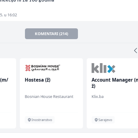
nekciju ni za 100 godina
5. u 16:02
KOMENTARI (214)
 (m/
Hostesa (ž)
Account Manager (
ž)
Bosnian House Restaurant
Klix.ba
Inostranstvo
Sarajevo