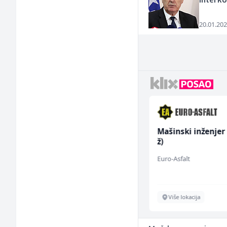
interko
20.01.202
Kuhinjski pomoćnik
Mašinski inženjer
(m/ž)
ž)
Restoran Golf Klub
Euro-Asfalt
Sarajevo
Više lokacija