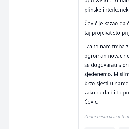
opći zastoj. To nam
plinske interkonek
Čović je kazao da ć
taj projekat što pri
"Za to nam treba 
ogroman novac nem
se dogovarati s pr
sjedenemo. Mislim 
brzo sjesti u nared
zakonu da bi to pr
Čović.
Znate nešto više o temi 