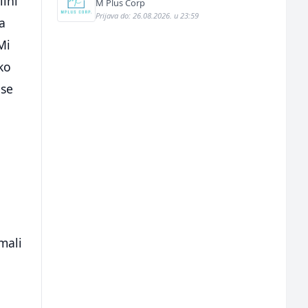
ilni
M Plus Corp
Prijava do: 26.08.2026. u 23:59
la
Mi
ko
 se
mali