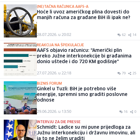
(NE)TAČNA RAČUNICA AAFS-A
Hoće li uvoz američkog plina dovesti do
manjih računa za građane BiH ili ipak ne?
28.07.2026. u 20:02
62
14
REAKCIJA NA ŠPEKULACIJE
AAFS objavio računicu: "Američki plin
preko Južne interkonekcije bi građanima
donio uštede i do 720 KM godišnje"
27.07.2026. u 22:18
79
25
BIZNIS FORUM
Ginkel u Tuzli: BiH je potrebno više
energije, spremni smo graditi poslovne
odnose
29.06.2026. u 13:50
16
0
INTERVJU ZA DIE PRESSE
Schmidt: Ladice su mi pune prijedloga za
Južnu interkonekciju i državnu imovinu, ali
ja to ne želim uraditi