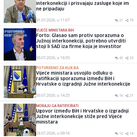
interkonekciji i prisvajaju zasluge koje im
ne pripadaju
31.07.2026. u 11:07
21
79
VIJEĆE MINISTARA BIH
Forto: Glasao sam protiv sporazuma o
Južnoj interkonekciji, potrebno utvrditi
stoji li SAD iza firme koja je investitor
30.07.2026. u 16:55
45
53
POTVRĐENO ZA KLIX.BA
Vijeće ministara usvojilo odluku o
ratifikaciji sporazuma između BiH i
Hrvatske o izgradnji Južne interkonekcije
30.07.2026. u 14:25
16
21
MORAJU GA RATIFICIRATI
Ugovor između BiH i Hrvatske o izgradnji
Južne interkonekcije stiže pred Vijeće
ministara
29.07.2026. u 09:16
12
14