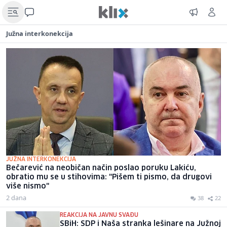
Južna interkonekcija
JUŽNA INTERKONEKCIJA
Bečarević na neobičan način poslao poruku Lakiću,
obratio mu se u stihovima: "Pišem ti pismo, da drugovi
više nismo"
2 dana
38
22
REAKCIJA NA JAVNU SVAĐU
SBiH: SDP i Naša stranka lešinare na Južnoj