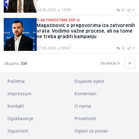
24.06.2026. u 13:09
49
51
O AKTIVNOSTIMA SDP-A
Magazinović o pregovorima iza zatvorenih
vrata: Vodimo važne procese, ali na tome
ne treba graditi kampanju
07.06.2026. u 09:47
18
31
>
Stranica: 0
Ukupno:
330
Početna
Dojavite vijest
Impressum
Komentari
Kontakt
O nama
Oglašavanje
Privatnost
Sigurnost
Oglasi za posao