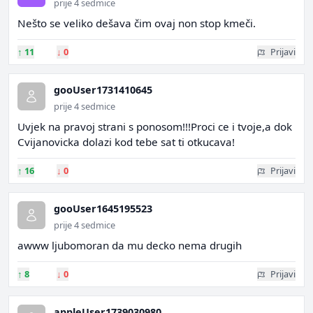
prije 4 sedmice
Nešto se veliko dešava čim ovaj non stop kmeči.
↑
11
↓
0
Prijavi
gooUser1731410645
prije 4 sedmice
Uvjek na pravoj strani s ponosom!!!Proci ce i tvoje,a dok
Cvijanovicka dolazi kod tebe sat ti otkucava!
↑
16
↓
0
Prijavi
gooUser1645195523
prije 4 sedmice
awww ljubomoran da mu decko nema drugih
↑
8
↓
0
Prijavi
appleUser1739030980