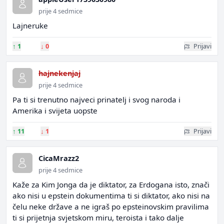
prije 4 sedmice
Lajneruke
↑
1
↓
0
Prijavi
hajnekenjaj
prije 4 sedmice
Pa ti si trenutno najveci prinatelj i svog naroda i
Amerika i svijeta uopste
↑
11
↓
1
Prijavi
CicaMrazz2
prije 4 sedmice
Kaže za Kim Jonga da je diktator, za Erdogana isto, znači
ako nisi u epstein dokumentima ti si diktator, ako nisi na
čelu neke države a ne igraš po epsteinovskim pravilima
ti si prijetnja svjetskom miru, teroista i tako dalje