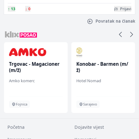
↑
13
↓
0
Prijavi
Povratak na članak
Trgovac - Magacioner
Konobar - Barmen (m/
(m/ž)
ž)
Amko komerc
Hotel Nomad
Fojnica
Sarajevo
Početna
Dojavite vijest