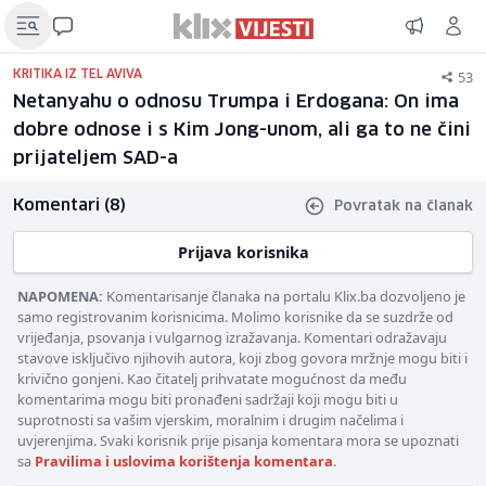
53
KRITIKA IZ TEL AVIVA
Netanyahu o odnosu Trumpa i Erdogana: On ima
dobre odnose i s Kim Jong-unom, ali ga to ne čini
prijateljem SAD-a
Komentari (8)
Povratak na članak
Prijava korisnika
NAPOMENA:
Komentarisanje članaka na portalu Klix.ba dozvoljeno je
samo registrovanim korisnicima. Molimo korisnike da se suzdrže od
vrijeđanja, psovanja i vulgarnog izražavanja. Komentari odražavaju
stavove isključivo njihovih autora, koji zbog govora mržnje mogu biti i
krivično gonjeni. Kao čitatelj prihvatate mogućnost da među
komentarima mogu biti pronađeni sadržaji koji mogu biti u
suprotnosti sa vašim vjerskim, moralnim i drugim načelima i
uvjerenjima. Svaki korisnik prije pisanja komentara mora se upoznati
sa
Pravilima i uslovima korištenja komentara
.