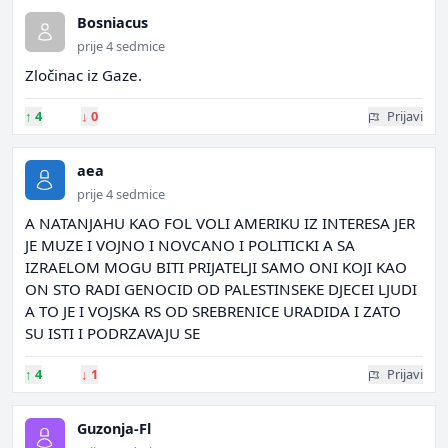
Bosniacus
prije 4 sedmice
Zločinac iz Gaze.
↑
4
↓
0
Prijavi
aea
prije 4 sedmice
A NATANJAHU KAO FOL VOLI AMERIKU IZ INTERESA JER
JE MUZE I VOJNO I NOVCANO I POLITICKI A SA
IZRAELOM MOGU BITI PRIJATELJI SAMO ONI KOJI KAO
ON STO RADI GENOCID OD PALESTINSEKE DJECEI LJUDI
A TO JE I VOJSKA RS OD SREBRENICE URADIDA I ZATO
SU ISTI I PODRZAVAJU SE
↑
4
↓
1
Prijavi
Guzonja-Fl