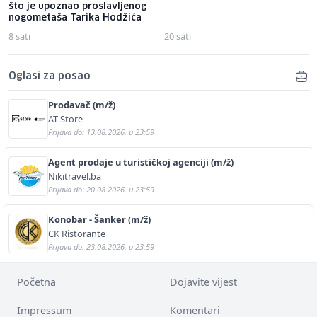
što je upoznao proslavljenog
nogometaša Tarika Hodžića
8 sati
20 sati
Oglasi za posao
Prodavač (m/ž)
AT Store
Prijava do: 13.08.2026. u 23:59
Agent prodaje u turističkoj agenciji (m/ž)
Nikitravel.ba
Prijava do: 20.08.2026. u 23:59
Konobar - Šanker (m/ž)
CK Ristorante
Prijava do: 23.08.2026. u 23:59
Početna
Dojavite vijest
Impressum
Komentari