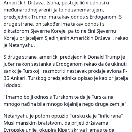
Američkih Država. Istina, postoje lični odnosi u
međunarodnoj areni i ja to ne zanemarujem,
predsjednik Trump ima takav odnos s Erdoganom. S
druge strane, on također ima takav odnos i s
diktatorom Sjeverne Koreje, pa to ne čini Sjevernu
Koreju prijateljem Sjedinjenih Američkih Država", rekao
je Netanyahu.
S druge strane, američki predsjednik Donald Trump je
jučer nakon sastanka s Erdoganom rekao da će ukinuti
sankcije Turskoj i razmotriti nastavak prodaje aviona F-
35 Ankari. Turskog predsjednika opisao je kao prijatelja
i dodao:
"Imamo bolji odnos s Turskom te da je Turska na
mnogo načina bila mnogo lojalnija nego druge zemlje".
Netanyahu je potom optužio Tursku da je "inficirana"
Muslimanskim bratstvom, da prijeti državama
Evropske unije, okupira Kipar, skriva Hamas te da