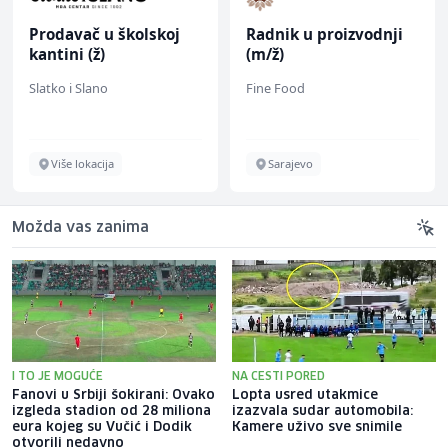
Prodavač u školskoj
Radnik u proizvodnji
kantini (ž)
(m/ž)
Slatko i Slano
Fine Food
Više lokacija
Sarajevo
Možda vas zanima
I TO JE MOGUĆE
NA CESTI PORED
Fanovi u Srbiji šokirani: Ovako
Lopta usred utakmice
izgleda stadion od 28 miliona
izazvala sudar automobila:
eura kojeg su Vučić i Dodik
Kamere uživo sve snimile
otvorili nedavno