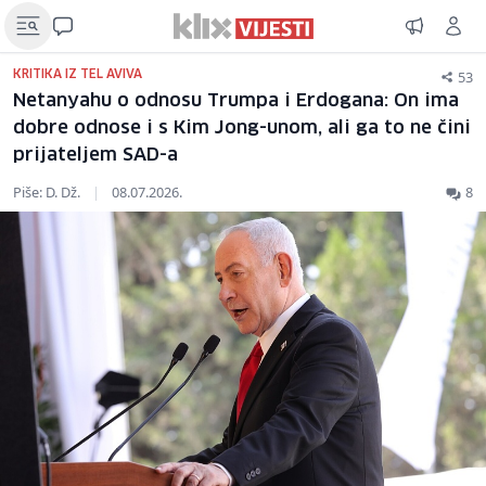
53
KRITIKA IZ TEL AVIVA
Netanyahu o odnosu Trumpa i Erdogana: On ima
dobre odnose i s Kim Jong-unom, ali ga to ne čini
prijateljem SAD-a
Piše: D. Dž.
|
08.07.2026.
8