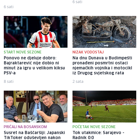
6 sati
6 sati
START NOVE SEZONE
NIZAK VODOSTAJ
Ponovo ne djeluje dobro:
Na dnu Dunava u Budimpešti
Bajraktarević nije dobio ni
pronađeni posmrtni ostaci
minut za igru u velikom kiksu
njemačkih vojnika i motocikl
PSV-a
iz Drugog svjetskog rata
8 sati
2 sata
PRIČALI NA BOSANSKOM
POČETAK NOVE SEZONE
Susret na Baščaršiji: Japanski
Tok utakmice: Sarajevo -
TikToker oduševljen nakon
Radnik 0:0