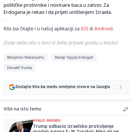
političke protivnike i novinare baca u zatvor. Za
Erdogana je rekao i da prijeti uništenjem Izraela.
Klix.ba čitajte i u našoj aplikaciji za
iOS
ili
Android
.
Znate nešto više o temi ili želite prijaviti grešku u tekstu?
Benjamin Netanyahu
Recep Tayyip Erdogan
Donald Trump
Dodajte Klix.ba među omiljene izvore na Googlu
Više na istu temu
HVALIO ANKARU
Trump odbacio izraelsko protivljenje
prodaji aviona F-35 Turskoj: Niko mi ne