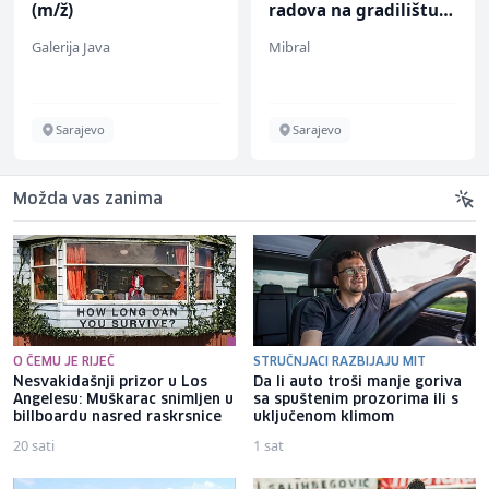
(m/ž)
radova na gradilištu
(m/ž)
Galerija Java
Mibral
Sarajevo
Sarajevo
Možda vas zanima
O ČEMU JE RIJEČ
STRUČNJACI RAZBIJAJU MIT
Nesvakidašnji prizor u Los
Da li auto troši manje goriva
Angelesu: Muškarac snimljen u
sa spuštenim prozorima ili s
billboardu nasred raskrsnice
uključenom klimom
20 sati
1 sat