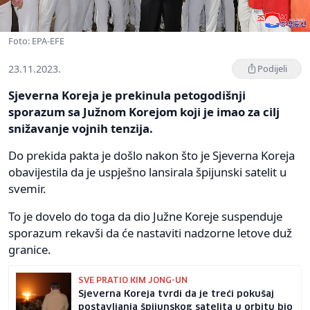
Foto: EPA-EFE
23.11.2023.
Podijeli
Sjeverna Koreja je prekinula petogodišnji
sporazum sa Južnom Korejom koji je imao za cilj
snižavanje vojnih tenzija.
Do prekida pakta je došlo nakon što je Sjeverna Koreja
obavijestila da je uspješno lansirala špijunski satelit u
svemir.
To je dovelo do toga da dio Južne Koreje suspenduje
sporazum rekavši da će nastaviti nadzorne letove duž
granice.
SVE PRATIO KIM JONG-UN
Sjeverna Koreja tvrdi da je treći pokušaj
postavljanja špijunskog satelita u orbitu bio