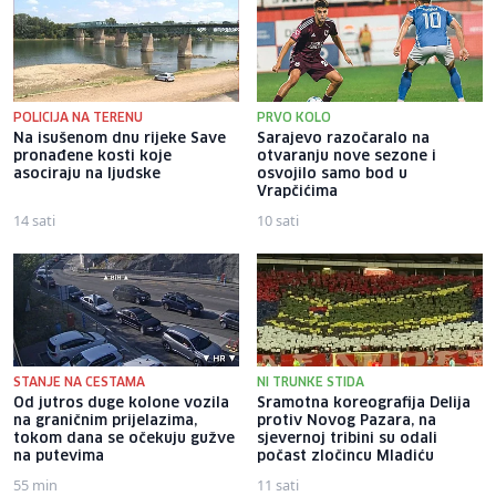
POLICIJA NA TERENU
PRVO KOLO
Na isušenom dnu rijeke Save
Sarajevo razočaralo na
pronađene kosti koje
otvaranju nove sezone i
asociraju na ljudske
osvojilo samo bod u
Vrapčićima
14 sati
10 sati
STANJE NA CESTAMA
NI TRUNKE STIDA
Od jutros duge kolone vozila
Sramotna koreografija Delija
na graničnim prijelazima,
protiv Novog Pazara, na
tokom dana se očekuju gužve
sjevernoj tribini su odali
na putevima
počast zločincu Mladiću
55 min
11 sati