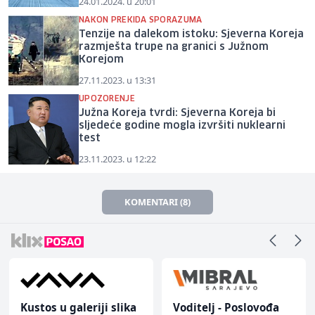
24.01.2024. u 20:01
NAKON PREKIDA SPORAZUMA
Tenzije na dalekom istoku: Sjeverna Koreja
razmješta trupe na granici s Južnom
Korejom
27.11.2023. u 13:31
UPOZORENJE
Južna Koreja tvrdi: Sjeverna Koreja bi
sljedeće godine mogla izvršiti nuklearni
test
23.11.2023. u 12:22
KOMENTARI (8)
Kustos u galeriji slika
Voditelj - Poslovođa