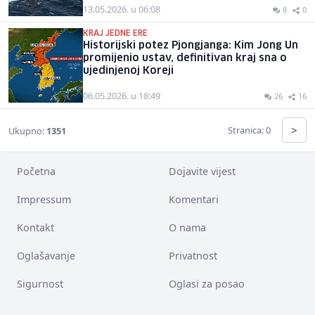
13.05.2026. u 06:08
8
0
KRAJ JEDNE ERE
Historijski potez Pjongjanga: Kim Jong Un
promijenio ustav, definitivan kraj sna o
ujedinjenoj Koreji
06.05.2026. u 18:49
26
16
>
Stranica: 0
Ukupno:
1351
Početna
Dojavite vijest
Impressum
Komentari
Kontakt
O nama
Oglašavanje
Privatnost
Sigurnost
Oglasi za posao