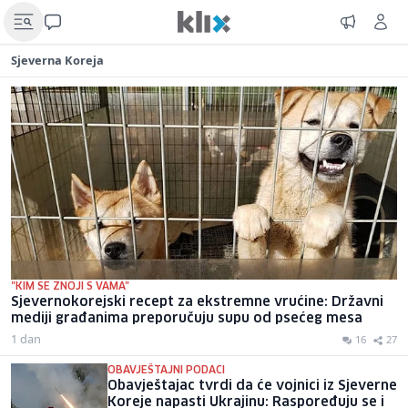
Sjeverna Koreja
"KIM SE ZNOJI S VAMA"
Sjevernokorejski recept za ekstremne vrućine: Državni
mediji građanima preporučuju supu od psećeg mesa
1 dan
16
27
OBAVJEŠTAJNI PODACI
Obavještajac tvrdi da će vojnici iz Sjeverne
Koreje napasti Ukrajinu: Raspoređuju se i