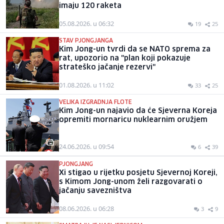
imaju 120 raketa
05.08.2026. u 06:32
19
25
STAV PJONGJANGA
Kim Jong-un tvrdi da se NATO sprema za
rat, upozorio na "plan koji pokazuje
strateško jačanje rezervi"
01.08.2026. u 11:02
33
25
VELIKA IZGRADNJA FLOTE
Kim Jong-un najavio da će Sjeverna Koreja
opremiti mornaricu nuklearnim oružjem
24.06.2026. u 09:54
6
39
PJONGJANG
Xi stigao u rijetku posjetu Sjevernoj Koreji,
s Kimom Jong-unom želi razgovarati o
jačanju savezništva
08.06.2026. u 06:28
3
9