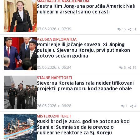
SMATRAJU JE NASLJEDNICOM
Sestra Kim Jong-una poručila Americi: Naš
nuklearni arsenal samo će rasti
07.06.2026. u 07:39
15
51
AZIJSKA DIPLOMATIJA
Pomirenje ili jačanje saveza: Xi Jinping
putuje u Sjevernu Koreju, prvi put nakon
gotovo sedam godina
05.06.2026. u 06:34
3
19
STALNE NAPETOSTI
Sjeverna Koreja lansirala neidentifikovani
projektil prema moru kod zapadne obale
26.05.2026. u 06:28
1
4
MISTEROZNI TERET
Ruski brod je 2024. godine potonuo kod
Španije: Sumnja se da je prevozio
nuklearne reaktore za Sj. Koreju