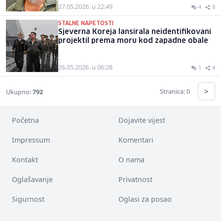
27.05.2026. u 22:49
4
8
STALNE NAPETOSTI
Sjeverna Koreja lansirala neidentifikovani
projektil prema moru kod zapadne obale
26.05.2026. u 06:28
1
4
>
Stranica: 0
Ukupno:
792
Početna
Dojavite vijest
Impressum
Komentari
Kontakt
O nama
Oglašavanje
Privatnost
Sigurnost
Oglasi za posao