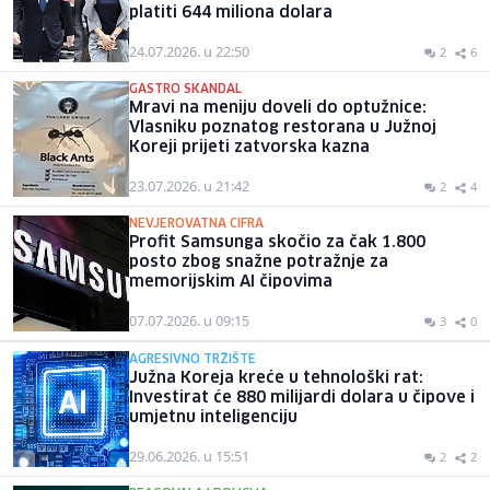
platiti 644 miliona dolara
24.07.2026. u 22:50
2
6
GASTRO SKANDAL
Mravi na meniju doveli do optužnice:
Vlasniku poznatog restorana u Južnoj
Koreji prijeti zatvorska kazna
23.07.2026. u 21:42
2
4
NEVJEROVATNA CIFRA
Profit Samsunga skočio za čak 1.800
posto zbog snažne potražnje za
memorijskim AI čipovima
07.07.2026. u 09:15
3
0
AGRESIVNO TRŽIŠTE
Južna Koreja kreće u tehnološki rat:
Investirat će 880 milijardi dolara u čipove i
umjetnu inteligenciju
29.06.2026. u 15:51
2
2