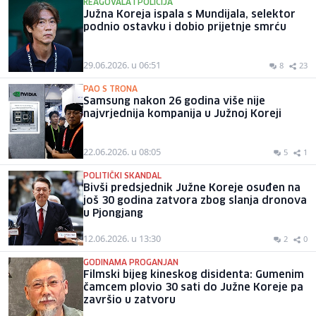
REAGOVALA I POLICIJA
Južna Koreja ispala s Mundijala, selektor
podnio ostavku i dobio prijetnje smrću
29.06.2026. u 06:51
8
23
PAO S TRONA
Samsung nakon 26 godina više nije
najvrjednija kompanija u Južnoj Koreji
22.06.2026. u 08:05
5
1
POLITIČKI SKANDAL
Bivši predsjednik Južne Koreje osuđen na
još 30 godina zatvora zbog slanja dronova
u Pjongjang
12.06.2026. u 13:30
2
0
GODINAMA PROGANJAN
Filmski bijeg kineskog disidenta: Gumenim
čamcem plovio 30 sati do Južne Koreje pa
završio u zatvoru