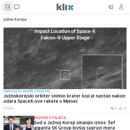
Južna Koreja
OMOGUĆIO VAŽNE PODATKE
Južnokorejski orbiter snimio krater koji je nastao nakon
udara SpaceX-ove rakete u Mjesec
3 sata
0
18
RAZVOD STOLJEĆA
Sud u Južnoj Koreji smanjio iznos: Šef
giganta SK Group bivšoj supruzi mora