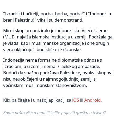
"Izraelski tlačitelji, borba, borba, borba!" i "Indonezija
brani Palestinu!" vikali su demonstranti.
Mirni skup organiziralo je indonezijsko Vijeće Uleme
(MUI), najviša islamska institucija u zemlji. Podržala ga
je vlada, kao i muslimanske organizacije i one drugih
vjera uključujući budističke i kršćanske.
Indonezija nema formalne diplomatske odnose s
Izraelom, a u zemlji nema izraelskog ambasade.
Budući da snažno podržava Palestince, ovakvi skupovi
nisu neuobičajeni u najmnogoljudnijoj zemlji s
većinskim muslimanskim stanovništvom.
Klix.ba čitajte i u našoj aplikaciji za
iOS
ili
Android
.
Znate nešto više o temi ili želite prijaviti grešku u tekstu?