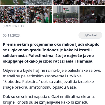
+4
(Foto: EPA-EFE)
05.11.2023.
Podijeli
Prema nekim procjenama oko milion ljudi okupilo
se u glavnom gradu Indonezije kako bi izrazili
solidarnost s Palestincima, što je najveće javno
okupljanje otkako je izbio rat Izraela i Hamasa.
Odjeveni u bijele haljine i crno-bijele palestinske šalove,
mahali su palestinskim zastavama i uzvikivali
"Slobodna Palestina" dok su zahtijevali da izraelske
snage prekinu smrtonosnu opsadu Gaze.
Dok su se snimci napada u Gazi emitirali na ekranu,
brojne ličnosti su se izmjenjivale kako bi između