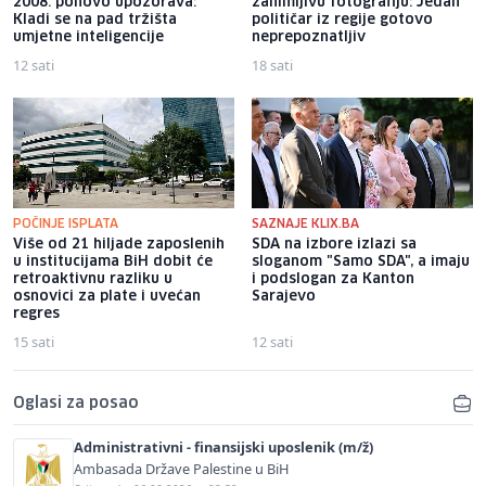
2008. ponovo upozorava:
zanimljivu fotografiju: Jedan
Kladi se na pad tržišta
političar iz regije gotovo
umjetne inteligencije
neprepoznatljiv
12 sati
18 sati
POČINJE ISPLATA
SAZNAJE KLIX.BA
Više od 21 hiljade zaposlenih
SDA na izbore izlazi sa
u institucijama BiH dobit će
sloganom "Samo SDA", a imaju
retroaktivnu razliku u
i podslogan za Kanton
osnovici za plate i uvećan
Sarajevo
regres
15 sati
12 sati
Oglasi za posao
Administrativni - finansijski uposlenik (m/ž)
Ambasada Države Palestine u BiH