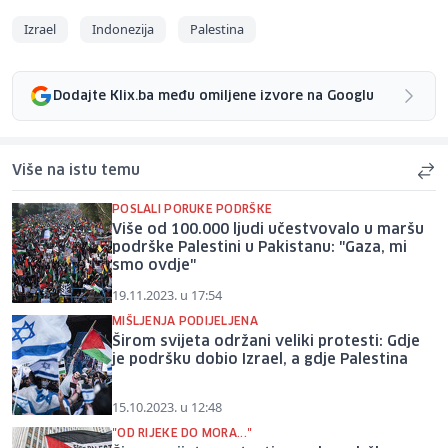
Izrael
Indonezija
Palestina
Dodajte Klix.ba među omiljene izvore na Googlu
Više na istu temu
POSLALI PORUKE PODRŠKE
Više od 100.000 ljudi učestvovalo u maršu
podrške Palestini u Pakistanu: "Gaza, mi
smo ovdje"
19.11.2023. u 17:54
MIŠLJENJA PODIJELJENA
Širom svijeta održani veliki protesti: Gdje
je podršku dobio Izrael, a gdje Palestina
15.10.2023. u 12:48
"OD RIJEKE DO MORA..."