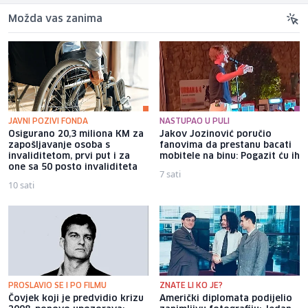
Možda vas zanima
JAVNI POZIVI FONDA
NASTUPAO U PULI
Osigurano 20,3 miliona KM za
Jakov Jozinović poručio
zapošljavanje osoba s
fanovima da prestanu bacati
invaliditetom, prvi put i za
mobitele na binu: Pogazit ću ih
one sa 50 posto invaliditeta
7 sati
10 sati
PROSLAVIO SE I PO FILMU
ZNATE LI KO JE?
Čovjek koji je predvidio krizu
Američki diplomata podijelio