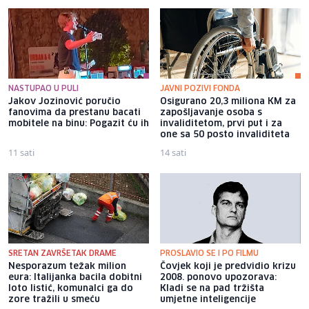
NASTUPAO U PULI
JAVNI POZIVI FONDA
Jakov Jozinović poručio
Osigurano 20,3 miliona KM za
fanovima da prestanu bacati
zapošljavanje osoba s
mobitele na binu: Pogazit ću ih
invaliditetom, prvi put i za
one sa 50 posto invaliditeta
11 sati
14 sati
SRETAN ZAVRŠETAK DRAME
PROSLAVIO SE I PO FILMU
Nesporazum težak milion
Čovjek koji je predvidio krizu
eura: Italijanka bacila dobitni
2008. ponovo upozorava:
loto listić, komunalci ga do
Kladi se na pad tržišta
zore tražili u smeću
umjetne inteligencije