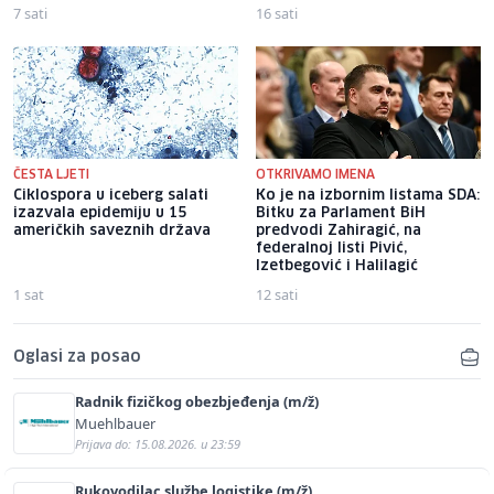
7 sati
16 sati
ČESTA LJETI
OTKRIVAMO IMENA
Ciklospora u iceberg salati
Ko je na izbornim listama SDA:
izazvala epidemiju u 15
Bitku za Parlament BiH
američkih saveznih država
predvodi Zahiragić, na
federalnoj listi Pivić,
Izetbegović i Halilagić
1 sat
12 sati
Oglasi za posao
Radnik fizičkog obezbjeđenja (m/ž)
Muehlbauer
Prijava do: 15.08.2026. u 23:59
Rukovodilac službe logistike (m/ž)