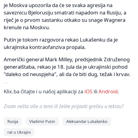
je Moskva upozorila da će se svaka agresija na
saveznicu Bjelorusiju smatrati napadom na Rusiju, a
riječ je o prvom sastanku otkako su snage Wagnera
krenule na Moskvu.
Putin je tokom razgovora rekao Lukašenku da je
ukrajinska kontraofanziva propala.
Američki general Mark Milley, predsjednik Združenog
generalštaba, rekao je 18. jula da je ukrajinski pohod
"daleko od neuspjeha", ali da će biti dug, težak i krvav.
Klix.ba čitajte i u našoj aplikaciji za
iOS
ili
Android
.
Znate nešto više o temi ili želite prijaviti grešku u tekstu?
Rusija
Vladimir Putin
Aleksandar Lukašenko
rat u Ukrajini