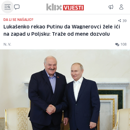
39
DA LI SE NAŠALIO?
Lukašenko rekao Putinu da Wagnerovci žele ići
na zapad u Poljsku: Traže od mene dozvolu
N. V.
108