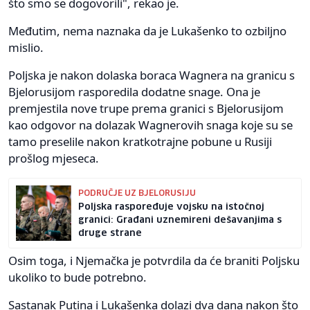
što smo se dogovorili", rekao je.
Međutim, nema naznaka da je Lukašenko to ozbiljno
mislio.
Poljska je nakon dolaska boraca Wagnera na granicu s
Bjelorusijom rasporedila dodatne snage. Ona je
premjestila nove trupe prema granici s Bjelorusijom
kao odgovor na dolazak Wagnerovih snaga koje su se
tamo preselile nakon kratkotrajne pobune u Rusiji
prošlog mjeseca.
PODRUČJE UZ BJELORUSIJU
Poljska raspoređuje vojsku na istočnoj
granici: Građani uznemireni dešavanjima s
druge strane
Osim toga, i Njemačka je potvrdila da će braniti Poljsku
ukoliko to bude potrebno.
Sastanak Putina i Lukašenka dolazi dva dana nakon što