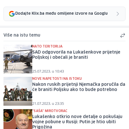
Dodajte Klix.ba među omiljene izvore na Googlu
Više na istu temu
NATO TERITORIJA
SAD odgovorila na Lukašenkove prijetnje
Poljskoj i obećali je braniti
25.07.2023. u 10:43
NOVE NAPETOSTI NA ISTOKU
Nakon ruskih prijetnji Njemačka poručila da
će braniti Poljsku ako to bude potrebno
21.07.2023. u 23:35
"SAŠA" MIROTVORAC
Lukašenko otkrio nove detalje o pokušaju
vojne pobune u Rusiji: Putin je htio ubiti
Prigožina