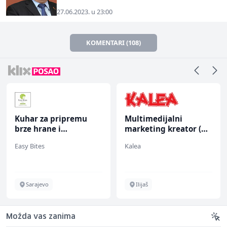
27.06.2023. u 23:00
KOMENTARI (108)
Kuhar za pripremu
Multimedijalni
brze hrane i
marketing kreator (m/
jednostavnih jela (m/
ž)
Easy Bites
Kalea
ž)
Sarajevo
Ilijaš
Možda vas zanima