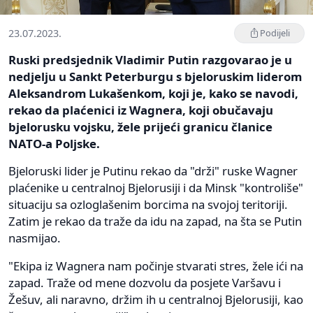
23.07.2023.
Podijeli
Ruski predsjednik Vladimir Putin razgovarao je u
nedjelju u Sankt Peterburgu s bjeloruskim liderom
Aleksandrom Lukašenkom, koji je, kako se navodi,
rekao da plaćenici iz Wagnera, koji obučavaju
bjelorusku vojsku, žele prijeći granicu članice
NATO-a Poljske.
Bjeloruski lider je Putinu rekao da "drži" ruske Wagner
plaćenike u centralnoj Bjelorusiji i da Minsk "kontroliše"
situaciju sa ozloglašenim borcima na svojoj teritoriji.
Zatim je rekao da traže da idu na zapad, na šta se Putin
nasmijao.
"Ekipa iz Wagnera nam počinje stvarati stres, žele ići na
zapad. Traže od mene dozvolu da posjete Varšavu i
Žešuv, ali naravno, držim ih u centralnoj Bjelorusiji, kao