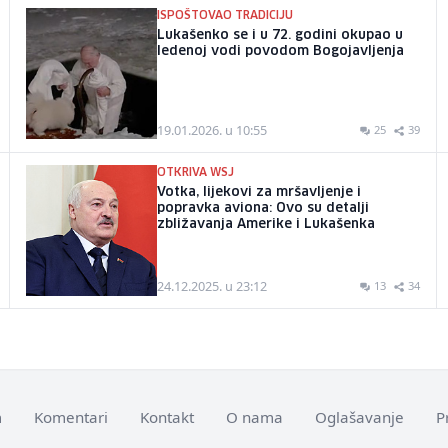
ISPOŠTOVAO TRADICIJU
Lukašenko se i u 72. godini okupao u
ledenoj vodi povodom Bogojavljenja
19.01.2026. u 10:55
25
39
OTKRIVA WSJ
Votka, lijekovi za mršavljenje i
popravka aviona: Ovo su detalji
zbližavanja Amerike i Lukašenka
24.12.2025. u 23:12
13
34
m
Komentari
Kontakt
O nama
Oglašavanje
P