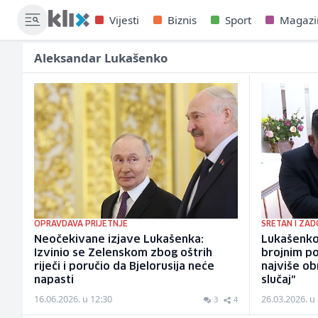
Vijesti
Biznis
Sport
Magazi
Aleksandar Lukašenko
OPRAVDAVA PRIJETNJE
SRETAN I ZA
Neočekivane izjave Lukašenka:
Lukašenko 
Izvinio se Zelenskom zbog oštrih
brojnim p
riječi i poručio da Bjelorusija neće
najviše ob
napasti
slučaj"
16.06.2026. u 12:30
26.03.2026. u
3
4