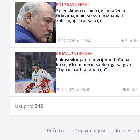
POTPISAN DEKRET
Zelenski uveo sankcije Lukašenku:
Oduzimaju mu se sva priznanja i
zabranjuju transakcije
18.02.2026. u 11:34
5
64
OBJAVLJEN I SNIMAK
Lukašenko pao i povrijedio leđa na
hokejaškom meču, sapleo ga saigrač:
"Tipična radna situacija"
29.12.2025. u 06:40
9
1
Ukupno:
242
Dojavite vijest
Impressu
Početna