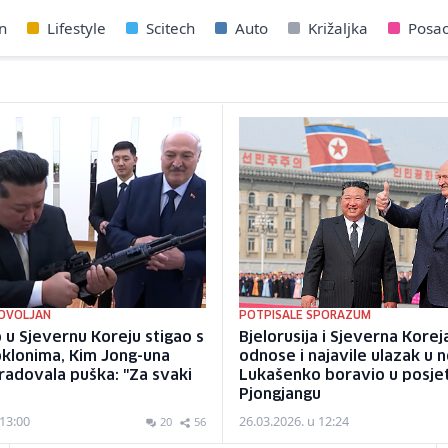
n
Lifestyle
Scitech
Auto
Križaljka
Posa
DOVOLJAN
POTPISALE SPORAZUM
u Sjevernu Koreju stigao s
Bjelorusija i Sjeverna Korej
oklonima, Kim Jong-una
odnose i najavile ulazak u 
radovala puška: "Za svaki
Lukašenko boravio u posjet
Pjongjangu
 13:00
26.03.2026. u 12:24
20
56