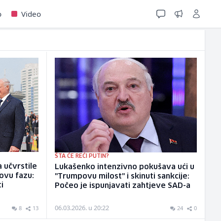
o
Video
ŠTA ĆE REĆI PUTIN?
a učvrstile
Lukašenko intenzivno pokušava ući u
novu fazu:
"Trumpovu milost" i skinuti sankcije:
i
Počeo je ispunjavati zahtjeve SAD-a
06.03.2026. u 20:22
8
13
24
0