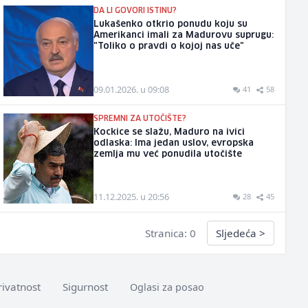
DA LI GOVORI ISTINU?
Lukašenko otkrio ponudu koju su
Amerikanci imali za Madurovu suprugu:
"Toliko o pravdi o kojoj nas uče"
09.01.2026. u 09:08
41
58
SPREMNI ZA UTOČIŠTE?
Kockice se slažu, Maduro na ivici
odlaska: Ima jedan uslov, evropska
zemlja mu već ponudila utočište
11.12.2025. u 20:56
28
45
Stranica: 0
Sljedeća
>
rivatnost
Sigurnost
Oglasi za posao