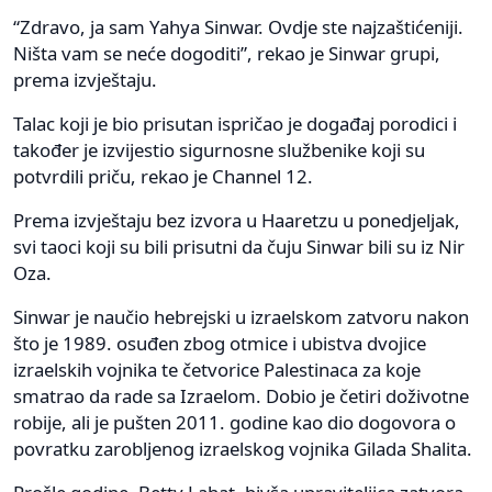
“Zdravo, ja sam Yahya Sinwar. Ovdje ste najzaštićeniji.
Ništa vam se neće dogoditi”, rekao je Sinwar grupi,
prema izvještaju.
Talac koji je bio prisutan ispričao je događaj porodici i
također je izvijestio sigurnosne službenike koji su
potvrdili priču, rekao je Channel 12.
Prema izvještaju bez izvora u Haaretzu u ponedjeljak,
svi taoci koji su bili prisutni da čuju Sinwar bili su iz Nir
Oza.
Sinwar je naučio hebrejski u izraelskom zatvoru nakon
što je 1989. osuđen zbog otmice i ubistva dvojice
izraelskih vojnika te četvorice Palestinaca za koje
smatrao da rade sa Izraelom. Dobio je četiri doživotne
robije, ali je pušten 2011. godine kao dio dogovora o
povratku zarobljenog izraelskog vojnika Gilada Shalita.