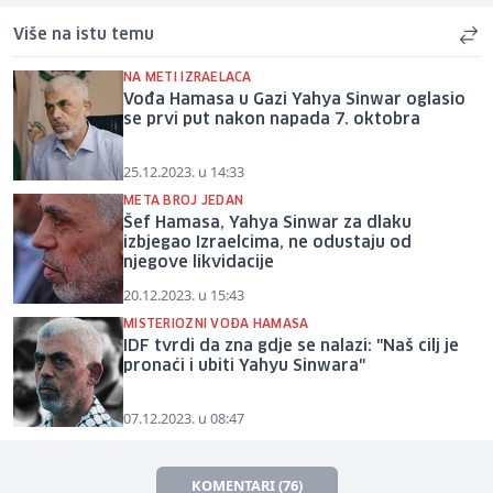
Više na istu temu
NA METI IZRAELACA
Vođa Hamasa u Gazi Yahya Sinwar oglasio
se prvi put nakon napada 7. oktobra
25.12.2023. u 14:33
META BROJ JEDAN
Šef Hamasa, Yahya Sinwar za dlaku
izbjegao Izraelcima, ne odustaju od
njegove likvidacije
20.12.2023. u 15:43
MISTERIOZNI VOĐA HAMASA
IDF tvrdi da zna gdje se nalazi: "Naš cilj je
pronaći i ubiti Yahyu Sinwara"
07.12.2023. u 08:47
KOMENTARI (76)