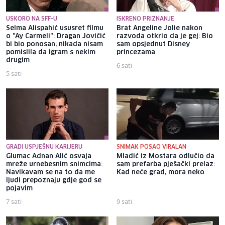
USKORO NA SFF-U
ISKRENO PRIZNANJE
Selma Alispahić ususret filmu
Brat Angeline Jolie nakon
o "Ay Carmeli": Dragan Jovičić
razvoda otkrio da je gej: Bio
bi bio ponosan; nikada nisam
sam opsjednut Disney
pomislila da igram s nekim
princezama
drugim
6 sati
5 sati
GRADI USPJEŠNU KARIJERU
SNIMAK POSAO VIRALAN
Glumac Adnan Alić osvaja
Mladić iz Mostara odlučio da
mreže urnebesnim snimcima:
sam prefarba pješački prelaz:
Navikavam se na to da me
Kad neće grad, mora neko
ljudi prepoznaju gdje god se
pojavim
7 sati
9 sati