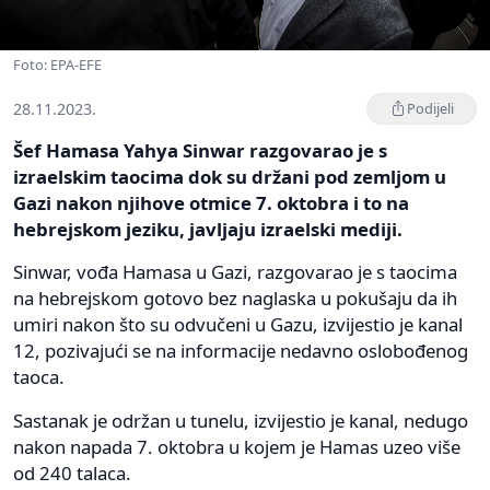
Foto: EPA-EFE
28.11.2023.
Podijeli
Šef Hamasa Yahya Sinwar razgovarao je s
izraelskim taocima dok su držani pod zemljom u
Gazi nakon njihove otmice 7. oktobra i to na
hebrejskom jeziku, javljaju izraelski mediji.
Sinwar, vođa Hamasa u Gazi, razgovarao je s taocima
na hebrejskom gotovo bez naglaska u pokušaju da ih
umiri nakon što su odvučeni u Gazu, izvijestio je kanal
12, pozivajući se na informacije nedavno oslobođenog
taoca.
Sastanak je održan u tunelu, izvijestio je kanal, nedugo
nakon napada 7. oktobra u kojem je Hamas uzeo više
od 240 talaca.