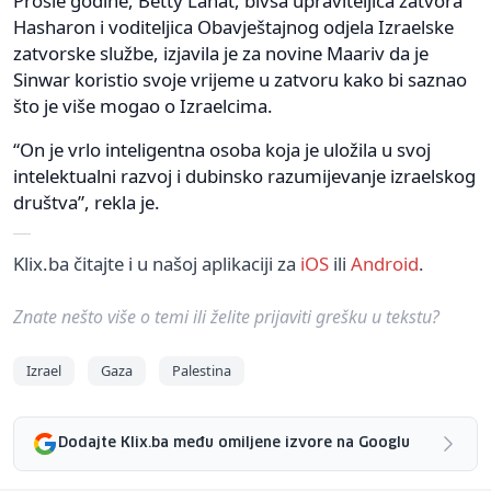
Prošle godine, Betty Lahat, bivša upraviteljica zatvora
Hasharon i voditeljica Obavještajnog odjela Izraelske
zatvorske službe, izjavila je za novine Maariv da je
Sinwar koristio svoje vrijeme u zatvoru kako bi saznao
što je više mogao o Izraelcima.
“On je vrlo inteligentna osoba koja je uložila u svoj
intelektualni razvoj i dubinsko razumijevanje izraelskog
društva”, rekla je.
Klix.ba čitajte i u našoj aplikaciji za
iOS
ili
Android
.
Znate nešto više o temi ili želite prijaviti grešku u tekstu?
Izrael
Gaza
Palestina
Dodajte Klix.ba među omiljene izvore na Googlu