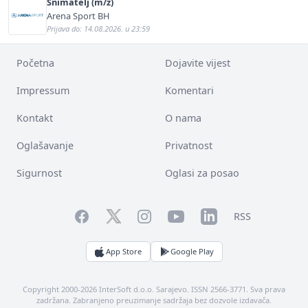
Snimatelj (m/ž)
Arena Sport BH
Prijava do: 14.08.2026. u 23:59
Početna
Dojavite vijest
Impressum
Komentari
Kontakt
O nama
Oglašavanje
Privatnost
Sigurnost
Oglasi za posao
Facebook
YouTube
LinkedIn
Twitter
Instagram
RSS
App Store
Google Play
Copyright 2000-2026 InterSoft d.o.o. Sarajevo. ISSN 2566-3771. Sva prava
zadržana. Zabranjeno preuzimanje sadržaja bez dozvole izdavača.