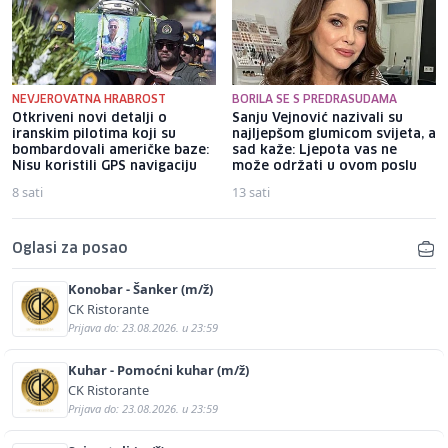
NEVJEROVATNA HRABROST
BORILA SE S PREDRASUDAMA
Otkriveni novi detalji o
Sanju Vejnović nazivali su
iranskim pilotima koji su
najljepšom glumicom svijeta, a
bombardovali američke baze:
sad kaže: Ljepota vas ne
Nisu koristili GPS navigaciju
može održati u ovom poslu
8 sati
13 sati
Oglasi za posao
Konobar - Šanker (m/ž)
CK Ristorante
Prijava do: 23.08.2026. u 23:59
Kuhar - Pomoćni kuhar (m/ž)
CK Ristorante
Prijava do: 23.08.2026. u 23:59