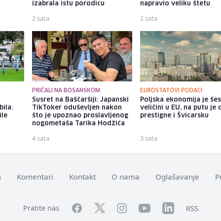
izabrala istu porodicu
napravio veliku štetu
2 sata
2 sata
PRIČALI NA BOSANSKOM
EUROSTATOVI PODACI
Susret na Baščaršiji: Japanski
Poljska ekonomija je še
ila:
TikToker oduševljen nakon
veličini u EU, na putu je 
ile
što je upoznao proslavljenog
prestigne i Švicarsku
nogometaša Tarika Hodžića
4 sata
3 sata
m
Komentari
Kontakt
O nama
Oglašavanje
P
Facebook
YouTube
LinkedIn
Twitter
Instagram
RSS
Pratite nas