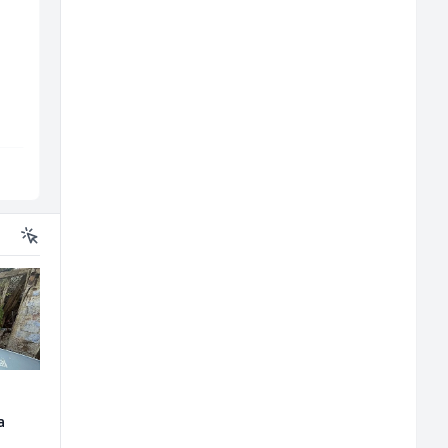
Tehničar održavanja
Trgovac - Magacioner
CNC mašina (m)
(m/ž)
m/
Irion Argerr
Amko komerc
Vogošća
Fojnica
a