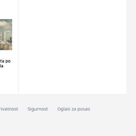
sta po
da
rivatnost
Sigurnost
Oglasi za posao