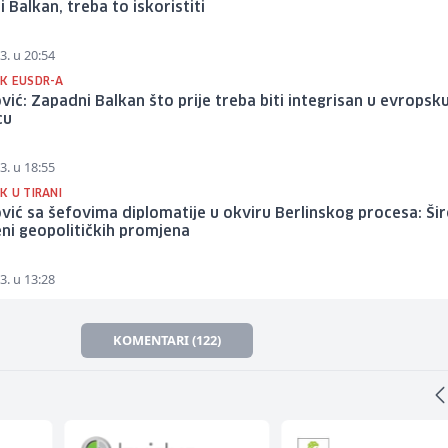
 Balkan, treba to iskoristiti
3. u 20:54
K EUSDR-A
ić: Zapadni Balkan što prije treba biti integrisan u evropsk
cu
3. u 18:55
K U TIRANI
ić sa šefovima diplomatije u okviru Berlinskog procesa: Šir
eni geopolitičkih promjena
3. u 13:28
KOMENTARI (122)