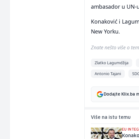
ambasador u UN-u
Konaković i Lagum
New Yorku.
Znate nešto više o temi 
Zlatko Lagumdžija
Antonio Tajani
SD
Dodajte Klix.ba 
Više na istu temu
EU INTEG
Konakov