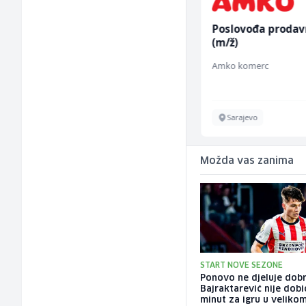
Kundenbetreuer
Poslovođa prodav
(m/w)
(m/ž)
Servicepoint
Amko komerc
Sarajevo
Sarajevo
Možda vas zanima
START NOVE SEZONE
Ponovo ne djeluje dobr
Bajraktarević nije dobi
minut za igru u veliko