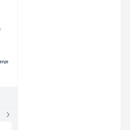
u
enje