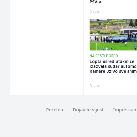
PSV-a
5 sati
NA CESTI PORED
Lopta usred utakmice
izazvala sudar automob
Kamere uživo sve snim
3 sata
Dojavite vijest
Impressu
Početna