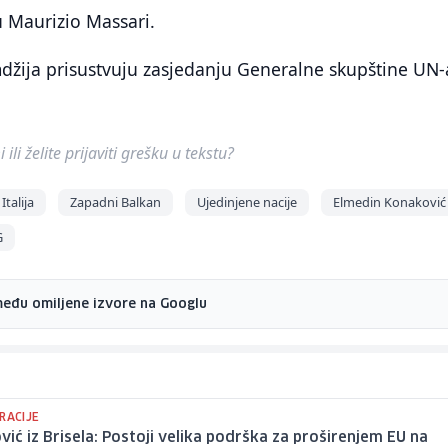
 Maurizio Massari.
džija prisustvuju zasjedanju Generalne skupštine UN-
ili želite prijaviti grešku u tekstu?
Italija
Zapadni Balkan
Ujedinjene nacije
Elmedin Konaković
G
među omiljene izvore na Googlu
RACIJE
ić iz Brisela: Postoji velika podrška za proširenjem EU na