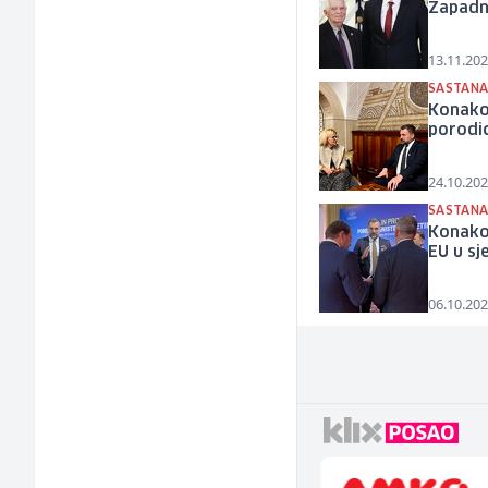
Zapadni
13.11.202
SASTANA
Konakov
porodi
24.10.202
SASTANA
Konakov
EU u sj
06.10.202