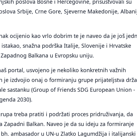
njskih poslova Bosne i Hercegovine, prisustvovali su
poslova Srbije, Crne Gore, Sjeverne Makedonije, Albanij
nak ocijenio kao vrlo dobrim te je naveo da je još je
istakao, snažna podrška Italije, Slovenije i Hrvatske
a Zapadnog Balkana u Evropsku uniju.
 naš portal, usvojeno je nekoliko konkretnih važnih
h je izdvojio onaj o formiranju grupe prijateljstva drž
vale sastanku (Group of Friends SDG European Union -
genda 2030).
rupa treba pratiti i podržati proces pridruživanja, da
za Zapadni Balkan. Naveo je da su ideju za formiranje
 bh. ambasador u UN-u Zlatko Lagumdžija i italijanski