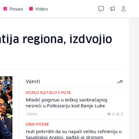
Posao
Video
ija regiona, izdvojio
Vijesti
VOZILO SLETJELO S PUTA
Mladić poginuo u teškoj saobraćajnoj
nesreći u Potkozarju kod Banje Luke
13min
0
0
IZBIO POŽAR
Huti potvrdili da su napali veliku rafineriju u
Saudijskoj Arabiji, gađali je dronom