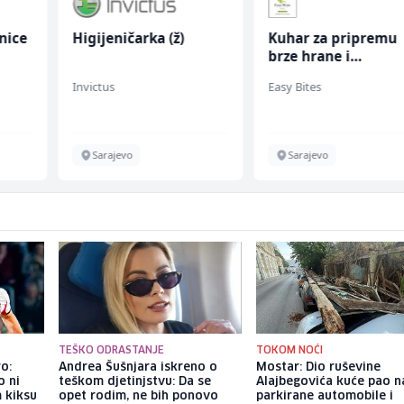
nice
Higijeničarka (ž)
Kuhar za pripremu
brze hrane i
jednostavnih jela (
Invictus
Easy Bites
ž)
Sarajevo
Sarajevo
TEŠKO ODRASTANJE
TOKOM NOĆI
o:
Andrea Šušnjara iskreno o
Mostar: Dio ruševine
o ni
teškom djetinjstvu: Da se
Alajbegovića kuće pao n
m kiksu
opet rodim, ne bih ponovo
parkirane automobile i