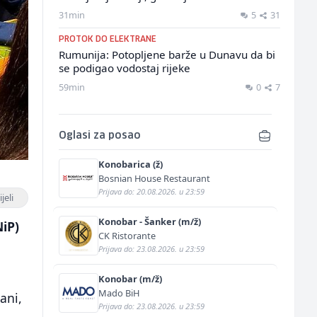
31min
5
31
PROTOK DO ELEKTRANE
Rumunija: Potopljene barže u Dunavu da bi
se podigao vodostaj rijeke
59min
0
7
Oglasi za posao
Konobarica (ž)
Bosnian House Restaurant
Prijava do: 20.08.2026. u 23:59
jeli
Konobar - Šanker (m/ž)
iP)
CK Ristorante
Prijava do: 23.08.2026. u 23:59
Konobar (m/ž)
Mado BiH
ani,
Prijava do: 23.08.2026. u 23:59