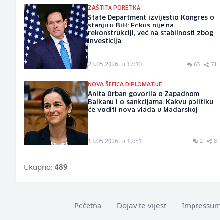
ZAŠTITA PORETKA
State Department izvijestio Kongres o
stanju u BiH: Fokus nije na
rekonstrukciji, već na stabilnosti zbog
investicija
23.05.2026. u 17:10
63
71
NOVA ŠEFICA DIPLOMATIJE
Anita Orban govorila o Zapadnom
Balkanu i o sankcijama: Kakvu politiku
će voditi nova vlada u Mađarskoj
13.05.2026. u 12:51
2
8
Ukupno:
489
Dojavite vijest
Impressu
Početna