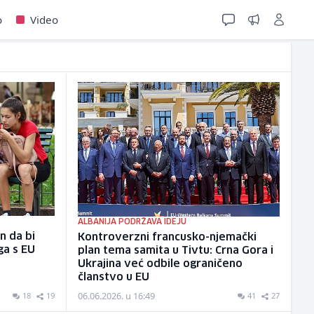
o
Video
ALBANIJA PODRŽAVA IDEJU
n da bi
Kontroverzni francusko-njemački
ga s EU
plan tema samita u Tivtu: Crna Gora i
Ukrajina već odbile ograničeno
članstvo u EU
06.06.2026. u 16:49
18
19
41
27