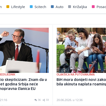
n
Lifestyle
Scitech
Auto
Križaljka
Posa
REDSJEDNIK
OLAKŠICA NA PUTOVANJIMA
zio skepticizam: Znam da u
BiH mora donijeti novi zako
et godina Srbija neće
bila ukinuta naplata roamin
nopravna članica EU
 21:16
20.06.2026. u 12:36
36
33