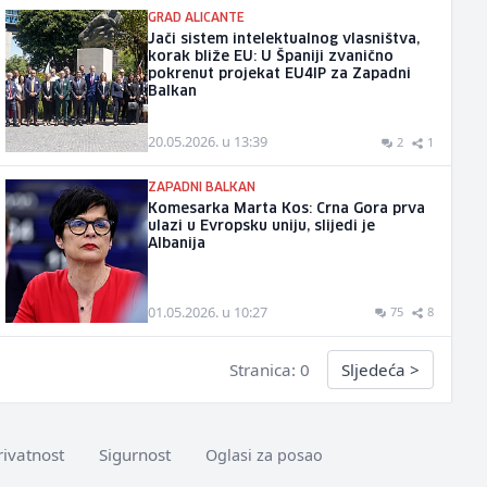
GRAD ALICANTE
Jači sistem intelektualnog vlasništva,
korak bliže EU: U Španiji zvanično
pokrenut projekat EU4IP za Zapadni
Balkan
20.05.2026. u 13:39
2
1
ZAPADNI BALKAN
Komesarka Marta Kos: Crna Gora prva
ulazi u Evropsku uniju, slijedi je
Albanija
01.05.2026. u 10:27
75
8
Stranica: 0
Sljedeća
>
rivatnost
Sigurnost
Oglasi za posao