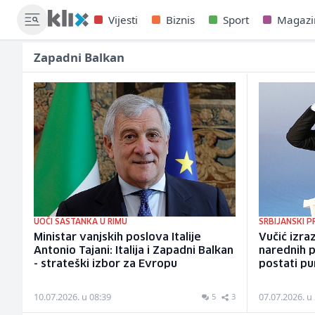
Vijesti
Biznis
Sport
Magazi
Zapadni Balkan
UOČI SASTANKA U RIMU
SRBIJANSKI P
Ministar vanjskih poslova Italije
Vučić izra
Antonio Tajani: Italija i Zapadni Balkan
narednih p
- strateški izbor za Evropu
postati pu
10.07.2026. u 08:39
07.07.2026. u
5
3