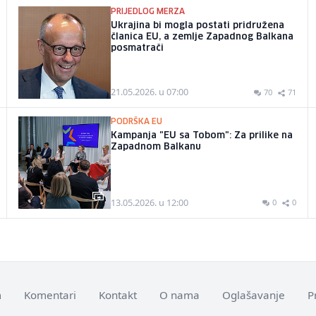
PRIJEDLOG MERZA
Ukrajina bi mogla postati pridružena
članica EU, a zemlje Zapadnog Balkana
posmatrači
21.05.2026. u 07:00
70
71
PODRŠKA EU
Kampanja "EU sa Tobom": Za prilike na
Zapadnom Balkanu
13.05.2026. u 12:00
0
0
m
Komentari
Kontakt
O nama
Oglašavanje
P