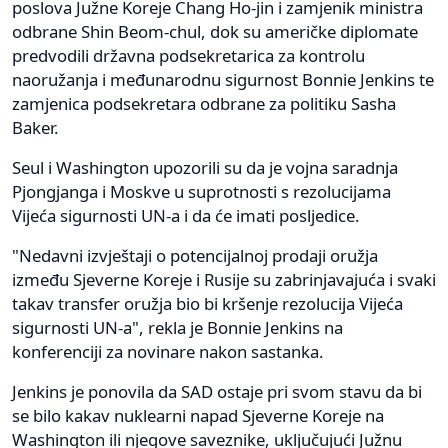
poslova Južne Koreje Chang Ho-jin i zamjenik ministra
odbrane Shin Beom-chul, dok su američke diplomate
predvodili državna podsekretarica za kontrolu
naoružanja i međunarodnu sigurnost Bonnie Jenkins te
zamjenica podsekretara odbrane za politiku Sasha
Baker.
Seul i Washington upozorili su da je vojna saradnja
Pjongjanga i Moskve u suprotnosti s rezolucijama
Vijeća sigurnosti UN-a i da će imati posljedice.
"Nedavni izvještaji o potencijalnoj prodaji oružja
između Sjeverne Koreje i Rusije su zabrinjavajuća i svaki
takav transfer oružja bio bi kršenje rezolucija Vijeća
sigurnosti UN-a", rekla je Bonnie Jenkins na
konferenciji za novinare nakon sastanka.
Jenkins je ponovila da SAD ostaje pri svom stavu da bi
se bilo kakav nuklearni napad Sjeverne Koreje na
Washington ili njegove saveznike, uključujući Južnu