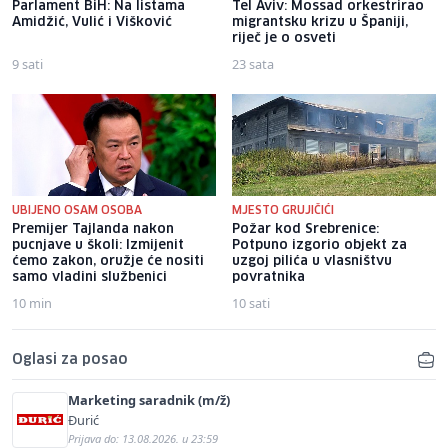
Parlament BiH: Na listama
Tel Aviv: Mossad orkestrirao
Amidžić, Vulić i Višković
migrantsku krizu u Španiji,
riječ je o osveti
9 sati
23 sata
UBIJENO OSAM OSOBA
MJESTO GRUJIČIĆI
Premijer Tajlanda nakon
Požar kod Srebrenice:
pucnjave u školi: Izmijenit
Potpuno izgorio objekt za
ćemo zakon, oružje će nositi
uzgoj pilića u vlasništvu
samo vladini službenici
povratnika
10 min
10 sati
Oglasi za posao
Marketing saradnik (m/ž)
Đurić
Prijava do: 13.08.2026. u 23:59