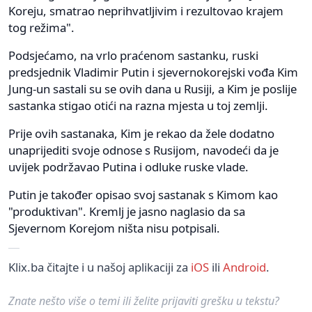
Koreju, smatrao neprihvatljivim i rezultovao krajem
tog režima".
Podsjećamo, na vrlo praćenom sastanku, ruski
predsjednik Vladimir Putin i sjevernokorejski vođa Kim
Jung-un sastali su se ovih dana u Rusiji, a Kim je poslije
sastanka stigao otići na razna mjesta u toj zemlji.
Prije ovih sastanaka, Kim je rekao da žele dodatno
unaprijediti svoje odnose s Rusijom, navodeći da je
uvijek podržavao Putina i odluke ruske vlade.
Putin je također opisao svoj sastanak s Kimom kao
"produktivan". Kremlj je jasno naglasio da sa
Sjevernom Korejom ništa nisu potpisali.
Klix.ba čitajte i u našoj aplikaciji za
iOS
ili
Android
.
Znate nešto više o temi ili želite prijaviti grešku u tekstu?