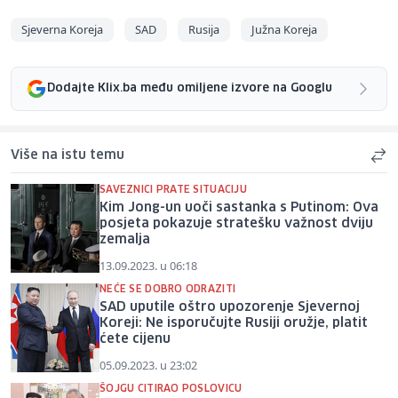
Sjeverna Koreja
SAD
Rusija
Južna Koreja
Dodajte Klix.ba među omiljene izvore na Googlu
Više na istu temu
SAVEZNICI PRATE SITUACIJU
Kim Jong-un uoči sastanka s Putinom: Ova
posjeta pokazuje stratešku važnost dviju
zemalja
13.09.2023. u 06:18
NEĆE SE DOBRO ODRAZITI
SAD uputile oštro upozorenje Sjevernoj
Koreji: Ne isporučujte Rusiji oružje, platit
ćete cijenu
05.09.2023. u 23:02
ŠOJGU CITIRAO POSLOVICU