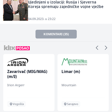
Ujedinjeni u izolaciji: Rusija i Sjeverna
Koreja spremaju zajedničke vojne vježbe
04.09.2023. u 23:22
KOMENTARI (35)
Zavarivač (MIG/MAG)
Limar (m)
(m/ž)
Irion Argerr
Mountain
Vogošća
Sarajevo