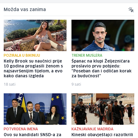
Možda vas zanima
POZIRALA U BIKINIJU
TRENER MUSLERA
Kelly Brook su naučnici prije
Španac na klupi Željezničara
10 godina proglasili ženom s
proslavio prvu pobjedu:
najsavršenijim tijelom, a evo
"Poseban dan i odličan korak
kako danas izgleda
za budućnost"
18 sati
9 sati
POTVRĐENA IMENA
KAŽNJAVANJE MADRIDA
Ovo su kandidati SNSD-a za
Kineski obavještajci razotkrili