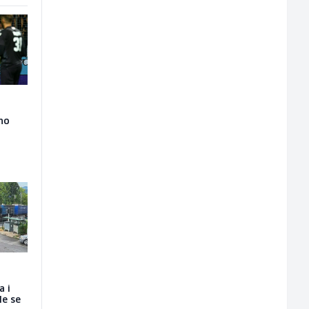
lno
a i
le se