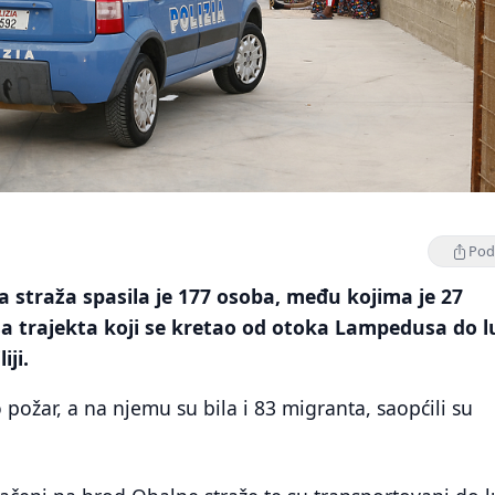
Podi
a straža spasila je 177 osoba, među kojima je 27
sa trajekta koji se kretao od otoka Lampedusa do l
iji.
o požar, a na njemu su bila i 83 migranta, saopćili su