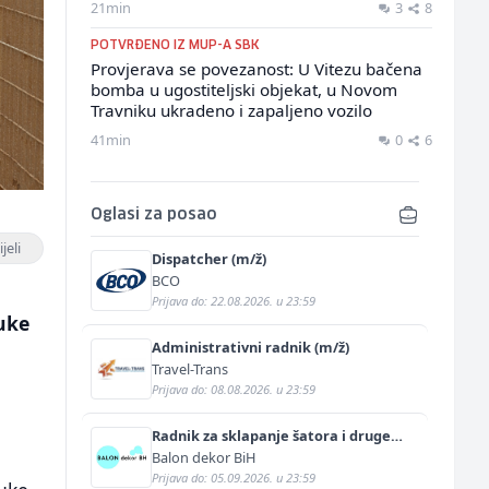
21min
3
8
POTVRĐENO IZ MUP-A SBK
Provjerava se povezanost: U Vitezu bačena
bomba u ugostiteljski objekat, u Novom
Travniku ukradeno i zapaljeno vozilo
41min
0
6
Oglasi za posao
jeli
Dispatcher (m/ž)
BCO
Prijava do: 22.08.2026. u 23:59
uke
Administrativni radnik (m/ž)
Travel-Trans
Prijava do: 08.08.2026. u 23:59
Radnik za sklapanje šatora i druge
prateće opreme (m/ž)
Balon dekor BiH
Prijava do: 05.09.2026. u 23:59