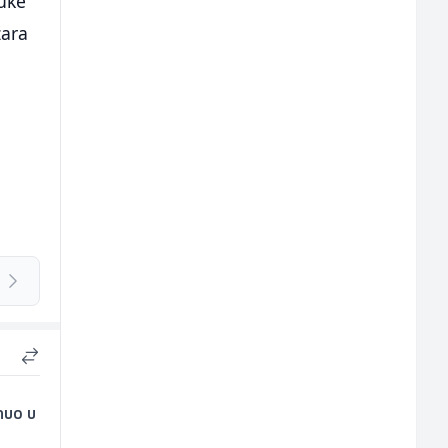
luke
žara
nuo u