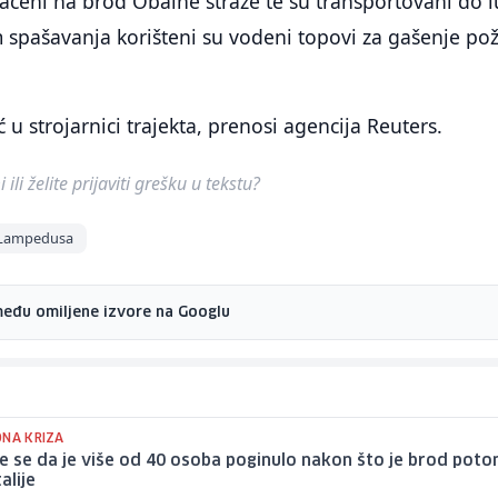
bačeni na brod Obalne straže te su transportovani do 
spašavanja korišteni su vodeni topovi za gašenje po
ć u strojarnici trajekta, prenosi agencija Reuters.
ili želite prijaviti grešku u tekstu?
Lampedusa
među omiljene izvore na Googlu
ONA KRIZA
e se da je više od 40 osoba poginulo nakon što je brod poto
talije