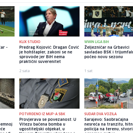
KLIX STUDIO
WWIN LIGA BIH
ar -
Predrag Kojović: Dragan Čović
Željezničar na Grbavici
je hohštapler, zakoni se ne
savladao BSK i trijumfa
sprovode jer BiH nema
počeo novu sezonu
praktični suverenitet
2 sata
1 sat
POTVRĐENO IZ MUP-A SBK
SUDAR DVA VOZILA
a
Provjerava se povezanost: U
Sarajevo: Saobraćajna
dzemnoj
Vitezu bačena bomba u
nesreća na tranzitu, hitn
eće
ugostiteljski objekat, u
policija na terenu, stvori