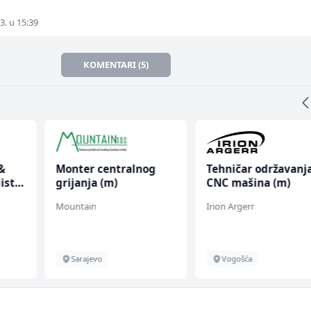
3. u 15:39
KOMENTARI (5)
&
Monter centralnog
Tehničar održavanj
ist
grijanja (m)
CNC mašina (m)
Mountain
Irion Argerr
Sarajevo
Vogošća