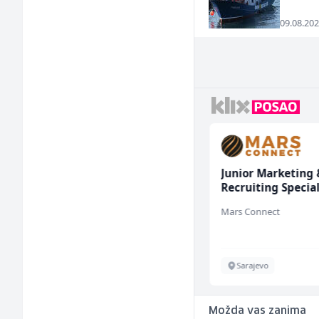
09.08.202
Home Office
Junior Marketing 
Kundenberater
Recruiting Special
(m/w/d) für Vattenfall
(m/ž)
TELUS Digital
Mars Connect
Sarajevo
Sarajevo
Možda vas zanima