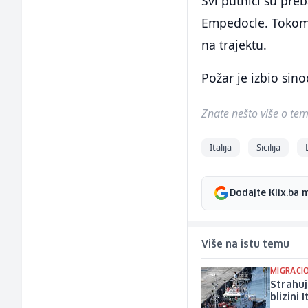
Svi putnici su pre
Empedocle. Tokom 
na trajektu.
Požar je izbio sino
Znate nešto više o temi 
Italija
Sicilija
Dodajte Klix.ba 
Više na istu temu
MIGRACI
Strahuj
blizini I