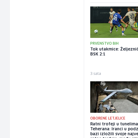
PRVENSTVO BIH
Tok utakmice: Željeznič
BSK 2:1
3 sata
OBORENE LETJELICE
Ratni trofeji u tunelim
Teherana: Iranci u po
bazi izložili svoje najv