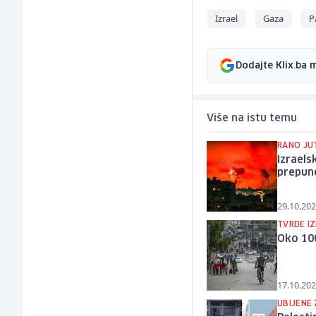
Izrael
Gaza
P
Dodajte Klix.ba 
Više na istu temu
RANO JU
Izraels
prepun
29.10.202
TVRDE IZ
Oko 100
17.10.202
UBIJENE 