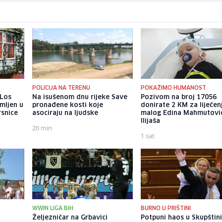
POLICIJA NA TERENU
POKAŽIMO HUMANOST
 Los
Na isušenom dnu rijeke Save
Pozivom na broj 17056
mljen u
pronađene kosti koje
donirate 2 KM za liječen
rsnice
asociraju na ljudske
malog Edina Mahmutović
Ilijaša
20 min
1 sat
WWIN LIGA BIH
BURNO U PRIŠTINI
o
Željezničar na Grbavici
Potpuni haos u Skupštin