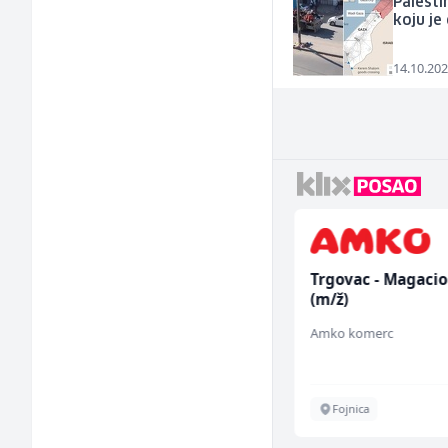
Palesti
koju je
14.10.202
Dispatcher (m/ž)
Trgovac - Magaci
(m/ž)
BCO
Amko komerc
Sarajevo
Fojnica