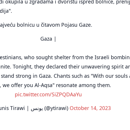
 okupila u zgradama i dvorištu ispred bolnice, preni
dija".
najveću bolnicu u čitavom Pojasu Gaze.
Gaza |
stinians, who sought shelter from the Israeli bombin
unite. Tonight, they declared their unwavering spirit a
 stand strong in Gaza. Chants such as "With our souls
, we offer you Al-Aqsa" resonate among them.
pic.twitter.com/SiZPQDAaYu
— Younis Tirawi | يونس (@ytirawi)
October 14, 2023