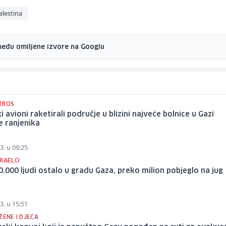
alestina
među omiljene izvore na Googlu
TROS
ki avioni raketirali područje u blizini najveće bolnice u Gazi
e ranjenika
3. u 09:25
RAELCI
.000 ljudi ostalo u gradu Gaza, preko milion pobjeglo na jug
3. u 15:51
ŽENE I DJECA