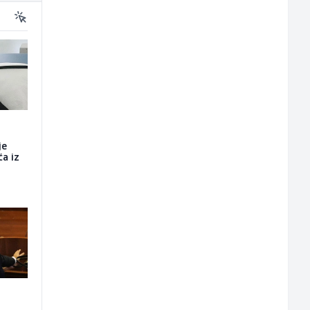
je
a iz
i