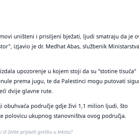
ovi uništeni i prisiljeni bježati, ljudi smatraju da je 
tor", izjavio je dr. Medhat Abas, službenik Ministarstv
 izdala upozorenje u kojem stoji da su "stotine tisuća"
enule prema jugu, te da Palestinci mogu putovati sig
eći dvije glavne rute.
i obuhvaća područje gdje živi 1,1 milion ljudi, što
ike polovicu ukupnog stanovništva ovog područja.
ili želite prijaviti grešku u tekstu?