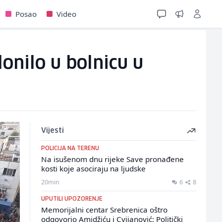
Posao
Video
lonilo u bolnicu u
Vijesti
POLICIJA NA TERENU
Na isušenom dnu rijeke Save pronađene
kosti koje asociraju na ljudske
20min
6
8
UPUTILI UPOZORENJE
Memorijalni centar Srebrenica oštro
odgovorio Amidžiću i Cvijanović: Politički