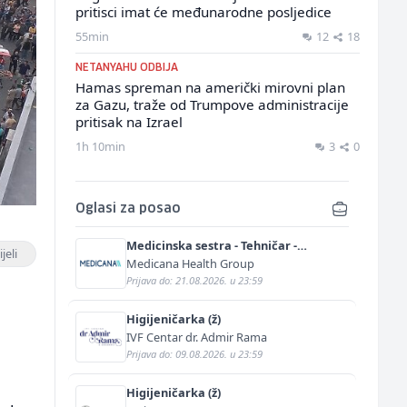
pritisci imat će međunarodne posljedice
55min
12
18
NETANYAHU ODBIJA
Hamas spreman na američki mirovni plan
za Gazu, traže od Trumpove administracije
pritisak na Izrael
1h 10min
3
0
Oglasi za posao
Medicinska sestra - Tehničar -
jeli
Anestetičar (m/ž)
Medicana Health Group
Prijava do: 21.08.2026. u 23:59
Higijeničarka (ž)
IVF Centar dr. Admir Rama
Prijava do: 09.08.2026. u 23:59
Higijeničarka (ž)