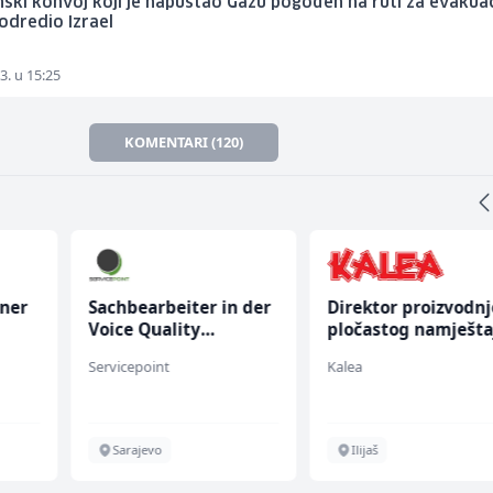
nski konvoj koji je napuštao Gazu pogođen na ruti za evakuac
 odredio Izrael
3. u 15:25
KOMENTARI (120)
oner
Sachbearbeiter in der
Direktor proizvodnj
Voice Quality
pločastog namješta
Management (m/w)
(m/ž)
Servicepoint
Kalea
Sarajevo
Ilijaš