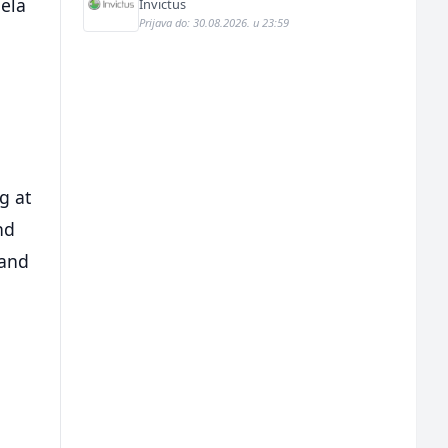
jela
Invictus
Prijava do: 30.08.2026. u 23:59
g at
nd
 and