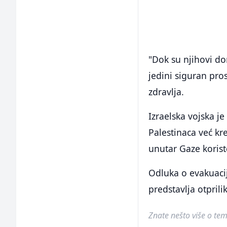
"Dok su njihovi dom
jedini siguran pros
zdravlja.
Izraelska vojska je
Palestinaca već kr
unutar Gaze korist
Odluka o evakuacij
predstavlja otpril
Znate nešto više o temi 