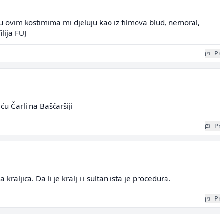
i u ovim kostimima mi djeluju kao iz filmova blud, nemoral,
ilija FUJ
Pr
ću Čarli na Baščaršiji
Pr
a kraljica. Da li je kralj ili sultan ista je procedura.
Pr