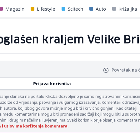
Magazin
Lifestyle
Scitech
Auto
Križaljka
oglašen kraljem Velike Bri
Povratak na 
Prijava korisnika
nje članaka na portalu Klix.ba dozvoljeno je samo registrovanim korisnici
uzdrže od vrijeđanja, psovanja i vulgarnog izražavanja. Komentari odražava
ih autora, koji zbog govora mržnje mogu biti i krivično gonjeni. Kao čitatelj
 među komentarima mogu biti pronađeni sadržaji koji mogu biti u suprotn
nim i drugim načelima i uvjerenjima. Svaki korisnik prije pisanja komentara
a i uslovima korištenja komentara
.