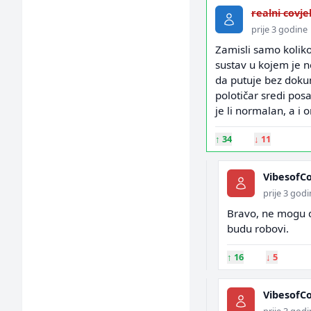
realni covje
prije 3 godine
Zamisli samo koliko
sustav u kojem je 
da putuje bez dokum
polotičar sredi posa
je li normalan, a i
↑
34
↓
11
VibesofC
prije 3 god
Bravo, ne mogu da
budu robovi.
↑
16
↓
5
VibesofC