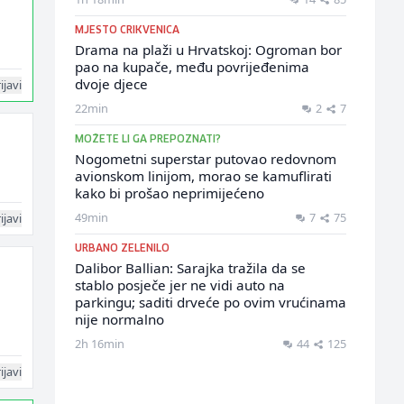
MJESTO CRIKVENICA
Drama na plaži u Hrvatskoj: Ogroman bor
pao na kupače, među povrijeđenima
dvoje djece
ijavi
22min
2
7
MOŽETE LI GA PREPOZNATI?
Nogometni superstar putovao redovnom
avionskom linijom, morao se kamuflirati
kako bi prošao neprimijećeno
49min
7
75
ijavi
URBANO ZELENILO
Dalibor Ballian: Sarajka tražila da se
stablo posječe jer ne vidi auto na
parkingu; saditi drveće po ovim vrućinama
nije normalno
2h 16min
44
125
ijavi