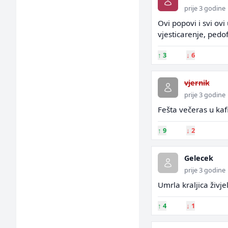
prije 3 godine
Ovi popovi i svi ov
vjesticarenje, pedof
↑
3
↓
6
vjernik
prije 3 godine
Fešta večeras u kafi
↑
9
↓
2
Gelecek
prije 3 godine
Umrla kraljica živjel
↑
4
↓
1