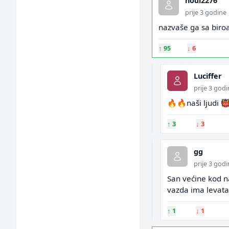
nodi2276
prije 3 godine
nazvaše ga sa biro
↑
95
↓
6
Luciffer
prije 3 god
🔥🔥naši ljudi 
↑
3
↓
3
gg
prije 3 god
San većine kod na
vazda ima levata 
↑
1
↓
1