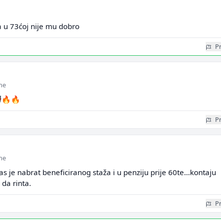
a u 73ćoj nije mu dobro
Pr
ine
👹🔥🔥
Pr
ine
s je nabrat beneficiranog staža i u penziju prije 60te...kontaju
da rinta.
Pr