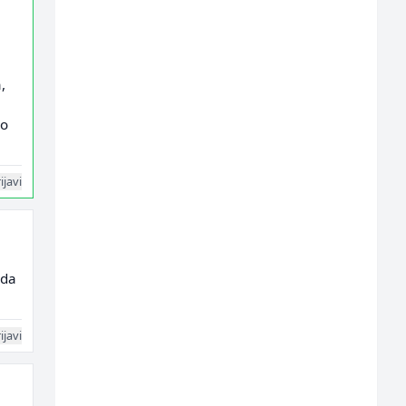
,
lo
ijavi
 da
ijavi