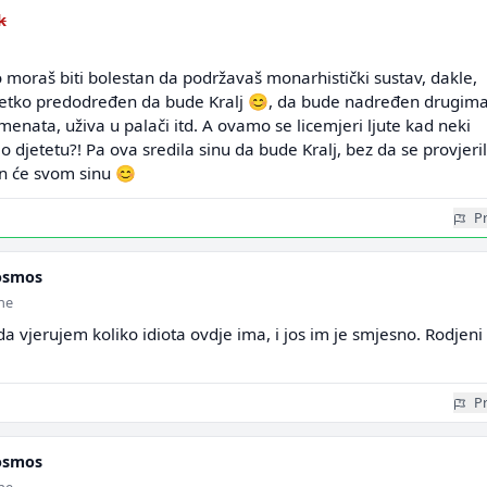
k
 moraš biti bolestan da podržavaš monarhistički sustav, dakle,
netko predodređen da bude Kralj 😊, da bude nadređen drugima
enata, uživa u palači itd. A ovamo se licemjeri ljute kad neki
o djetetu?! Pa ova sredila sinu da bude Kralj, bez da se provjeri
 on će svom sinu 😊
Pr
osmos
ine
 vjerujem koliko idiota ovdje ima, i jos im je smjesno. Rodjeni
Pr
osmos