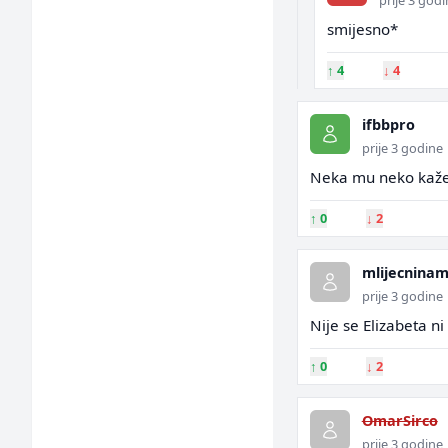
prije 3 god
smijesno*
↑
4
↓
4
ifbbpro
prije 3 godine
Neka mu neko kaže 
↑
0
↓
2
mlijecnina
prije 3 godine
Nije se Elizabeta ni 
↑
0
↓
2
OmarSirco
prije 3 godine