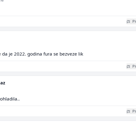
ine
Pr
da je 2022. godina fura se bezveze lik
Pr
maz
ohladila..
Pr