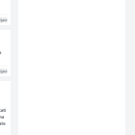
ijavi
u
ijavi
ati
ma
alo