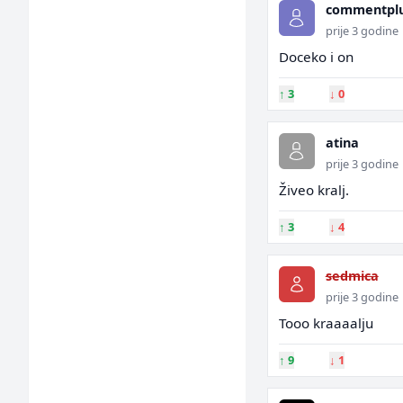
commentpl
prije 3 godine
Doceko i on
↑
3
↓
0
atina
prije 3 godine
Živeo kralj.
↑
3
↓
4
sedmica
prije 3 godine
Tooo kraaaalju
↑
9
↓
1