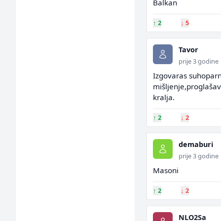
Balkan
↑
2
↓
5
Tavor
prije 3 godine
Izgovaras suhoparn
mišljenje,proglašav
kralja.
↑
2
↓
2
demaburi
prije 3 godine
Masoni
↑
2
↓
2
NLO2Sa