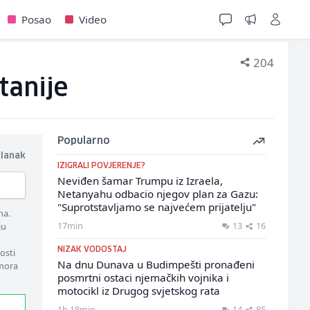
Posao
Video
204
tanije
Popularno
članak
IZIGRALI POVJERENJE?
Neviđen šamar Trumpu iz Izraela,
Netanyahu odbacio njegov plan za Gazu:
"Suprotstavljamo se najvećem prijatelju"
ma.
17min
13
16
ju
NIZAK VODOSTAJ
osti
Na dnu Dunava u Budimpešti pronađeni
 mora
posmrtni ostaci njemačkih vojnika i
motocikl iz Drugog svjetskog rata
1h 18min
14
85