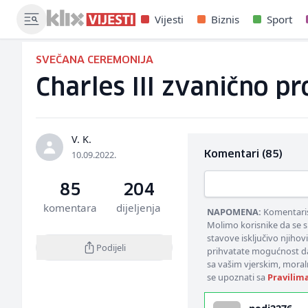
Vijesti
Biznis
Sport
SVEČANA CEREMONIJA
Charles III zvanično pr
V. K.
10.09.2022.
Komentari (85)
85
204
komentara
dijeljenja
NAPOMENA:
Komentarisa
Molimo korisnike da se s
stavove isključivo njihov
Podijeli
prihvatate mogućnost da
sa vašim vjerskim, moral
se upoznati sa
Pravilim