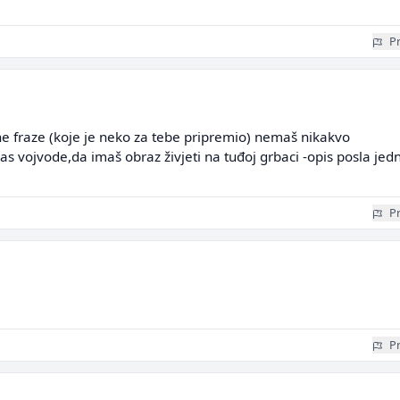
Pr
e fraze (koje je neko za tebe pripremio) nemaš nikakvo
as vojvode,da imaš obraz živjeti na tuđoj grbaci -opis posla jed
Pr
Pr