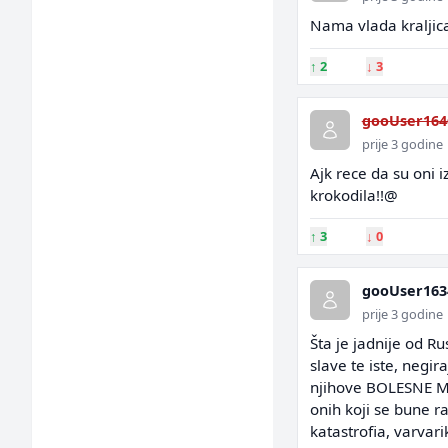
Nama vlada kraljic
↑
2
↓
3
gooUser164
prije 3 godine
Ajk rece da su oni 
krokodila!!@
↑
3
↓
0
gooUser163
prije 3 godine
Šta je jadnije od Ru
slave te iste, negir
njihove BOLESNE MI
onih koji se bune ra
katastrofia, varvarik