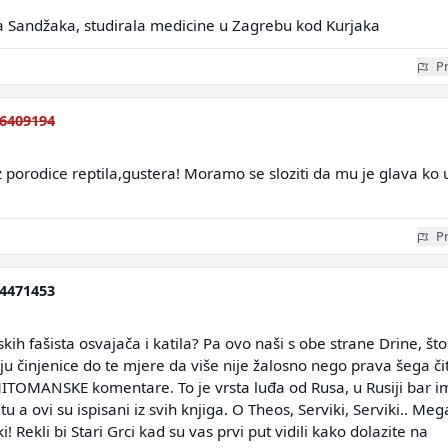
a Sandžaka, studirala medicine u Zagrebu kod Kurjaka
Pr
6409194
iz porodice reptila,gustera! Moramo se sloziti da mu je glava ko 
Pr
4471453
skih fašista osvajača i katila? Pa ovo naši s obe strane Drine, što
aju činjenice do te mjere da više nije žalosno nego prava šega čit
TOMANSKE komentare. To je vrsta luđa od Rusa, u Rusiji bar i
tu a ovi su ispisani iz svih knjiga. O Theos, Serviki, Serviki.. Meg
i! Rekli bi Stari Grci kad su vas prvi put vidili kako dolazite na