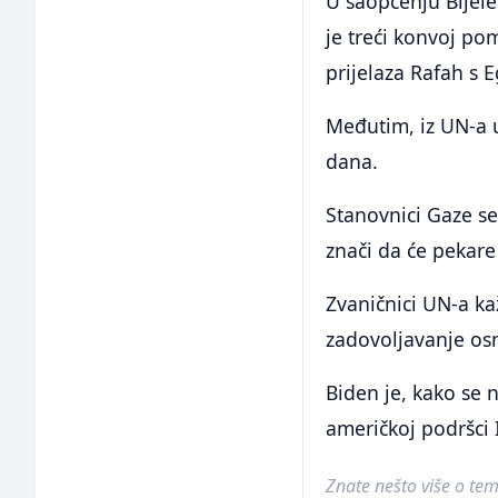
U saopćenju Bijele
je treći konvoj p
prijelaza Rafah s 
Međutim, iz UN-a 
dana.
Stanovnici Gaze se
znači da će pekare
Zvaničnici UN-a k
zadovoljavanje os
Biden je, kako se 
američkoj podršci 
Znate nešto više o temi 