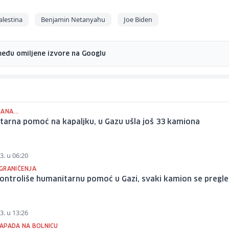
alestina
Benjamin Netanyahu
Joe Biden
među omiljene izvore na Googlu
ANA...
arna pomoć na kapaljku, u Gazu ušla još 33 kamiona
3. u 06:20
GRANIČENJA
kontroliše humanitarnu pomoć u Gazi, svaki kamion se pregl
3. u 13:26
APADA NA BOLNICU