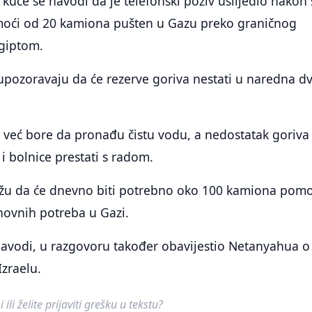
 kuće se navodi da je telefonski poziv uslijedio nakon 
omoći od 20 kamiona pušten u Gazu preko graničnog
Egiptom.
upozoravaju da će rezerve goriva nestati u naredna d
 već bore da pronađu čistu vodu, a nedostatak goriva
 i bolnice prestati s radom.
ažu da će dnevno biti potrebno oko 100 kamiona pomo
novnih potreba u Gazi.
navodi, u razgovoru također obavijestio Netanyahua o
Izraelu.
ili želite prijaviti grešku u tekstu?