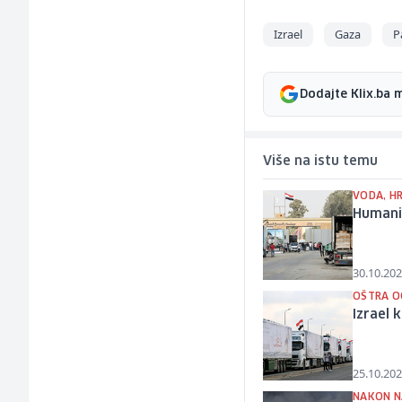
Izrael
Gaza
P
Dodajte Klix.ba 
Više na istu temu
VODA, HR
Humanit
30.10.202
OŠTRA O
Izrael 
25.10.202
NAKON N