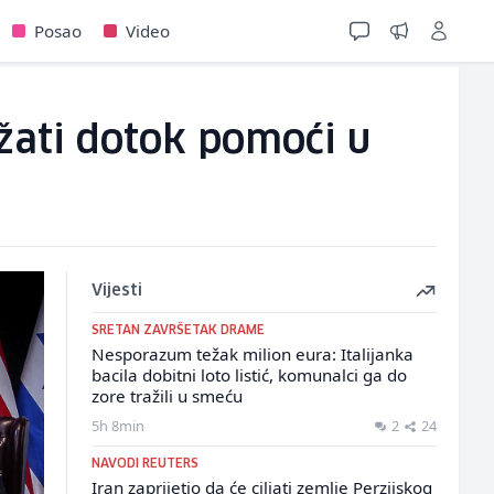
Posao
Video
ati dotok pomoći u
Vijesti
SRETAN ZAVRŠETAK DRAME
Nesporazum težak milion eura: Italijanka
bacila dobitni loto listić, komunalci ga do
zore tražili u smeću
5h 8min
2
24
NAVODI REUTERS
Iran zaprijetio da će ciljati zemlje Perzijskog