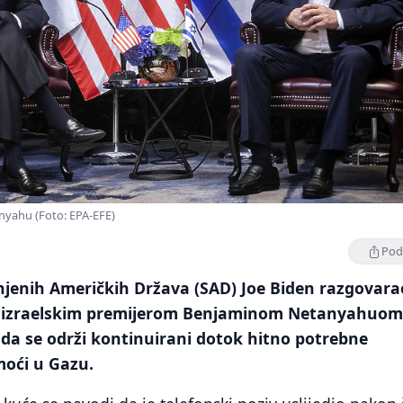
nyahu (Foto: EPA-EFE)
Podi
njenih Američkih Država (SAD) Joe Biden razgovara
s izraelskim premijerom Benjaminom Netanyahuom
da se održi kontinuirani dotok hitno potrebne
oći u Gazu.