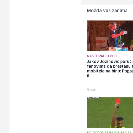
Možda vas zanima
NASTUPAO U PULI
Jakov Jozinović poruč
fanovima da prestanu 
mobitele na binu: Pogaz
ih
9 sati