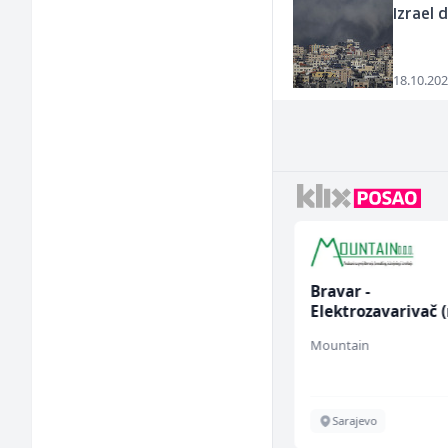
Izrael 
18.10.202
Električar (m/ž)
Bravar -
Elektrozavarivač 
Hering
Mountain
Široki Brijeg
Sarajevo