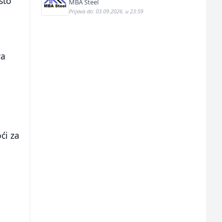
što
MBA Steel
Prijava do: 03.09.2026. u 23:59
va
ći za