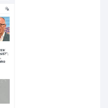
eza:
siš?";
,
ako