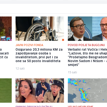
JAVNI POZIVI FONDA
POVOD POSJETA BUGOJNU
io
Osigurano 20,3 miliona KM za
Verbalni rat Vučića i Hel
bacati
zapošljavanje osoba s
"Lažove, što me ne uhap
it ću
invaliditetom, prvi put i za
"Prošetajmo Beogradom
one sa 50 posto invaliditeta
Novim Sadom i Nišom - 
smiješ"
12 sati
15 sati