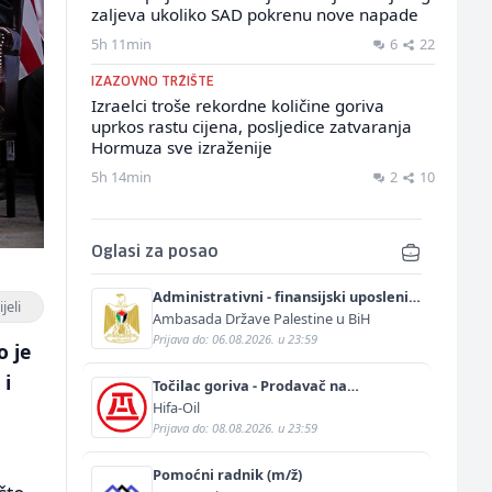
zaljeva ukoliko SAD pokrenu nove napade
5h 11min
6
22
IZAZOVNO TRŽIŠTE
Izraelci troše rekordne količine goriva
uprkos rastu cijena, posljedice zatvaranja
Hormuza sve izraženije
5h 14min
2
10
Oglasi za posao
Administrativni - finansijski uposlenik
jeli
(m/ž)
Ambasada Države Palestine u BiH
Prijava do: 06.08.2026. u 23:59
o je
 i
Točilac goriva - Prodavač na
benzinskoj pumpi (m/ž)
Hifa-Oil
Prijava do: 08.08.2026. u 23:59
Pomoćni radnik (m/ž)