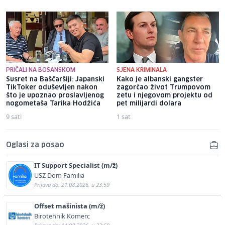
PRIČALI NA BOSANSKOM
SJENA KRIMINALA
Susret na Baščaršiji: Japanski
Kako je albanski gangster
TikToker oduševljen nakon
zagorčao život Trumpovom
što je upoznao proslavljenog
zetu i njegovom projektu od
nogometaša Tarika Hodžića
pet milijardi dolara
9 sati
1 sat
Oglasi za posao
IT Support Specialist (m/ž)
USZ Dom Familia
Prijava do: 21.08.2026. u 23:59
Offset mašinista (m/ž)
Birotehnik Komerc