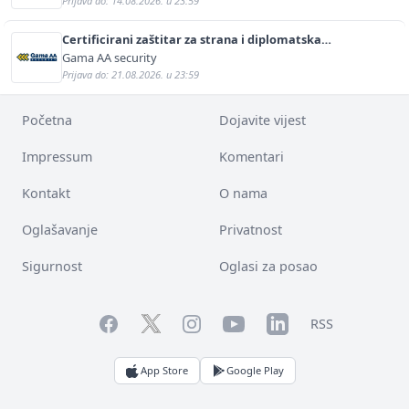
Prijava do: 14.08.2026. u 23:59
Certificirani zaštitar za strana i diplomatska
predstavništva (m/ž)
Gama AA security
Prijava do: 21.08.2026. u 23:59
Početna
Dojavite vijest
Impressum
Komentari
Kontakt
O nama
Oglašavanje
Privatnost
Sigurnost
Oglasi za posao
Facebook
YouTube
LinkedIn
Twitter
Instagram
RSS
App Store
Google Play