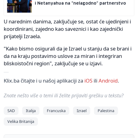
i Netanyahua na "nelagodno" partnerstvo
U narednim danima, zaključuje se, ostat će ujedinjeni i
koordinirani, zajedno kao saveznici i kao zajednički
prijatelji Izraela.
"Kako bismo osigurali da je Izrael u stanju da se brani i
da na kraju postavimo uslove za miran i integriran
bliskoistočni region", zaključuje se u izjavi.
Klix.ba čitajte i u našoj aplikaciji za
iOS
ili
Android
.
Znate nešto više o temi ili želite prijaviti grešku u tekstu?
SAD
Italija
Francuska
Izrael
Palestina
Velika Britanija