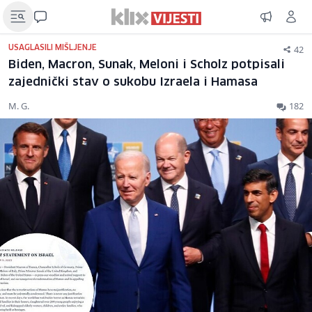
42
USAGLASILI MIŠLJENJE
Biden, Macron, Sunak, Meloni i Scholz potpisali
zajednički stav o sukobu Izraela i Hamasa
M. G.
182