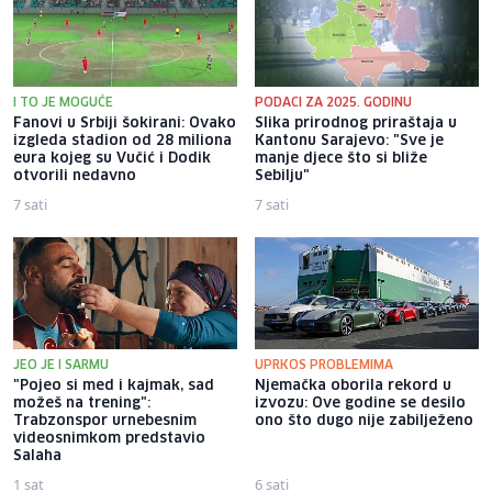
I TO JE MOGUĆE
PODACI ZA 2025. GODINU
Fanovi u Srbiji šokirani: Ovako
Slika prirodnog priraštaja u
izgleda stadion od 28 miliona
Kantonu Sarajevo: "Sve je
eura kojeg su Vučić i Dodik
manje djece što si bliže
otvorili nedavno
Sebilju"
7 sati
7 sati
JEO JE I SARMU
UPRKOS PROBLEMIMA
"Pojeo si med i kajmak, sad
Njemačka oborila rekord u
možeš na trening":
izvozu: Ove godine se desilo
Trabzonspor urnebesnim
ono što dugo nije zabilježeno
videosnimkom predstavio
Salaha
1 sat
6 sati