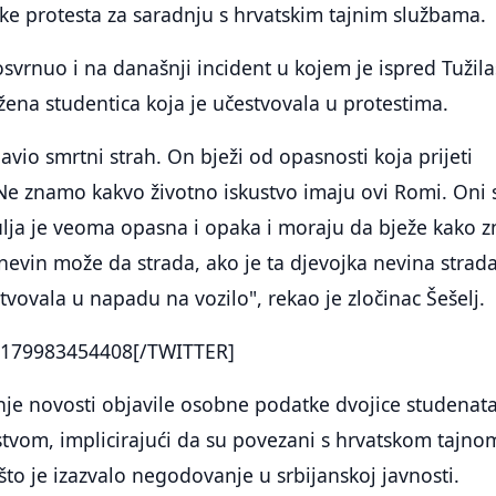
ke protesta za saradnju s hrvatskim tajnim službama.
svrnuo i na današnji incident u kojem je ispred Tužila
ena studentica koja je učestvovala u protestima.
avio smrtni strah. On bježi od opasnosti koja prijeti
Ne znamo kakvo životno iskustvo imaju ovi Romi. Oni 
 rulja je veoma opasna i opaka i moraju da bježe kako z
nevin može da strada, ako je ta djevojka nevina strada
tvovala u napadu na vozilo", rekao je zločinac Šešelj.
179983454408[/TWITTER]
je novosti objavile osobne podatke dvojice studenata
tvom, implicirajući da su povezani s hrvatskom tajno
o je izazvalo negodovanje u srbijanskoj javnosti.