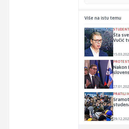
Više na istu temu
STUDENT
Šta sve
Vučić t
15.03.202
PROTESTI
Nakon 
sloven
27.01.202
PRATILI 
Sramotn
studena
29.12.202