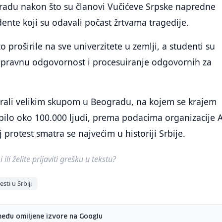
radu nakon što su članovi Vučićeve Srpske napredne
dente koji su odavali počast žrtvama tragedije.
 proširile na sve univerzitete u zemlji, a studenti su
za pravnu odgovornost i procesuiranje odgovornih za
irali velikim skupom u Beogradu, na kojem se krajem
pilo oko 100.000 ljudi, prema podacima organizacije A
 protest smatra se najvećim u historiji Srbije.
ili želite prijaviti grešku u tekstu?
esti u Srbiji
među omiljene izvore na Googlu