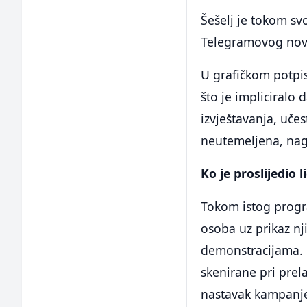
Šešelj je tokom sv
Telegramovog novina
U grafičkom potpi
što je impliciralo 
izvještavanja, uče
neutemeljena, na
Ko je proslijedio 
Tokom istog progra
osoba uz prikaz nji
demonstracijama. M
skenirane pri prel
nastavak kampanje 