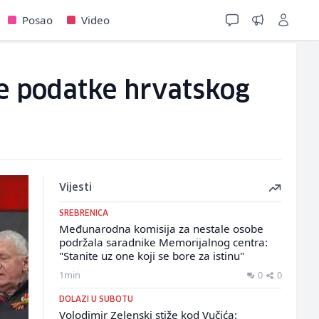
Posao
Video
ne podatke hrvatskog
Vijesti
SREBRENICA
Međunarodna komisija za nestale osobe
podržala saradnike Memorijalnog centra:
"Stanite uz one koji se bore za istinu"
1min
0
0
DOLAZI U SUBOTU
Volodimir Zelenski stiže kod Vučića: