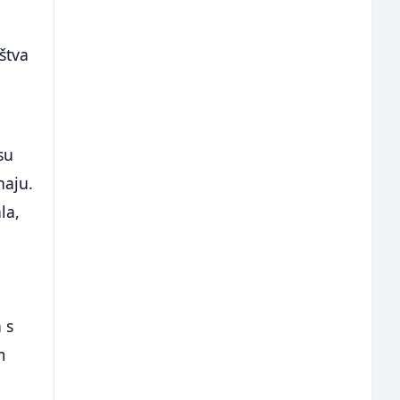
štva
su
naju.
la,
 s
m