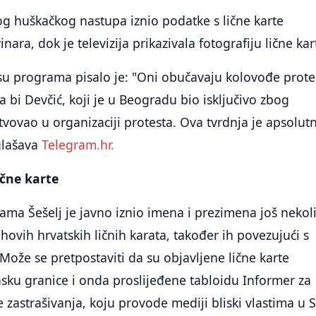
og huškačkog nastupa iznio podatke s lične karte
ra, dok je televizija prikazivala fotografiju lične kar
su programa pisalo je: "Oni obučavaju kolovođe prote
da bi Devčić, koji je u Beogradu bio isključivo zbog
stvovao u organizaciji protesta. Ova tvrdnja je apsolut
glašava
Telegram.hr.
lične karte
ma Šešelj je javno iznio imena i prezimena još nekol
hovih hrvatskih ličnih karata, također ih povezujući s
ože se pretpostaviti da su objavljene lične karte
asku granice i onda proslijeđene tabloidu Informer za
zastrašivanja, koju provode mediji bliski vlastima u Sr