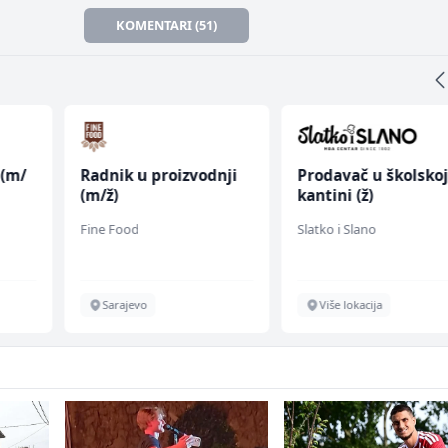
KOMENTARI (51)
 (m/
Radnik u proizvodnji
Prodavač u školsko
(m/ž)
kantini (ž)
Fine Food
Slatko i Slano
Sarajevo
Više lokacija