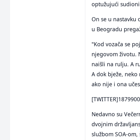
optužujući sudioni
On se u nastavku o
u Beogradu pregaž
"Kod vozača se poj
njegovom životu. 
naišli na rulju. A
A dok bježe, neko 
ako nije i ona učes
[TWITTER]1879900
Nedavno su Večern
dvojnim državljans
službom SOA-om, št