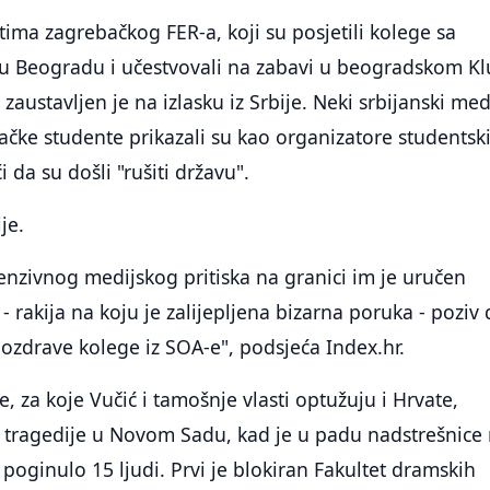
ima zagrebačkog FER-a, koji su posjetili kolege sa
 u Beogradu i učestvovali na zabavi u beogradskom K
zaustavljen je na izlasku iz Srbije. Neki srbijanski med
ebačke studente prikazali su kao organizatore studentsk
 da su došli "rušiti državu".
je.
enzivnog medijskog pritiska na granici im je uručen
 rakija na koju je zalijepljena bizarna poruka - poziv 
ozdrave kolege iz SOA-e", podsjeća Index.hr.
, za koje Vučić i tamošnje vlasti optužuju i Hrvate,
 tragedije u Novom Sadu, kad je u padu nadstrešnice
i poginulo 15 ljudi. Prvi je blokiran Fakultet dramskih