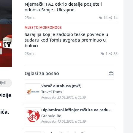
Njemački FAZ otkrio detalje posjete i
odnosa Srbije i Ukrajine
25min
14
14
MJESTO MOKRONOGE
Sarajlija koji je zadobio teške povrede u
sudaru kod Tomislavgrada preminuo u
bolnici
28min
1
33
Oglasi za posao
jeli
Vozač autobusa (m/ž)
Travel-Trans
izije
Prijava do: 23.08.2026. u 23:59
Diplomirani inžinjer zaštite na radu -
ića.
Bachelor inžinjer sigurnosti i pomoći
Granulo-Re
(m/ž)
Prijava do: 13.08.2026. u 23:59