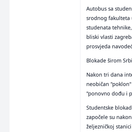
Autobus sa student
srodnog fakulteta
studenata tehnike, 
bliski vlasti zagr
prosvjeda navodeći
Blokade širom Srbi
Nakon tri dana int
neobičan "poklon" -
"ponovno dođu i p
Studentske blokade
započele su nakon
željezničkoj stanic