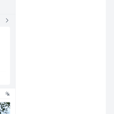
j
Trgovac - Magacioner
Pekar (m/ž)
(m/ž)
Amko komerc
Amko komerc
Fojnica
Goražde