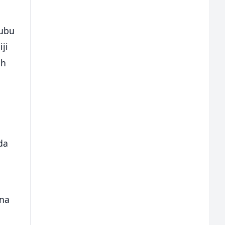
lubu
iji
ih
da
 na