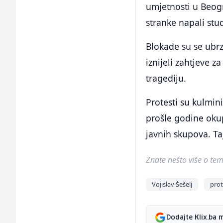
umjetnosti u Beog
stranke napali stu
Blokade su se ubrzo
iznijeli zahtjeve 
tragediju.
Protesti su kulmin
prošle godine oku
javnih skupova. Taj
Znate nešto više o temi 
Vojislav Šešelj
prot
Dodajte Klix.ba 