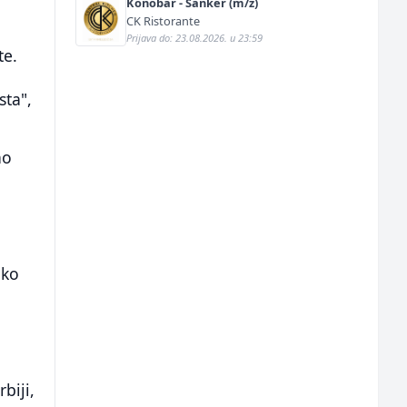
Konobar - Šanker (m/ž)
CK Ristorante
Prijava do: 23.08.2026. u 23:59
te.
sta",
no
iko
biji,