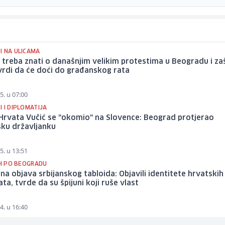
I NA ULICAMA
 treba znati o današnjim velikim protestima u Beogradu i za
vrdi da će doći do građanskog rata
5. u 07:00
 I DIPLOMATIJA
Hrvata Vučić se "okomio" na Slovence: Beograd protjerao
sku državljanku
5. u 13:51
IH PO BEOGRADU
a objava srbijanskog tabloida: Objavili identitete hrvatskih
ta, tvrde da su špijuni koji ruše vlast
4. u 16:40