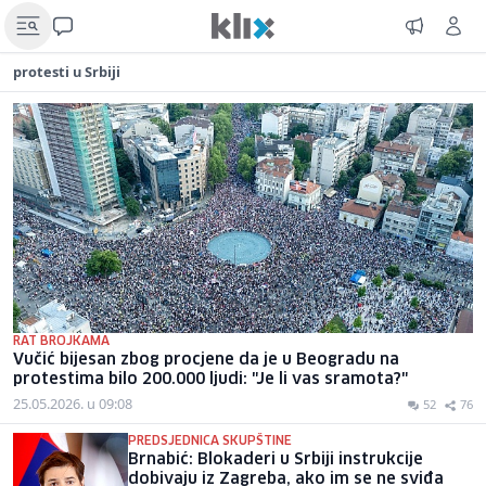
protesti u Srbiji
RAT BROJKAMA
Vučić bijesan zbog procjene da je u Beogradu na
protestima bilo 200.000 ljudi: "Je li vas sramota?"
25.05.2026. u 09:08
52
76
PREDSJEDNICA SKUPŠTINE
Brnabić: Blokaderi u Srbiji instrukcije
dobivaju iz Zagreba, ako im se ne sviđa