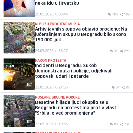
neka idu u Hrvatsku
25.05.2026. u 06:44
103
189
NI BLIZU PROCJENE MUP-A
Arhiv javnih skupova objavio procjenu: Na
jučerašnjem skupu u Beogradu bilo skoro
190.000 ljudi
24.05.2026. u 18:27
34
290
NAKON PROTESTA
Incidenti u Beogradu: Sukob
demonstranata i policije, odjekivali
topovski udari i petarde
23.05.2026. u 21:35
54
87
POSLANE BROJNE PORUKE
Desetine hiljada ljudi okupilo se u
Beogradu na protestima protiv vlasti:
"Srbija je već promijenjena"
23.05.2026. u 19:56
80
231