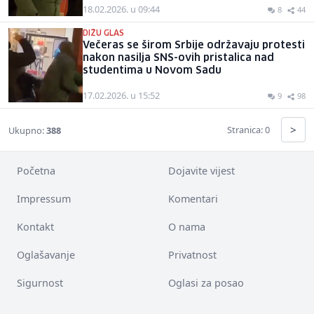
18.02.2026. u 09:44
8
44
DIŽU GLAS
Večeras se širom Srbije održavaju protesti
nakon nasilja SNS-ovih pristalica nad
studentima u Novom Sadu
17.02.2026. u 15:52
9
98
>
Stranica: 0
Ukupno:
388
Početna
Dojavite vijest
Impressum
Komentari
Kontakt
O nama
Oglašavanje
Privatnost
Sigurnost
Oglasi za posao