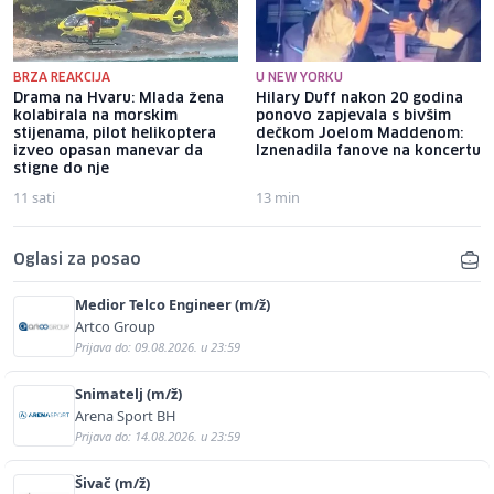
BRZA REAKCIJA
U NEW YORKU
Drama na Hvaru: Mlada žena
Hilary Duff nakon 20 godina
kolabirala na morskim
ponovo zapjevala s bivšim
stijenama, pilot helikoptera
dečkom Joelom Maddenom:
izveo opasan manevar da
Iznenadila fanove na koncertu
stigne do nje
11 sati
13 min
Oglasi za posao
Medior Telco Engineer (m/ž)
Artco Group
Prijava do: 09.08.2026. u 23:59
Snimatelj (m/ž)
Arena Sport BH
Prijava do: 14.08.2026. u 23:59
Šivač (m/ž)