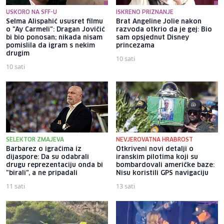
USKORO NA SFF-U
ISKRENO PRIZNANJE
Selma Alispahić ususret filmu
Brat Angeline Jolie nakon
o "Ay Carmeli": Dragan Jovičić
razvoda otkrio da je gej: Bio
bi bio ponosan; nikada nisam
sam opsjednut Disney
pomislila da igram s nekim
princezama
drugim
10 sati
10 sati
SELEKTOR ZMAJEVA
NEVJEROVATNA HRABROST
Barbarez o igračima iz
Otkriveni novi detalji o
dijaspore: Da su odabrali
iranskim pilotima koji su
drugu reprezentaciju onda bi
bombardovali američke baze:
"birali", a ne pripadali
Nisu koristili GPS navigaciju
11 sati
13 sati