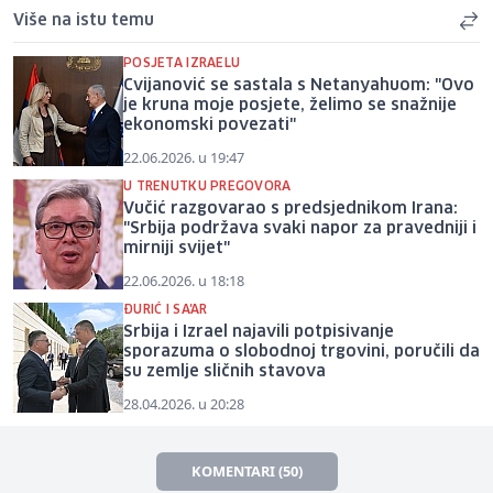
Više na istu temu
POSJETA IZRAELU
Cvijanović se sastala s Netanyahuom: "Ovo
je kruna moje posjete, želimo se snažnije
ekonomski povezati"
22.06.2026. u 19:47
U TRENUTKU PREGOVORA
Vučić razgovarao s predsjednikom Irana:
"Srbija podržava svaki napor za pravedniji i
mirniji svijet"
22.06.2026. u 18:18
ĐURIĆ I SA'AR
Srbija i Izrael najavili potpisivanje
sporazuma o slobodnoj trgovini, poručili da
su zemlje sličnih stavova
28.04.2026. u 20:28
KOMENTARI (50)