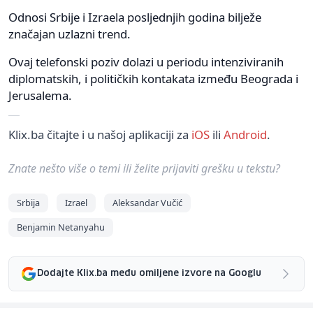
Odnosi Srbije i Izraela posljednjih godina bilježe
značajan uzlazni trend.
Ovaj telefonski poziv dolazi u periodu intenziviranih
diplomatskih, i političkih kontakata između Beograda i
Jerusalema.
Klix.ba čitajte i u našoj aplikaciji za
iOS
ili
Android
.
Znate nešto više o temi ili želite prijaviti grešku u tekstu?
Srbija
Izrael
Aleksandar Vučić
Benjamin Netanyahu
Dodajte Klix.ba među omiljene izvore na Googlu