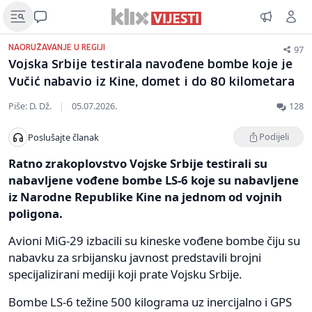
97
NAORUŽAVANJE U REGIJI
Vojska Srbije testirala navođene bombe koje je
Vučić nabavio iz Kine, domet i do 80 kilometara
Piše: D. Dž.
|
05.07.2026.
128
Podijeli
Poslušajte članak
Ratno zrakoplovstvo Vojske Srbije testirali su
nabavljene vođene bombe LS-6 koje su nabavljene
iz Narodne Republike Kine na jednom od vojnih
poligona.
Avioni MiG-29 izbacili su kineske vođene bombe čiju su
nabavku za srbijansku javnost predstavili brojni
specijalizirani mediji koji prate Vojsku Srbije.
Bombe LS-6 težine 500 kilograma uz inercijalno i GPS