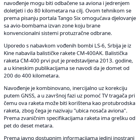
navođenje mogu biti odbačene sa aviona i jedrenjem
doletjeti i do 80 kilometara na cilj. Ovom tehnikom se
prema pisanju portala Tango Six omogućava djelovanje
sa avio-bombama izvan zone koju brane
konvencionalni sistemi protuzračne odbrane.
Uporedo s nabavkom vođenih bombi LS-6, Srbija je iz
Kine nabavila balističke rakete CM-400AK. Balistička
raketa CM-400 prvi put je predstavljena 2013. godine,
a u kineskim publikacijama se navodi da je domet od
200 do 400 kilometara.
Navođenje je kombinovano, inercijalno uz korekciju
putem GNSS, a u završnoj fazi uz pomoć TV tragača pri
čemu ova raketa može biti korištena kao protubrodska
raketa, zbog čega je nazivaju "ubica nosača aviona".
Prema zvaničnim specifikacijama raketa ima grešku od
pet do deset metara.
Prema javno dostupnim informacijama jedini inostrani