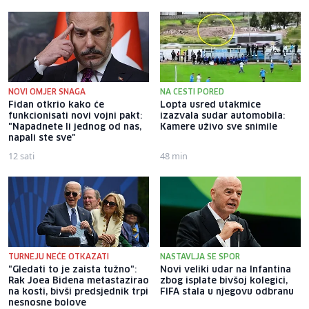
NOVI OMJER SNAGA
NA CESTI PORED
Fidan otkrio kako će
Lopta usred utakmice
funkcionisati novi vojni pakt:
izazvala sudar automobila:
"Napadnete li jednog od nas,
Kamere uživo sve snimile
napali ste sve"
12 sati
48 min
TURNEJU NEĆE OTKAZATI
NASTAVLJA SE SPOR
"Gledati to je zaista tužno":
Novi veliki udar na Infantina
Rak Joea Bidena metastazirao
zbog isplate bivšoj kolegici,
na kosti, bivši predsjednik trpi
FIFA stala u njegovu odbranu
nesnosne bolove