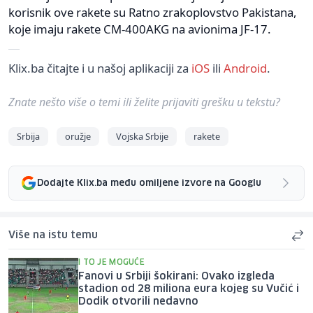
korisnik ove rakete su Ratno zrakoplovstvo Pakistana,
koje imaju rakete CM-400AKG na avionima JF-17.
Klix.ba čitajte i u našoj aplikaciji za
iOS
ili
Android
.
Znate nešto više o temi ili želite prijaviti grešku u tekstu?
Srbija
oružje
Vojska Srbije
rakete
Dodajte Klix.ba među omiljene izvore na Googlu
Više na istu temu
I TO JE MOGUĆE
Fanovi u Srbiji šokirani: Ovako izgleda
stadion od 28 miliona eura kojeg su Vučić i
Dodik otvorili nedavno