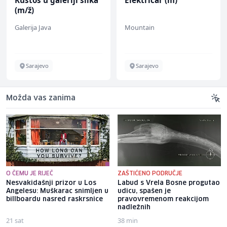
Kustos u galeriji slika
Električar (m)
(m/ž)
Galerija Java
Mountain
Sarajevo
Sarajevo
Možda vas zanima
O ČEMU JE RIJEČ
ZAŠTIĆENO PODRUČJE
Nesvakidašnji prizor u Los
Labud s Vrela Bosne progutao
Angelesu: Muškarac snimljen u
udicu, spašen je
billboardu nasred raskrsnice
pravovremenom reakcijom
nadležnih
21 sat
38 min