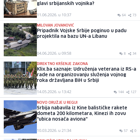
glavi srbijanskih vojnika?
11.06.2026. u 10:37
64
73
MILOVAN JOVANOVIĆ
Pripadnik Vojske Srbije poginuo u padu
projektila na bazu UN-a Libanu
04.06.2026. u 09:58
8
34
DIREKTNO KRŠENJE ZAKONA
Klix.ba saznaje: Udruženja veterana iz RS-a
rade na organizovanju služenja vojnog
roka državljana BiH u Srbiji
14.05.2026. u 13:42
144
127
NOVO ORUŽJE U REGIJI
Srbija nabavila iz Kine balističke rakete
dometa 200 kilometara, Kinezi ih zovu
"ubica nosača aviona"
10.03.2026. u 21:34
57
0