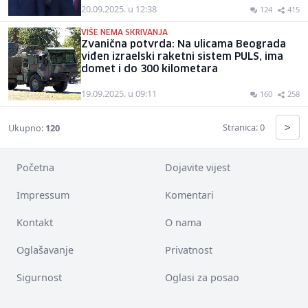
20.09.2025. u 12:38
124
415
VIŠE NEMA SKRIVANJA
Zvanična potvrda: Na ulicama Beograda
viđen izraelski raketni sistem PULS, ima
domet i do 300 kilometara
19.09.2025. u 09:11
160
258
>
Stranica: 0
Ukupno:
120
Početna
Dojavite vijest
Impressum
Komentari
Kontakt
O nama
Oglašavanje
Privatnost
Sigurnost
Oglasi za posao