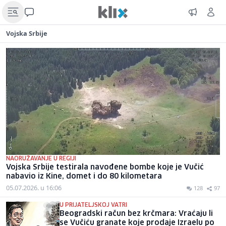
Vojska Srbije
NAORUŽAVANJE U REGIJI
Vojska Srbije testirala navođene bombe koje je Vučić
nabavio iz Kine, domet i do 80 kilometara
05.07.2026. u 16:06
128
97
U PRIJATELJSKOJ VATRI
Beogradski račun bez krčmara: Vraćaju li
se Vučiću granate koje prodaje Izraelu po