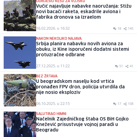
ODRIJEŠIO KESU ZA VOJSKU
Vučić najavljuje nabavke naoružanja: Stižu
novi bacači raketa, eskadrile aviona i
fabrika dronova sa Izraelom
16.02.2026. u 16:32
18
145
NAKON NEKOLIKO NAJAVA
Srbija planira nabavku novih aviona za
obuku, iz Kine isporučeni dodatni sistemi
protuzračne odbrane
27.12.2025. u 11:22
51
41
BEZ ŽRTAVA
U beogradskom naselju kod vrtića
pronađen FPV dron, policija utvrdila da
nije nosio eksploziv
06.10.2025. u 22:15
17
108
SALUTIRAO HIMNI
Načelnik Zajedničkog štaba OS BiH Gojko
Knežević prisustvuje vojnoj paradi u
Beogradu