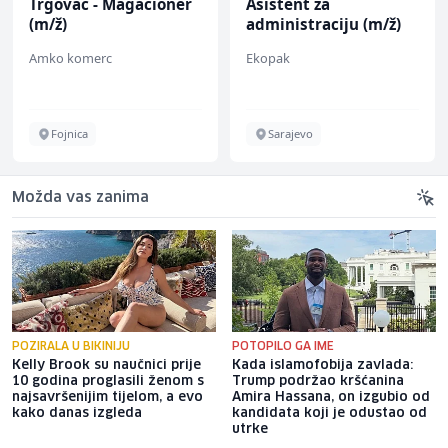
Trgovac - Magacioner
Asistent za
(m/ž)
administraciju (m/ž)
Amko komerc
Ekopak
Fojnica
Sarajevo
Možda vas zanima
POZIRALA U BIKINIJU
POTOPILO GA IME
Kelly Brook su naučnici prije
Kada islamofobija zavlada:
10 godina proglasili ženom s
Trump podržao kršćanina
najsavršenijim tijelom, a evo
Amira Hassana, on izgubio od
kako danas izgleda
kandidata koji je odustao od
utrke