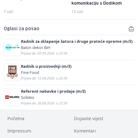
komunikaciju s Dodikom
7 sati
13 sati
Oglasi za posao
Radnik za sklapanje šatora i druge prateće opreme (m/ž)
Balon dekor BiH
Prijava do: 05.09.2026. u 23:59
Radnik u proizvodnji (m/ž)
Fine Food
Prijava do: 12.08.2026. u 23:59
Referent nabavke i prodaje (m/ž)
Solidex
Prijava do: 20.08.2026. u 23:59
Početna
Dojavite vijest
Impressum
Komentari