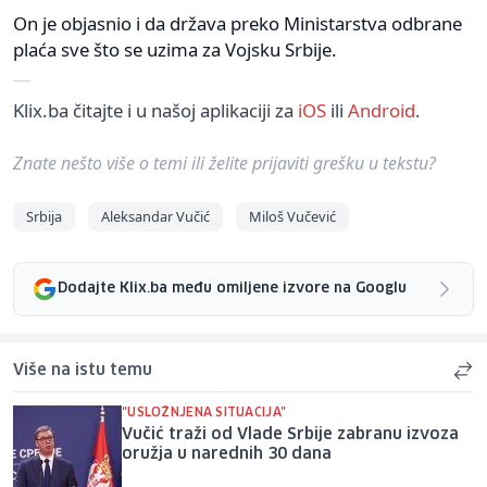
On je objasnio i da država preko Ministarstva odbrane
plaća sve što se uzima za Vojsku Srbije.
Klix.ba čitajte i u našoj aplikaciji za
iOS
ili
Android
.
Znate nešto više o temi ili želite prijaviti grešku u tekstu?
Srbija
Aleksandar Vučić
Miloš Vučević
Dodajte Klix.ba među omiljene izvore na Googlu
Više na istu temu
"USLOŽNJENA SITUACIJA"
Vučić traži od Vlade Srbije zabranu izvoza
oružja u narednih 30 dana