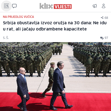
68
NA PRIJEDLOG VUČIĆA
Srbija obustavlja izvoz oružja na 30 dana: Ne idu
u rat, ali jačaju odbrambene kapacitete
S. Š.
97