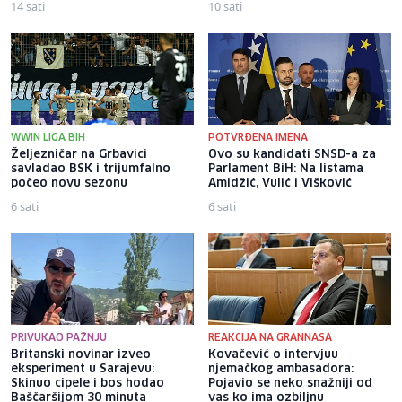
14 sati
10 sati
WWIN LIGA BIH
POTVRĐENA IMENA
Željezničar na Grbavici
Ovo su kandidati SNSD-a za
savladao BSK i trijumfalno
Parlament BiH: Na listama
počeo novu sezonu
Amidžić, Vulić i Višković
6 sati
6 sati
PRIVUKAO PAŽNJU
REAKCIJA NA GRANNASA
Britanski novinar izveo
Kovačević o intervjuu
eksperiment u Sarajevu:
njemačkog ambasadora:
Skinuo cipele i bos hodao
Pojavio se neko snažniji od
Baščaršijom 30 minuta
vas ko ima ozbiljnu