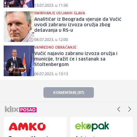
13.07.2023. u 11:36
SMIRIVANJE USIJANIH GLAVA
Analitičar iz Beograda vjeruje da Vučić
uvodi zabranu izvoza oružja zbog
dešavanja u RS-u
08.07.2023. u 12:00
VANREDNO OBRAĆANJE
Vučić najavio zabranu izvoza oružja i
municije, tražit će i sastanak sa
Stoltenbergom
06.07.2023. u 13:13
KOMENTARI (97)