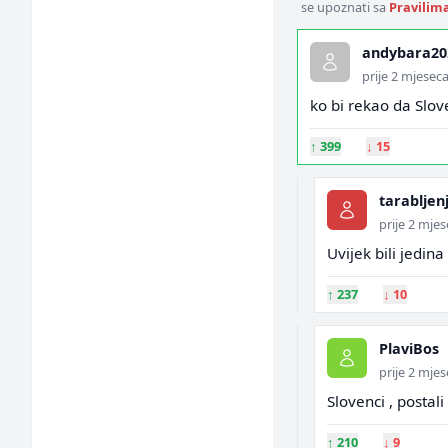
se upoznati sa
Pravilim
andybara20
prije 2 mjesec
ko bi rekao da Slove
↑
399
↓
15
tarabljen
prije 2 mje
Uvijek bili jedina
↑
237
↓
10
PlaviBos
prije 2 mje
Slovenci , postali
↑
210
↓
9