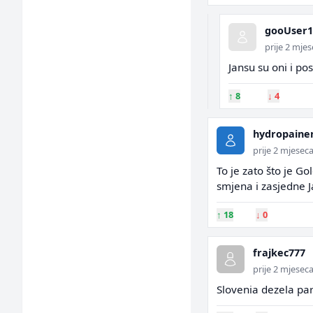
gooUser1
prije 2 mje
Jansu su oni i pos
↑
8
↓
4
hydropaine
prije 2 mjesec
To je zato što je Go
smjena i zasjedne J
↑
18
↓
0
frajkec777
prije 2 mjesec
Slovenia dezela par