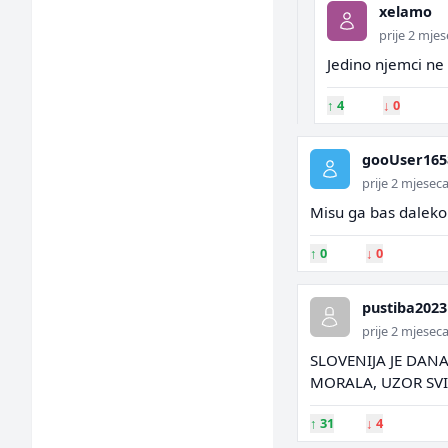
xelamo
prije 2 mje
Jedino njemci ne
↑
4
↓
0
gooUser165
prije 2 mjesec
Misu ga bas daleko o
↑
0
↓
0
pustiba2023
prije 2 mjesec
SLOVENIJA JE DANA
MORALA, UZOR SVI
↑
31
↓
4