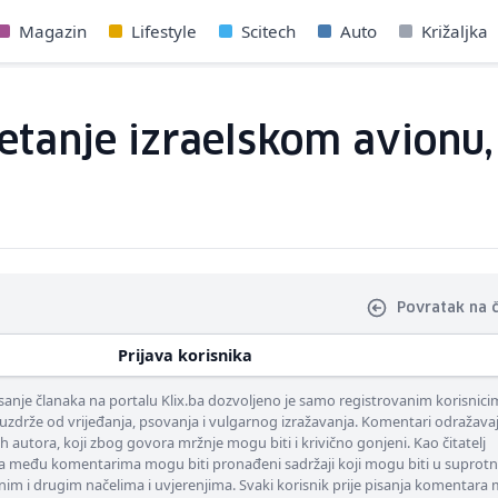
Magazin
Lifestyle
Scitech
Auto
Križaljka
jetanje izraelskom avionu, 
Povratak na 
Prijava korisnika
nje članaka na portalu Klix.ba dozvoljeno je samo registrovanim korisnici
uzdrže od vrijeđanja, psovanja i vulgarnog izražavanja. Komentari odražava
ih autora, koji zbog govora mržnje mogu biti i krivično gonjeni. Kao čitatelj
 među komentarima mogu biti pronađeni sadržaji koji mogu biti u suprotn
nim i drugim načelima i uvjerenjima. Svaki korisnik prije pisanja komentara