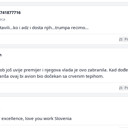
741877716
seca
tavili...ko i adz i dosta njih...trumpa recimo...
Pr
n
a
lob još uvije premijer i njegova vlada je ovo zabranila. Kad dođe
anša ovaj bi avion bio dočekan sa crvenim tepihom.
Pr
a
 excellence, love you work Slovenia