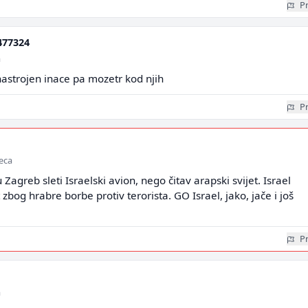
Pr
477324
a
 nastrojen inace pa mozetr kod njih
Pr
seca
Zagreb sleti Israelski avion, nego čitav arapski svijet. Israel
 zbog hrabre borbe protiv terorista. GO Israel, jako, jače i još
Pr
a