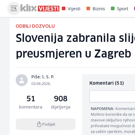
Vijesti
Biznis
Sport
ODBILI DOZVOLU
Slovenija zabranila sli
preusmjeren u Zagreb
Piše: I. S. P.
03.06.2026.
Komentari (51)
51
908
komentara
dijeljenja
NAPOMENA:
Komentarisa
Molimo korisnike da se s
stavove isključivo njihov
Podijeli
prihvatate mogućnost da
sa vašim vjerskim, moral