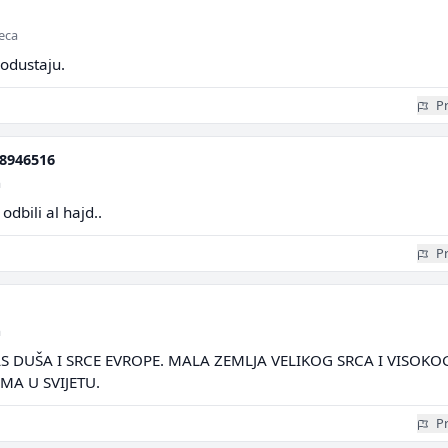
seca
 odustaju.
Pr
8946516
a
dbili al hajd..
Pr
a
S DUŠA I SRCE EVROPE. MALA ZEMLJA VELIKOG SRCA I VISOKO
MA U SVIJETU.
Pr