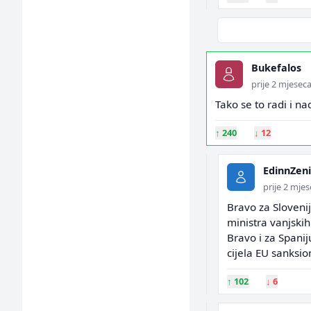
Bukefalos
prije 2 mjesec
Tako se to radi i na
↑
240
↓
12
EdinnZen
prije 2 mje
Bravo za Slovenij
ministra vanjski
Bravo i za Spanij
cijela EU sanksion
↑
102
↓
6