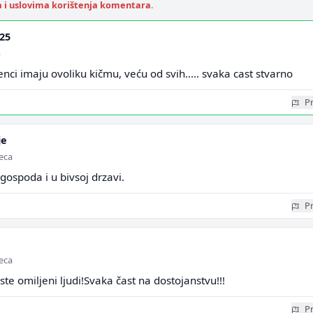
a i uslovima korištenja komentara
.
25
a
nci imaju ovoliku kičmu, veću od svih..... svaka cast stvarno
Pr
je
seca
 gospoda i u bivsoj drzavi.
Pr
seca
 ste omiljeni ljudi!Svaka čast na dostojanstvu!!!
Pr