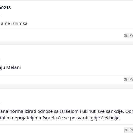
a0218
a
o a ne iznimka
Pr
a
aju Melani
Pr
a
 dana normalizirati odnose sa Israelom i ukinuti sve sankcije. Od
talim neprijateljima Israela će se pokvariti, gdje ćeš bolje.
Pr