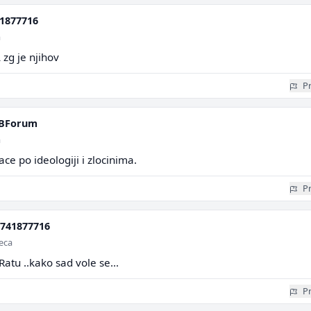
1877716
a
A zg je njihov
Pr
HBForum
a
ce po ideologiji i zlocinima.
Pr
741877716
seca
 Ratu ..kako sad vole se...
Pr