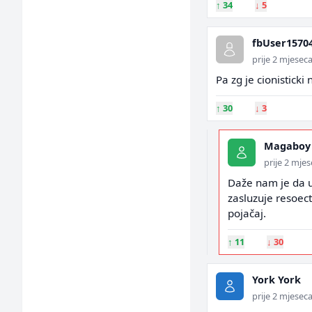
↑
34
↓
5
fbUser1570
prije 2 mjesec
Pa zg je cionisticki
↑
30
↓
3
Magaboy
prije 2 mje
Daže nam je da u 
zasluzuje resoect
pojačaj.
↑
11
↓
30
York York
prije 2 mjesec