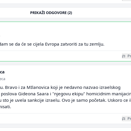
PRIKAŽI ODGOVORE (2)
a
dam se da će se cijela Evropa zatvoriti za tu zemlju.
Pr
ica
seca
u. Bravo i za MIlanovica koji je nedavno nazvao izraelskog
h poslova Gideona Saara i "njegovu ekipu" homicidnim manijaci
u sto je uvela sankcije izraelu. Ovo je samo početak. Uskoro ce i
isati.
Pr