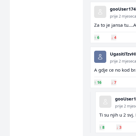
gooUser174
prije 2 mjesec
Za to je jansa tu....
↑
6
↓
4
UgasitiTzv
prije 2 mjesec
A gdje ce no kod bra
↑
16
↓
7
gooUser1
prije 2 mje
Ti su njih u 2 svj.
↑
8
↓
3