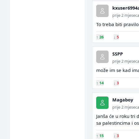
kxuser6994
prije 2 mjesec
To treba biti pravil
↑
26
↓
5
SSPP
prije 2 mjesec
može im se kad im
↑
14
↓
3
Magaboy
prije 2 mjesec
Janša će u roku tri
sa palestincima i os
↑
15
↓
3