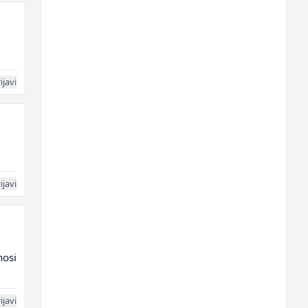
ijavi
ijavi
nosi
ijavi