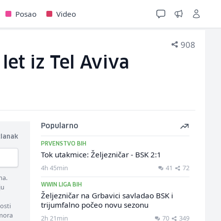
Posao
Video
908
let iz Tel Aviva
Popularno
članak
PRVENSTVO BIH
Tok utakmice: Željezničar - BSK 2:1
4h 45min
41
72
ma.
WWIN LIGA BIH
ju
Željezničar na Grbavici savladao BSK i
trijumfalno počeo novu sezonu
osti
 mora
2h 21min
70
349