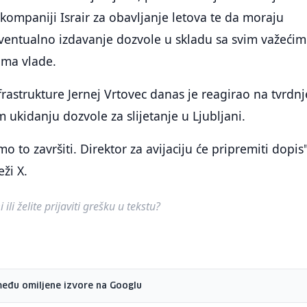
kompaniji Israir za obavljanje letova te da moraju
e eventualno izdavanje dozvole u skladu sa svim važećim
ama vlade.
frastrukture Jernej Vrtovec danas je reagirao na tvrdnj
 ukidanju dozvole za slijetanje u Ljubljani.
o to završiti. Direktor za avijaciju će pripremiti dopis"
ži X.
ili želite prijaviti grešku u tekstu?
među omiljene izvore na Googlu