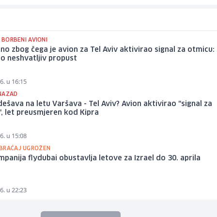
I BORBENI AVIONI
no zbog čega je avion za Tel Aviv aktivirao signal za otmicu: 
o neshvatljiv propust
6. u 16:15
NAZAD
dešava na letu Varšava - Tel Aviv? Avion aktivirao "signal za
, let preusmjeren kod Kipra
6. u 15:08
BRAĆAJ UGROŽEN
panija flydubai obustavlja letove za Izrael do 30. aprila
6. u 22:23