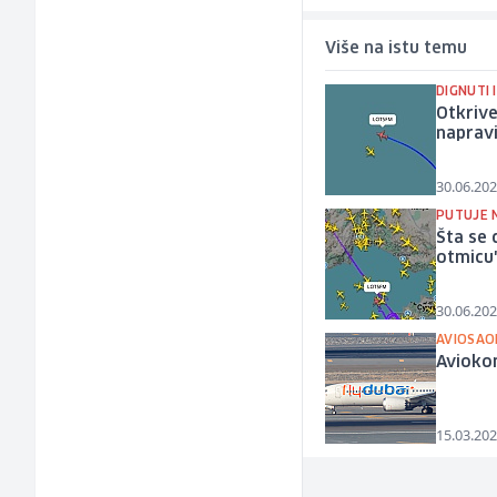
Više na istu temu
DIGNUTI 
Otkrive
napravi
30.06.202
PUTUJE 
Šta se 
otmicu"
30.06.202
AVIOSAO
Aviokom
15.03.202