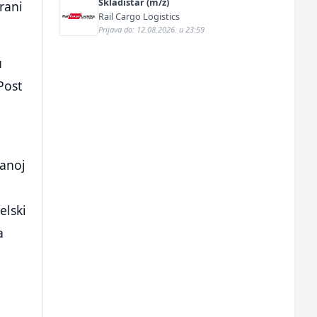
Skladištar (m/ž)
irani
Rail Cargo Logistics
Prijava do: 12.08.2026. u 23:59
u
Post
g
ranoj
elski
a