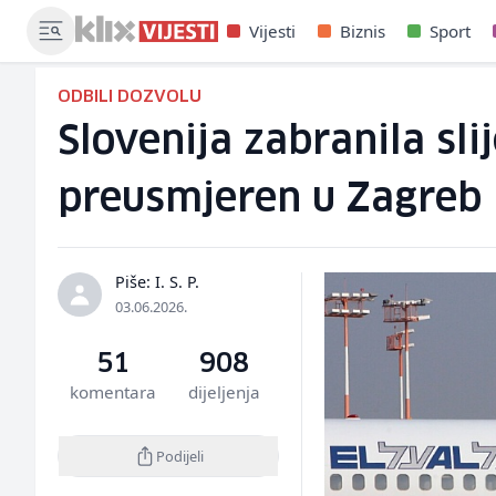
Vijesti
Biznis
Sport
ODBILI DOZVOLU
Slovenija zabranila sli
preusmjeren u Zagreb
Piše: I. S. P.
03.06.2026.
51
908
komentara
dijeljenja
Podijeli