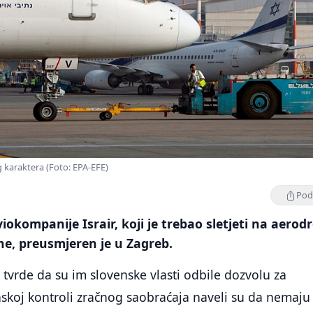
og karaktera (Foto: EPA-EFE)
Podi
viokompanije Israir, koji je trebao sletjeti na aero
ne, preusmjeren je u Zagreb.
r tvrde da su im slovenske vlasti odbile dozvolu za
enskoj kontroli zračnog saobraćaja naveli su da nemaju