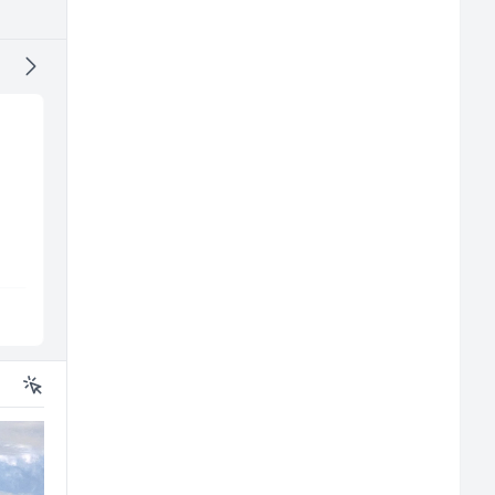
Konobar (m/ž)
Direktor proizvodnje
pločastog namještaj
(m/ž)
Borbono
Kalea
Sarajevo
Ilijaš