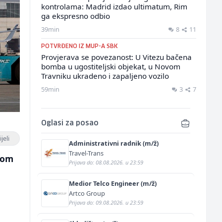
kontrolama: Madrid izdao ultimatum, Rim
ga ekspresno odbio
39min
8
11
POTVRĐENO IZ MUP-A SBK
Provjerava se povezanost: U Vitezu bačena
bomba u ugostiteljski objekat, u Novom
Travniku ukradeno i zapaljeno vozilo
59min
3
7
Oglasi za posao
jeli
Administrativni radnik (m/ž)
Travel-Trans
drom
Prijava do: 08.08.2026. u 23:59
Medior Telco Engineer (m/ž)
Artco Group
Prijava do: 09.08.2026. u 23:59