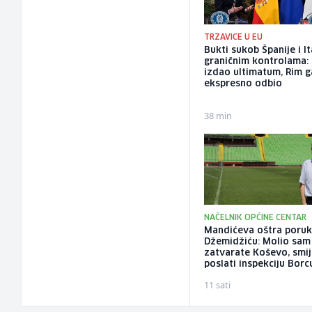
TRZAVICE U EU
Bukti sukob Španije i It
graničnim kontrolama:
izdao ultimatum, Rim g
ekspresno odbio
38 min
NAČELNIK OPĆINE CENTAR
Mandićeva oštra poru
Džemidžiću: Molio sam
zatvarate Koševo, smije
poslati inspekciju Borc
11 sati