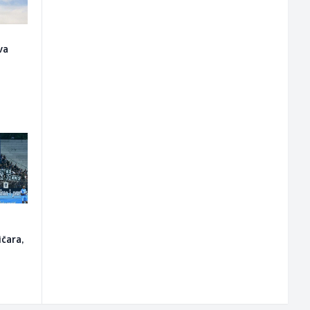
va
o
ičara,