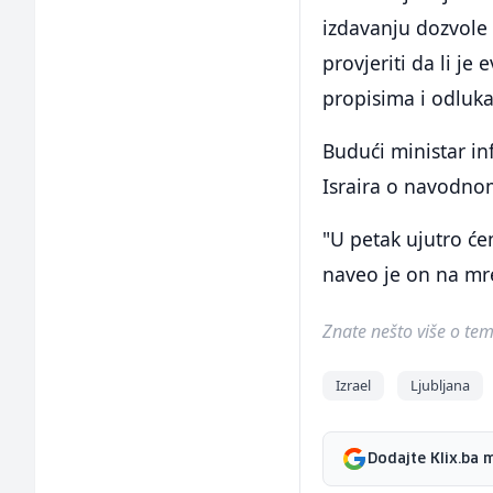
izdavanju dozvole 
provjeriti da li j
propisima i odluk
Budući ministar in
Israira o navodnom
"U petak ujutro ćem
naveo je on na mre
Znate nešto više o temi 
Izrael
Ljubljana
Dodajte Klix.ba 