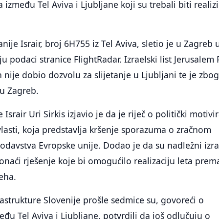
između Tel Aviva i Ljubljane koji su trebali biti realiz
ije Israir, broj 6H755 iz Tel Aviva, sletio je u Zagreb 
u podaci stranice FlightRadar. Izraelski list Jerusalem 
 nije dobio dozvolu za slijetanje u Ljubljani te je zbo
u Zagreb.
srair Uri Sirkis izjavio je da je riječ o politički motivi
vlasti, koja predstavlja kršenje sporazuma o zračnom
odavstva Evropske unije. Dodao je da su nadležni izra
onaći rješenje koje bi omogućilo realizaciju leta prem
jeha.
rastrukture Slovenije prošle sedmice su, govoreći o
među Tel Aviva i Ljubljane, potvrdili da još odlučuju o