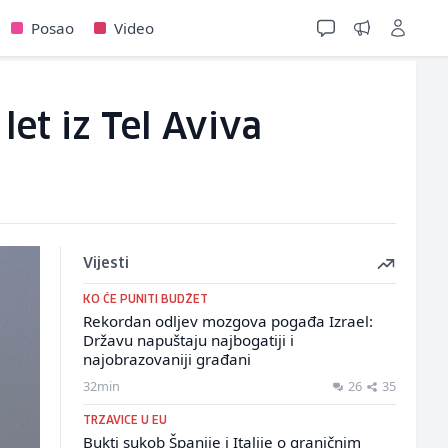
Posao
Video
let iz Tel Aviva
Vijesti
KO ĆE PUNITI BUDŽET
Rekordan odljev mozgova pogađa Izrael:
Državu napuštaju najbogatiji i
najobrazovaniji građani
32min
26
35
TRZAVICE U EU
Bukti sukob Španije i Italije o graničnim