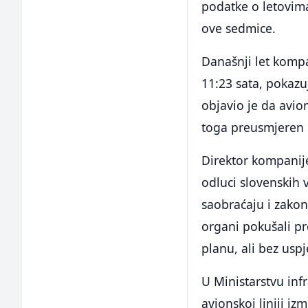
podatke o letovima 
ove sedmice.
Današnji let kompan
11:23 sata, pokazuj
objavio je da avion
toga preusmjeren 
Direktor kompanije I
odluci slovenskih 
saobraćaju i zakon
organi pokušali pr
planu, ali bez usp
U Ministarstvu inf
avionskoj liniji iz