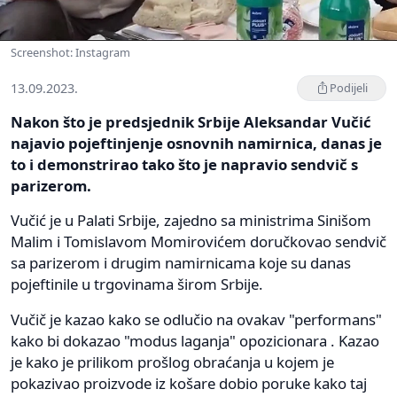
Screenshot: Instagram
13.09.2023.
Podijeli
Nakon što je predsjednik Srbije Aleksandar Vučić
najavio pojeftinjenje osnovnih namirnica, danas je
to i demonstrirao tako što je napravio sendvič s
parizerom.
Vučić je u Palati Srbije, zajedno sa ministrima Sinišom
Malim i Tomislavom Momirovićem doručkovao sendvič
sa parizerom i drugim namirnicama koje su danas
pojeftinile u trgovinama širom Srbije.
Vučič je kazao kako se odlučio na ovakav "performans"
kako bi dokazao "modus laganja" opozicionara . Kazao
je kako je prilikom prošlog obraćanja u kojem je
pokazivao proizvode iz košare dobio poruke kako taj