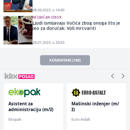
08.09.2023. u 14:40
NEOBIČAN IZBOR
Ljudi ismijavaju Vučića zbog onoga što je
jeo za doručak: Voli mrcvariti
28.07.2023. u 20:43
KOMENTARI (168)
Asistent za
Mašinski inženjer (m/
administraciju (m/ž)
ž)
Ekopak
Euro-Asfalt