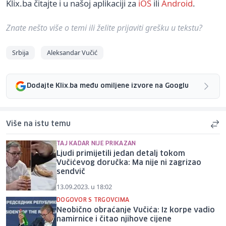
Klix.ba čitajte i u našoj aplikaciji za
iOS
ili
Android
.
Znate nešto više o temi ili želite prijaviti grešku u tekstu?
Srbija
Aleksandar Vučić
Dodajte Klix.ba među omiljene izvore na Googlu
Više na istu temu
TAJ KADAR NIJE PRIKAZAN
Ljudi primijetili jedan detalj tokom
Vučićevog doručka: Ma nije ni zagrizao
sendvič
13.09.2023. u 18:02
DOGOVOR S TRGOVCIMA
Neobično obraćanje Vučića: Iz korpe vadio
namirnice i čitao njihove cijene