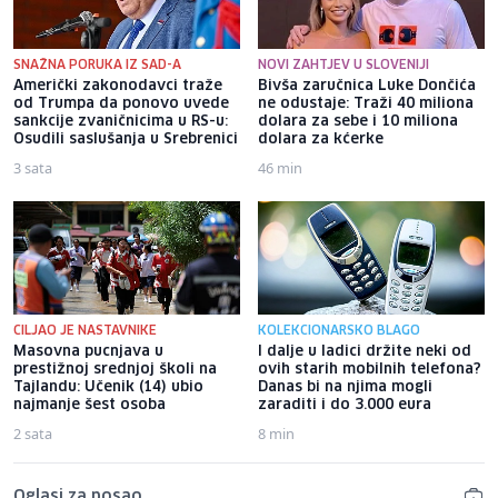
SNAŽNA PORUKA IZ SAD-A
NOVI ZAHTJEV U SLOVENIJI
Američki zakonodavci traže
Bivša zaručnica Luke Dončića
od Trumpa da ponovo uvede
ne odustaje: Traži 40 miliona
sankcije zvaničnicima u RS-u:
dolara za sebe i 10 miliona
Osudili saslušanja u Srebrenici
dolara za kćerke
3 sata
46 min
CILJAO JE NASTAVNIKE
KOLEKCIONARSKO BLAGO
Masovna pucnjava u
I dalje u ladici držite neki od
prestižnoj srednjoj školi na
ovih starih mobilnih telefona?
Tajlandu: Učenik (14) ubio
Danas bi na njima mogli
najmanje šest osoba
zaraditi i do 3.000 eura
2 sata
8 min
Oglasi za posao