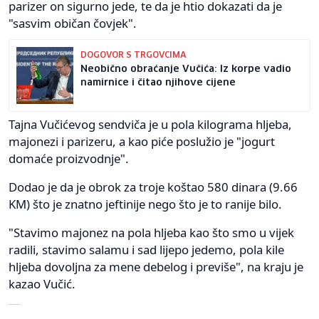
parizer on sigurno jede, te da je htio dokazati da je
"sasvim običan čovjek".
DOGOVOR S TRGOVCIMA
Neobično obraćanje Vučića: Iz korpe vadio
namirnice i čitao njihove cijene
Tajna Vučićevog sendviča je u pola kilograma hljeba,
majonezi i parizeru, a kao piće poslužio je "jogurt
domaće proizvodnje".
Dodao je da je obrok za troje koštao 580 dinara (9.66
KM) što je znatno jeftinije nego što je to ranije bilo.
"Stavimo majonez na pola hljeba kao što smo u vijek
radili, stavimo salamu i sad lijepo jedemo, pola kile
hljeba dovoljna za mene debelog i previše", na kraju je
kazao Vučić.