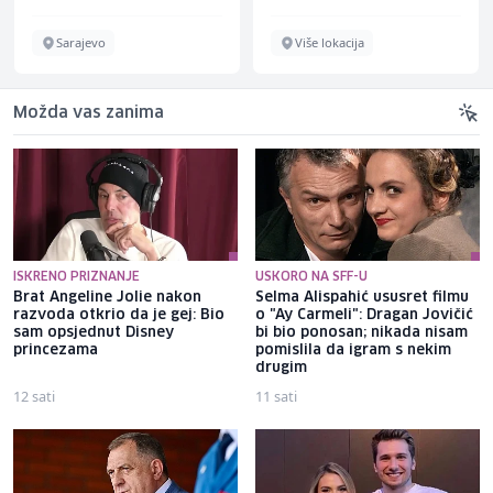
Sarajevo
Više lokacija
Možda vas zanima
ISKRENO PRIZNANJE
USKORO NA SFF-U
Brat Angeline Jolie nakon
Selma Alispahić ususret filmu
razvoda otkrio da je gej: Bio
o "Ay Carmeli": Dragan Jovičić
sam opsjednut Disney
bi bio ponosan; nikada nisam
princezama
pomislila da igram s nekim
drugim
12 sati
11 sati