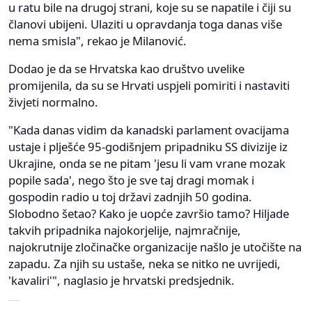
u ratu bile na drugoj strani, koje su se napatile i čiji su
članovi ubijeni. Ulaziti u opravdanja toga danas više
nema smisla", rekao je Milanović.
Dodao je da se Hrvatska kao društvo uvelike
promijenila, da su se Hrvati uspjeli pomiriti i nastaviti
živjeti normalno.
"Kada danas vidim da kanadski parlament ovacijama
ustaje i plješće 95-godišnjem pripadniku SS divizije iz
Ukrajine, onda se ne pitam 'jesu li vam vrane mozak
popile sada', nego što je sve taj dragi momak i
gospodin radio u toj državi zadnjih 50 godina.
Slobodno šetao? Kako je uopće završio tamo? Hiljade
takvih pripadnika najokorjelije, najmračnije,
najokrutnije zločinačke organizacije našlo je utočište na
zapadu. Za njih su ustaše, neka se nitko ne uvrijedi,
'kavaliri'", naglasio je hrvatski predsjednik.