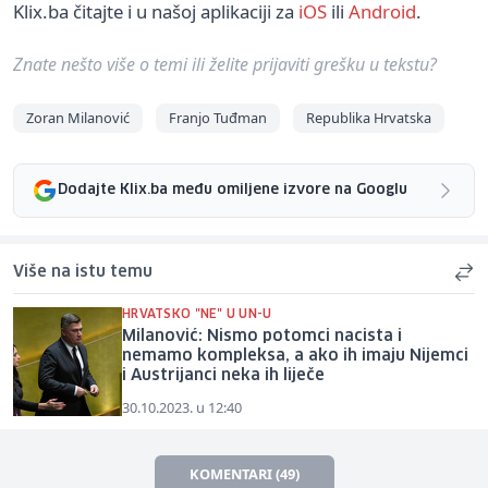
Klix.ba čitajte i u našoj aplikaciji za
iOS
ili
Android
.
Znate nešto više o temi ili želite prijaviti grešku u tekstu?
Zoran Milanović
Franjo Tuđman
Republika Hrvatska
Dodajte Klix.ba među omiljene izvore na Googlu
Više na istu temu
HRVATSKO "NE" U UN-U
Milanović: Nismo potomci nacista i
nemamo kompleksa, a ako ih imaju Nijemci
i Austrijanci neka ih liječe
30.10.2023. u 12:40
KOMENTARI (49)