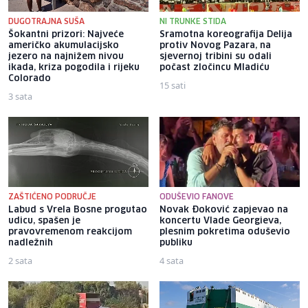
DUGOTRAJNA SUŠA
NI TRUNKE STIDA
Šokantni prizori: Najveće
Sramotna koreografija Delija
američko akumulacijsko
protiv Novog Pazara, na
jezero na najnižem nivou
sjevernoj tribini su odali
ikada, kriza pogodila i rijeku
počast zločincu Mladiću
Colorado
15 sati
3 sata
ZAŠTIĆENO PODRUČJE
ODUŠEVIO FANOVE
Labud s Vrela Bosne progutao
Novak Đoković zapjevao na
udicu, spašen je
koncertu Vlade Georgieva,
pravovremenom reakcijom
plesnim pokretima oduševio
nadležnih
publiku
2 sata
4 sata