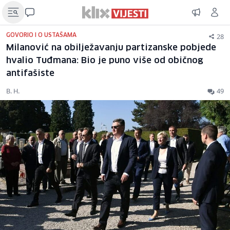
28
GOVORIO I O USTAŠAMA
Milanović na obilježavanju partizanske pobjede
hvalio Tuđmana: Bio je puno više od običnog
antifašiste
B. H.
49