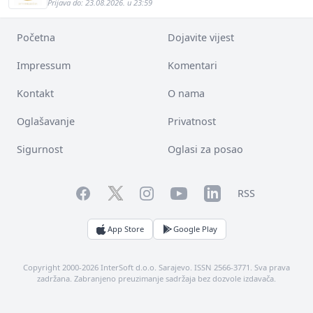
Prijava do: 23.08.2026. u 23:59
Početna
Dojavite vijest
Impressum
Komentari
Kontakt
O nama
Oglašavanje
Privatnost
Sigurnost
Oglasi za posao
Facebook
YouTube
LinkedIn
Twitter
Instagram
RSS
App Store
Google Play
Copyright 2000-2026 InterSoft d.o.o. Sarajevo. ISSN 2566-3771. Sva prava
zadržana. Zabranjeno preuzimanje sadržaja bez dozvole izdavača.