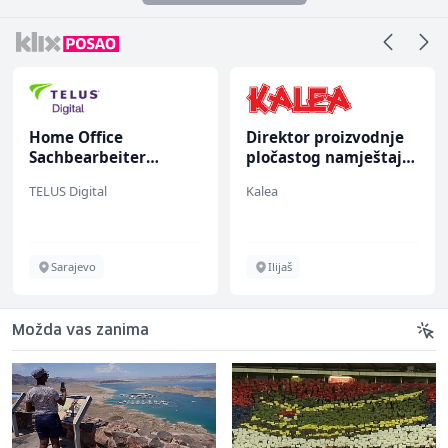
Home Office
Direktor proizvodnje
Sachbearbeiter
pločastog namještaja
(m/w/d) für einen
(m/ž)
TELUS Digital
Kalea
bekannten deutschen
Energieversorger
Sarajevo
Ilijaš
Možda vas zanima