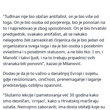
"Tuđman nije bio običan antifašist, on je bio više od
toga. On je bio osoba od povjerenja, bio je ponosan na
to i napredovao je zbog sposobnosti. On je bio hrvatski
predsjednik, svakako antifašist, ali se nekako
nelagodno želi zamaskirati činjenica da je bio jedan od
organizatora svega toga i da je bio osoba s posebnim
ovlastima i s posebnim statusom, a ne bilo tko. I on, i
Manolić i takvi ljudi, i na to trebaju pripadnici svih
stranaka biti ponosni", kazao je Milanović.
Dodao je da je to važno u današnjoj Evropi i svijetu,
gdje revizionizam, ciničnost, prenemaganje i laganje
predstavljaju ozbiljnu opasnost.
"Slušamo lekcije i pametovanja već 30 godina kako
smo desničari, 'crnjaci', kako u Hrvatskoj marširaju
ustaše. Nemojmo zaboraviti, ima dosta obitelji koje su