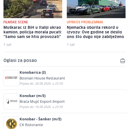
FILMSKE SCENE
UPRKOS PROBLEMIMA
Muškarac iz BiH u Italiji ukrao
Njemačka oborila rekord u
kamion, policija morala pucati:
izvozu: Ove godine se desilo
"Samo sam se htio provozati"
ono što dugo nije zabilježeno
1 sat
1 sat
Oglasi za posao
Konobarica (ž)
Bosnian House Restaurant
Prijava do: 20.08.2026. u 23:59
Konobar (m/ž)
Braća Mujić Export-Import
Prijava do: 16.08.2026. u 23:59
Konobar - Šanker (m/ž)
CK Ristorante