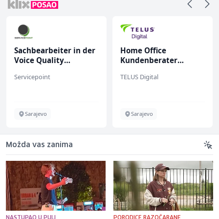
Sachbearbeiter in der
Home Office
Voice Quality
Kundenberater
Management (m/w)
(m/w/d) für ein
Servicepoint
TELUS Digital
renommiertes
Schuhunternehmen
Sarajevo
Sarajevo
Možda vas zanima
NASTUPAO U PULI
PORODICE RAZOČARANE