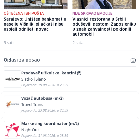
OŠTEĆENA I BH POŠTA
NIJE SKRIVAO EMOCIJE
Sarajevo: Uništen bankomat u
Vlasnici restorana u Srbiji
naselju Višnjik, pljačkaši nisu
oduševili gestom: Zaposleniku
uspjeli odnijeti novac
u znak zahvalnosti poklonili
automobil
5 sati
2 sata
Oglasi za posao
Prodavač u školskoj kantini (ž)
Slatko i Slano
Prijava do: 19.08.2026. u 23:59
Vozač autobusa (m/ž)
Travel-Trans
Prijava do: 23.08.2026. u 23:59
Marketing koordinator (m/ž)
NightOut
Prijava do: 31.08.2026. u 23:59