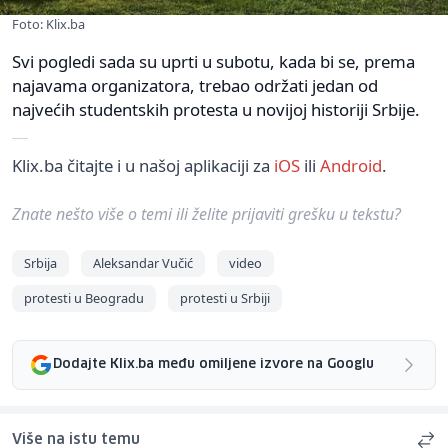
Foto: Klix.ba
Svi pogledi sada su uprti u subotu, kada bi se, prema
najavama organizatora, trebao održati jedan od
najvećih studentskih protesta u novijoj historiji Srbije.
Klix.ba čitajte i u našoj aplikaciji za
iOS
ili
Android
.
Znate nešto više o temi ili želite prijaviti grešku u tekstu?
Srbija
Aleksandar Vučić
video
protesti u Beogradu
protesti u Srbiji
Dodajte Klix.ba među omiljene izvore na Googlu
Više na istu temu