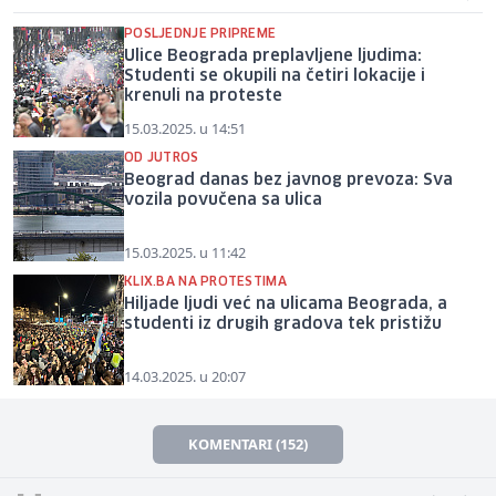
POSLJEDNJE PRIPREME
Ulice Beograda preplavljene ljudima:
Studenti se okupili na četiri lokacije i
krenuli na proteste
15.03.2025. u 14:51
OD JUTROS
Beograd danas bez javnog prevoza: Sva
vozila povučena sa ulica
15.03.2025. u 11:42
KLIX.BA NA PROTESTIMA
Hiljade ljudi već na ulicama Beograda, a
studenti iz drugih gradova tek pristižu
14.03.2025. u 20:07
KOMENTARI (152)