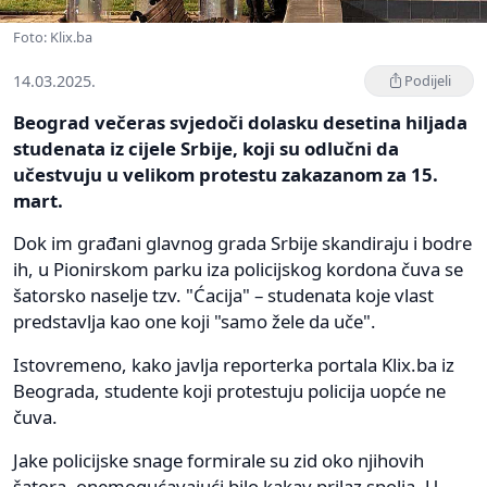
Foto: Klix.ba
14.03.2025.
Podijeli
Beograd večeras svjedoči dolasku desetina hiljada
studenata iz cijele Srbije, koji su odlučni da
učestvuju u velikom protestu zakazanom za 15.
mart.
Dok im građani glavnog grada Srbije skandiraju i bodre
ih, u Pionirskom parku iza policijskog kordona čuva se
šatorsko naselje tzv. "Ćacija" – studenata koje vlast
predstavlja kao one koji "samo žele da uče".
Istovremeno, kako javlja reporterka portala Klix.ba iz
Beograda, studente koji protestuju policija uopće ne
čuva.
Jake policijske snage formirale su zid oko njihovih
šatora, onemogućavajući bilo kakav prilaz spolja. U