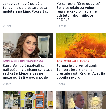
Jakov Jozinović poručio
Ko su ruske "Crne udovice":
fanovima da prestanu bacati
Žene se udaju za vojne
mobitele na binu: Pogazit ću ih
regrute kako bi naplatile
odštetu nakon njihove
pogibije
20 sati
23 min
BORILA SE S PREDRASUDAMA
TOPLOTNI VAL U EVROPI
Sanju Vejnović nazivali su
Evropa je u crvenoj zoni:
najljepšom glumicom svijeta, a
Temperatura zraka ne
sad kaže: Ljepota vas ne
prestaje rasti, čak je i Austrija
može održati u ovom poslu
oborila rekord
2 sata
2 sata