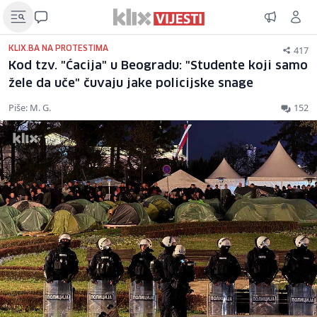
417
KLIX.BA NA PROTESTIMA
Kod tzv. "Ćacija" u Beogradu: "Studente koji samo
žele da uče" čuvaju jake policijske snage
Piše: M. G.
152