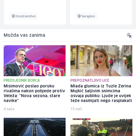
Inostranstvo
Sarajevo
Možda vas zanima
PREDSJEDNIK BORCA
PREPOZNATLJIVO LICE
Misimović poslao poruku
Mlada glumica iz Tuzle Zerina
rivalima nakon pobjede protiv
Mujkić šaljivim snimcima
Veleža: "Nova sezona, stare
osvaja publiku: Ljude je uvijek
navike"
teže nasmijati nego rasplakati
4 sata
15 sati