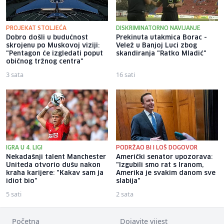
PROJEKAT STOLJEĆA
DISKRIMINATORNO NAVIJANJE
Dobro došli u budućnost
Prekinuta utakmica Borac -
skrojenu po Muskovoj viziji:
Velež u Banjoj Luci zbog
"Pentagon će izgledati poput
skandiranja "Ratko Mladić"
običnog tržnog centra"
3 sata
16 sati
IGRA U 4. LIGI
PODRŽAO BI I LOŠ DOGOVOR
Nekadašnji talent Manchester
Američki senator upozorava:
Uniteda otvorio dušu nakon
"Izgubili smo rat s Iranom,
kraha karijere: "Kakav sam ja
Amerika je svakim danom sve
idiot bio"
slabija"
5 sati
2 sata
Početna
Dojavite vijest