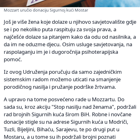
Mozzart uručio donaciju Sigurnoj kući Mostar
Još je više žena koje dolaze u njihovo savjetovalište gdje
se i po nekoliko puta raspituju za svoja prava, a
najčešće dolaze sa pitanjem kako da odu od nasilnika, a
da im ne oduzme djecu. Osim usluge savjetovanja, na
raspolaganju im je i dugoročnija psihoterapijska
pomoć.
Iz ovog Udruženja poručuju da samo zajedničkim
sistemskim radom možemo uticati na smanjenje
porodičnog nasilja i pružanje podrške žrtvama.
A upravo na tome posvećeno rade u Mozzartu. Do
sada su, kroz akciju "Stop nasilju nad ženama", podržali
rad brojnih Sigurnih kuća širom BiH. Robne i novčane
donacije stigle su na adrese Sigurnih kuća u Modriči,
Tuzli, Bijeljini, Bihaću, Sarajevu, te po drugi put u
Mostaru, a u tome su ih podržali brojni poznati