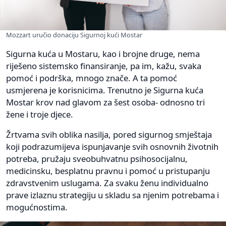
Mozzart uručio donaciju Sigurnoj kući Mostar
Sigurna kuća u Mostaru, kao i brojne druge, nema
riješeno sistemsko finansiranje, pa im, kažu, svaka
pomoć i podrška, mnogo znače. A ta pomoć
usmjerena je korisnicima. Trenutno je Sigurna kuća
Mostar krov nad glavom za šest osoba- odnosno tri
žene i troje djece.
Žrtvama svih oblika nasilja, pored sigurnog smještaja
koji podrazumijeva ispunjavanje svih osnovnih životnih
potreba, pružaju sveobuhvatnu psihosocijalnu,
medicinsku, besplatnu pravnu i pomoć u pristupanju
zdravstvenim uslugama. Za svaku ženu individualno
prave izlaznu strategiju u skladu sa njenim potrebama i
mogućnostima.