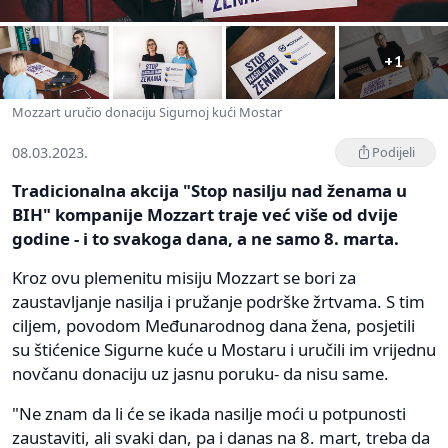
+1
Mozzart uručio donaciju Sigurnoj kući Mostar
08.03.2023.
Podijeli
Tradicionalna akcija "Stop nasilju nad ženama u
BIH" kompanije Mozzart traje već više od dvije
godine - i to svakoga dana, a ne samo 8. marta.
Kroz ovu plemenitu misiju Mozzart se bori za
zaustavljanje nasilja i pružanje podrške žrtvama. S tim
ciljem, povodom Međunarodnog dana žena, posjetili
su štićenice Sigurne kuće u Mostaru i uručili im vrijednu
novčanu donaciju uz jasnu poruku- da nisu same.
"Ne znam da li će se ikada nasilje moći u potpunosti
zaustaviti, ali svaki dan, pa i danas na 8. mart, treba da