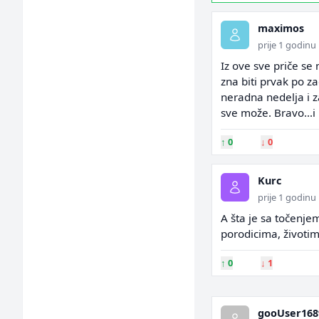
maximos
prije 1 godinu
Iz ove sve priče se 
zna biti prvak po z
neradna nedelja i z
sve može. Bravo...i
↑
0
↓
0
Kurc
prije 1 godinu
A šta je sa točenje
porodicima, životim
↑
0
↓
1
gooUser168