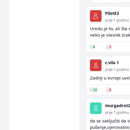
PilotE2
prije 1 godinu
Uredu je to, ali št
neko je vlasnik zrak
↑
4
↓
5
c.vila 1
prije 1 godinu
Zadnji u evropi uve
↑
12
↓
8
murgadrot
prije 1 godinu
da se zaključiti da s
pušenje,vjerovatno ć