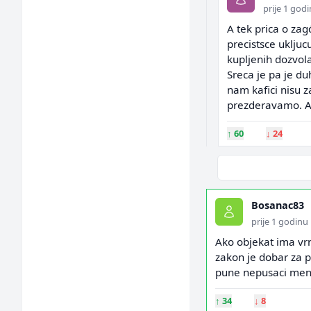
prije 1 god
A tek prica o zag
precistsce uklju
kupljenih dozvola
Sreca je pa je du
nam kafici nisu z
prezderavamo. A
↑
60
↓
24
Bosanac83
prije 1 godinu
Ako objekat ima vrn
zakon je dobar za p
pune nepusaci meni
↑
34
↓
8