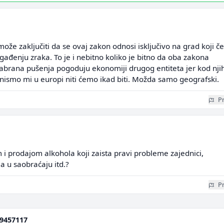
može zaključiti da se ovaj zakon odnosi isključivo na grad koji č
agađenju zraka. To je i nebitno koliko je bitno da oba zakona
abrana pušenja pogoduju ekonomiji drugog entiteta jer kod nji
 nismo mi u europi niti ćemo ikad biti. Možda samo geografski.
Pr
m i prodajom alkohola koji zaista pravi probleme zajednici,
a u saobraćaju itd.?
Pr
9457117