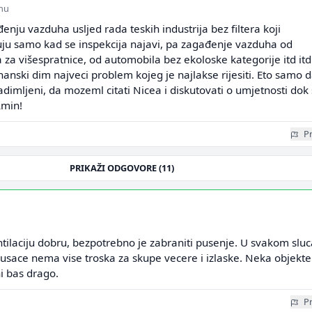
inu
đenju vazduha usljed rada teskih industrija bez filtera koji
cuju samo kad se inspekcija najavi, pa zagađenje vazduha od
 za višespratnice, od automobila bez ekoloske kategorije itd itd
hanski dim najveci problem kojeg je najlakse rijesiti. Eto samo 
adimljeni, da mozeml citati Nicea i diskutovati o umjetnosti dok
min!
Pr
PRIKAŽI ODGOVORE (11)
tilaciju dobru, bezpotrebno je zabraniti pusenje. U svakom sluc
usace nema vise troska za skupe vecere i izlaske. Neka objekte
 bas drago.
Pr