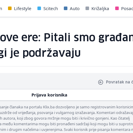
n
Lifestyle
Scitech
Auto
Križaljka
Posa
nove ere: Pitali smo građa
gi je podržavaju
Povratak na 
Prijava korisnika
nje članaka na portalu Klix.ba dozvoljeno je samo registrovanim korisnici
uzdrže od vrijeđanja, psovanja i vulgarnog izražavanja. Komentari odražava
ih autora, koji zbog govora mržnje mogu biti i krivično gonjeni. Kao čitatelj
 među komentarima mogu biti pronađeni sadržaji koji mogu biti u suprotn
nim i drugim načelima i uvjerenjima. Svaki korisnik prije pisanja komentara