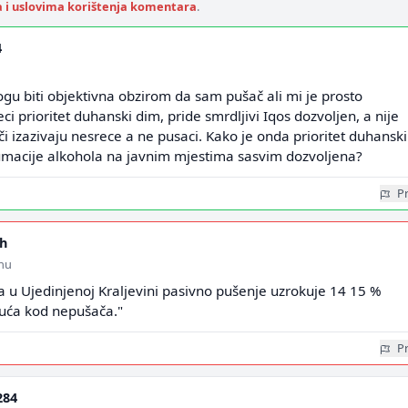
a i uslovima korištenja komentara
.
4
u biti objektivna obzirom da sam pušač ali mi je prosto
ci prioritet duhanski dim, pride smrdljivi Iqos dozvoljen, a nije
či izazivaju nesrece a ne pusaci. Kako je onda prioritet duhanski
macije alkohola na javnim mjestima sasvim dozvoljena?
Pr
ch
inu
a u Ujedinjenoj Kraljevini pasivno pušenje uzrokuje 14 15 %
luća kod nepušača."
Pr
284