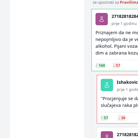
se upoznati sa
Pravilim
2718281828
prije 1 godinu
Priznajem da ne mog
nepojmljivo da je ve
alkohol. Pijani voza
dim a zabrana kozu
↑
160
↓
57
Ishakovi
prije 1 god
"Procjenjuje se d
slučajeva raka p
↑
57
↓
36
27182818