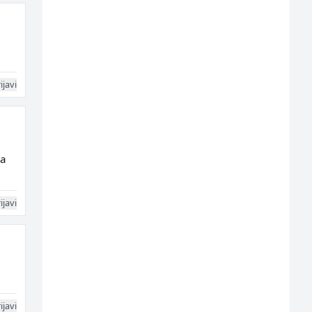
ijavi
da
ijavi
ijavi