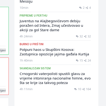
Messiju
10min
2
4
PRIPREME U PERTHU
Juventus na Alajbegovićevom debiju
poražen od Intera, Zmaj učestvovao u
akciji za gol Stare dame
4h 24min
32
32
BURNO U PRIŠTINI
Potpuni haos u Skupštini Kosova:
ijavi
Zastupnica opozicije jajima gađala Kurtija
1h 40min
15
24
SKANDALOZAN SISTEM
Crnogorski vaterpolisti spustili glavu za
vrijeme intoniranja nacionalne himne, evo
šta se krije iza takvog poteza
4h 11min
10
164
ijavi