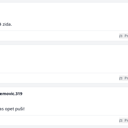
 zida.
Pr
Pr
emovic.319
as opet puši!
Pr