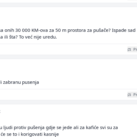
a sa onih 30 000 KM-ova za 50 m prostora za pušače? Ispade sad
a ili šta? To već nije uredu.
Pr
li zabranu pusenja
Pr
2
u ljudi protiv pušenja gdje se jede ali za kafiće svi su za
e se to i korigovati kasnije