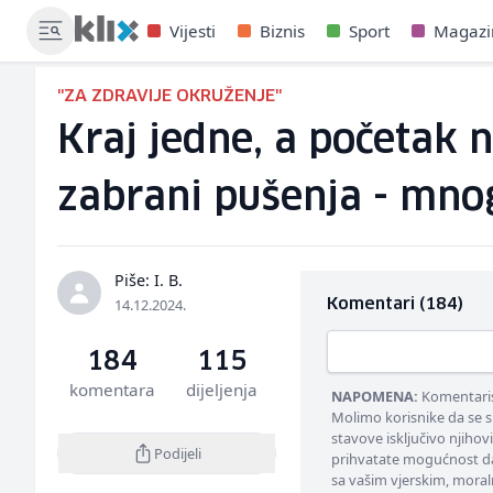
Vijesti
Biznis
Sport
Magazi
"ZA ZDRAVIJE OKRUŽENJE"
Kraj jedne, a početak 
zabrani pušenja - mno
Piše: I. B.
14.12.2024.
Komentari (184)
184
115
komentara
dijeljenja
NAPOMENA:
Komentarisa
Molimo korisnike da se s
stavove isključivo njihov
Podijeli
prihvatate mogućnost da
sa vašim vjerskim, moral