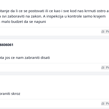
tanje da li ce se postovati ili ce kao i sve kod nas krrnuti ostro a
a svi zaboraviti na zakon. A inspekcija u kontrole samo krajem
 malo budzet da se napuni
Pr
6606061
ota jos ce nam zabraniti disati
Pr
raniti skroz
Pr