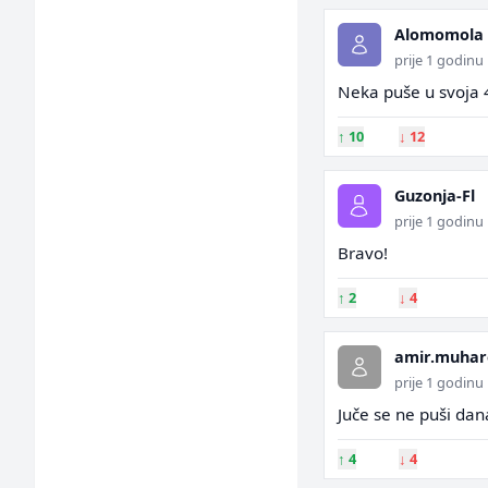
Alomomola
prije 1 godinu
Neka puše u svoja 4
↑
10
↓
12
Guzonja-Fl
prije 1 godinu
Bravo!
↑
2
↓
4
amir.muhar
prije 1 godinu
Juče se ne puši dan
↑
4
↓
4