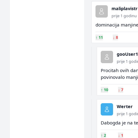
maliplavist
prije 1 godinu
dominacija manjine
↑
11
↓
8
gooUser1
prije 1 god
Procitah ovih da
povinovalo manji
↑
10
↓
7
Werter
prije 1 god
Dabogda je na te
↑
2
↓
1