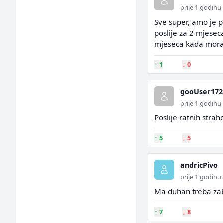
prije 1 godinu
Sve super, amo je pi
poslije za 2 mjesec
mjeseca kada mora
↑
1
↓
0
gooUser172
prije 1 godinu
Poslije ratnih strah
↑
5
↓
5
andricPivo
prije 1 godinu
Ma duhan treba zab
↑
7
↓
8