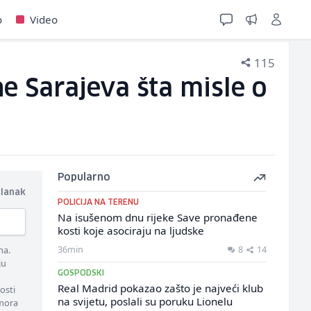
o
Video
115
ne Sarajeva šta misle o
Popularno
članak
POLICIJA NA TERENU
Na isušenom dnu rijeke Save pronađene
kosti koje asociraju na ljudske
36min
8
14
ma.
ju
GOSPODSKI
Real Madrid pokazao zašto je najveći klub
osti
na svijetu, poslali su poruku Lionelu
 mora