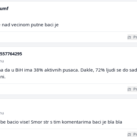
rumf
 nad vecinom putne baci je
Pr
557764295
inu
na da u BiH ima 38% aktivnih pusaca. Dakle, 72% ljudi se do sa
ni.
Pr
inu
be bacio vise! Smor str s tim komentarima baci je bla bla
Pr