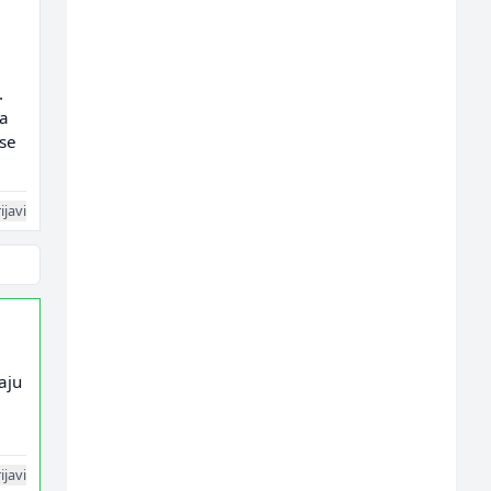
.
da
 se
ijavi
aju
ijavi