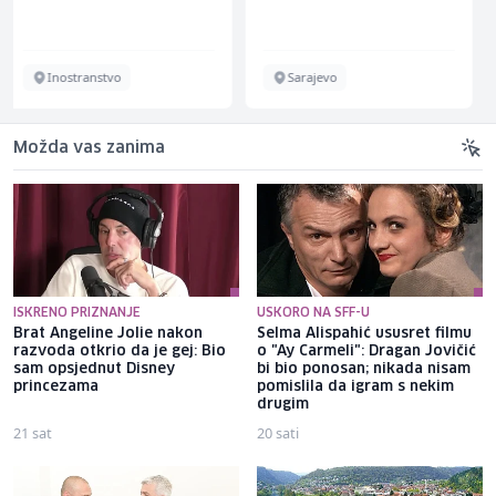
Sarajevo
Više lokacija
Možda vas zanima
ISKRENO PRIZNANJE
USKORO NA SFF-U
Brat Angeline Jolie nakon
Selma Alispahić ususret filmu
razvoda otkrio da je gej: Bio
o "Ay Carmeli": Dragan Jovičić
sam opsjednut Disney
bi bio ponosan; nikada nisam
princezama
pomislila da igram s nekim
drugim
21 sat
20 sati