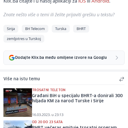
Klix.ba čitajte i u našoj aplikaciji za
iOS
ili
Android
.
Znate nešto više o temi ili želite prijaviti grešku u tekstu?
Sirija
BH Telecom
Turska
BHRT
zemljotres u Turskoj
Dodajte Klix.ba među omiljene izvore na Googlu
Više na istu temu
TROSATNI TELETON
Građani BiH u specijalu BHRT-a donirali 300
hiljada KM za narod Turske i Sirije
16.03.2023. u 23:13
OD 20 DO 23 SATA