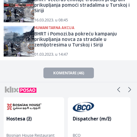
BHRT večeras emituje trosatni program
prikupljanja pomoći stradalima u Turskoj i
Siriji
16.03.2023. u 08:45
HUMANITARNA AKCIJA
BHRT i Pomozi.ba pokreću kampanju
prikupljanja novca za stradale u
zemljotresima u Turskoj i Siriji
01.03.2023. u 14:47
KOMENTARI (46)
Dispatcher (m/ž)
Prodavač u školskoj
kantini (ž)
BCO
Slatko i Slano