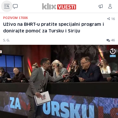
16
POZIVOM 17006
Uživo na BHRT-u pratite specijalni program i
donirajte pomoć za Tursku i Siriju
S. G.
46