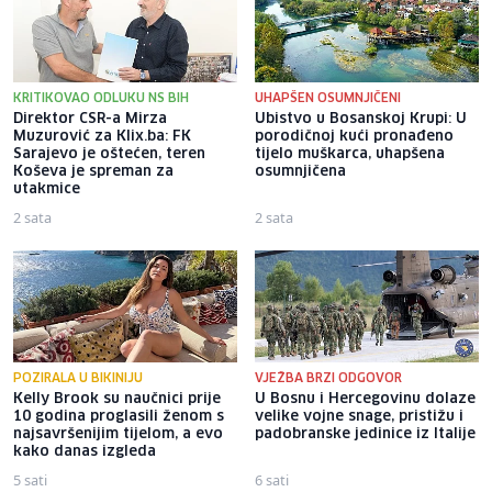
KRITIKOVAO ODLUKU NS BIH
UHAPŠEN OSUMNJIČENI
Direktor CSR-a Mirza
Ubistvo u Bosanskoj Krupi: U
Muzurović za Klix.ba: FK
porodičnoj kući pronađeno
Sarajevo je oštećen, teren
tijelo muškarca, uhapšena
Koševa je spreman za
osumnjičena
utakmice
2 sata
2 sata
POZIRALA U BIKINIJU
VJEŽBA BRZI ODGOVOR
Kelly Brook su naučnici prije
U Bosnu i Hercegovinu dolaze
10 godina proglasili ženom s
velike vojne snage, pristižu i
najsavršenijim tijelom, a evo
padobranske jedinice iz Italije
kako danas izgleda
5 sati
6 sati