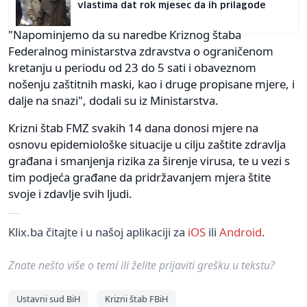
vlastima dat rok mjesec da ih prilagode
"Napominjemo da su naredbe Kriznog štaba
Federalnog ministarstva zdravstva o ograničenom
kretanju u periodu od 23 do 5 sati i obaveznom
nošenju zaštitnih maski, kao i druge propisane mjere, i
dalje na snazi", dodali su iz Ministarstva.
Krizni štab FMZ svakih 14 dana donosi mjere na
osnovu epidemiološke situacije u cilju zaštite zdravlja
građana i smanjenja rizika za širenje virusa, te u vezi s
tim podjeća građane da pridržavanjem mjera štite
svoje i zdavlje svih ljudi.
Klix.ba čitajte i u našoj aplikaciji za
iOS
ili
Android
.
Znate nešto više o temi ili želite prijaviti grešku u tekstu?
Ustavni sud BiH
Krizni štab FBiH