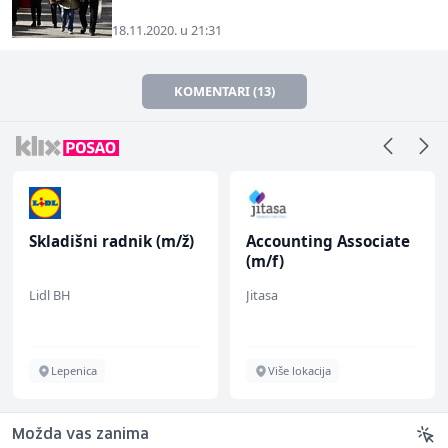
18.11.2020. u 21:31
KOMENTARI (13)
Skladišni radnik (m/ž)
Accounting Associate
(m/f)
Lidl BH
Jitasa
Lepenica
Više lokacija
Možda vas zanima