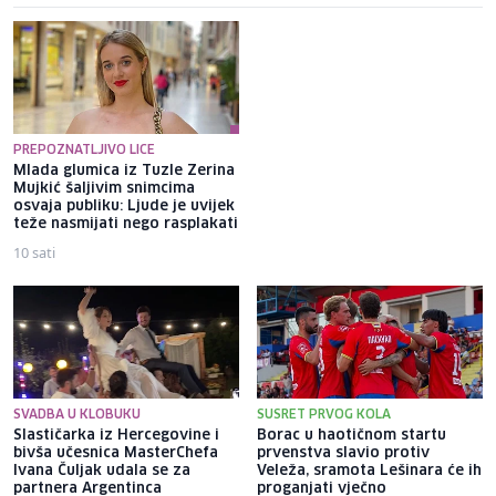
PREPOZNATLJIVO LICE
Mlada glumica iz Tuzle Zerina
Na dnu Dunava u Budimpešti
Mujkić šaljivim snimcima
pronađeni posmrtni ostaci
osvaja publiku: Ljude je uvijek
njemačkih vojnika i motocikl
teže nasmijati nego rasplakati
iz Drugog svjetskog rata
10 sati
18 sati
SVADBA U KLOBUKU
SUSRET PRVOG KOLA
Slastičarka iz Hercegovine i
Borac u haotičnom startu
bivša učesnica MasterChefa
prvenstva slavio protiv
Ivana Čuljak udala se za
Veleža, sramota Lešinara će ih
partnera Argentinca
proganjati vječno