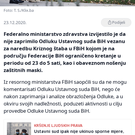
Foto: T. S./Klix.ba
23.12.2020.
Podijeli
Federalno ministarstvo zdravstva izvijestilo je da
nije zaprimilo Odluku Ustavnog suda BiH vezanu
za naredbu Kriznog štaba u FBiH kojom je na
području Federacije BiH ograničeno kretanje u
periodu od 23 do 5 sati, kao i obaveznom nošenju
zaštitnih maski.
Iz resornog ministarstva FBiH saopćili su da ne mogu
komentarisati Odluku Ustavnog suda BiH, nego će
nakon zaprimanja i analize obrazloženja Odluke, a u
okviru svojih nadležnosti, poduzeti aktivnosti u cilju
provedbe Odluke Ustavnog suda BiH.
KRŠENJE LJUDSKIH PRAVA
Ustavni sud ipak nije ukinuo sporne mjere,