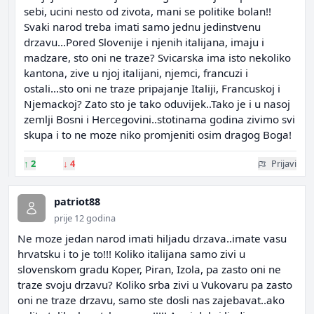
sebi, ucini nesto od zivota, mani se politike bolan!!
Svaki narod treba imati samo jednu jedinstvenu
drzavu...Pored Slovenije i njenih italijana, imaju i
madzare, sto oni ne traze? Svicarska ima isto nekoliko
kantona, zive u njoj italijani, njemci, francuzi i
ostali...sto oni ne traze pripajanje Italiji, Francuskoj i
Njemackoj? Zato sto je tako oduvijek..Tako je i u nasoj
zemlji Bosni i Hercegovini..stotinama godina zivimo svi
skupa i to ne moze niko promjeniti osim dragog Boga!
↑
2
↓
4
Prijavi
patriot88
prije 12 godina
Ne moze jedan narod imati hiljadu drzava..imate vasu
hrvatsku i to je to!!! Koliko italijana samo zivi u
slovenskom gradu Koper, Piran, Izola, pa zasto oni ne
traze svoju drzavu? Koliko srba zivi u Vukovaru pa zasto
oni ne traze drzavu, samo ste dosli nas zajebavat..ako