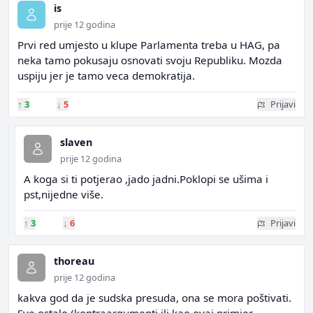
is
prije 12 godina
Prvi red umjesto u klupe Parlamenta treba u HAG, pa
neka tamo pokusaju osnovati svoju Republiku. Mozda
uspiju jer je tamo veca demokratija.
↑
3
↓
5
Prijavi
slaven
prije 12 godina
A koga si ti potjerao ,jado jadni.Poklopi se ušima i
pst,nijedne više.
↑
3
↓
6
Prijavi
thoreau
prije 12 godina
kakva god da je sudska presuda, ona se mora poštivati.