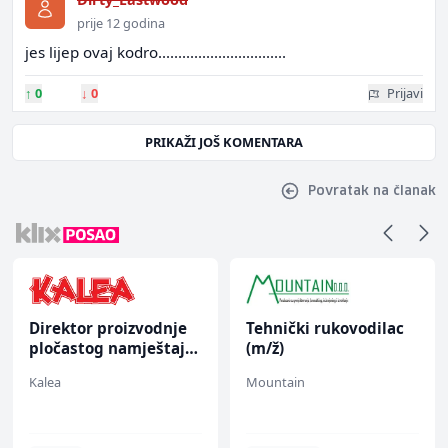
prije 12 godina
jes lijep ovaj kodro................................
↑
0
↓
0
Prijavi
PRIKAŽI JOŠ KOMENTARA
Povratak na članak
Direktor proizvodnje
Tehnički rukovodilac
pločastog namještaja
(m/ž)
(m/ž)
Kalea
Mountain