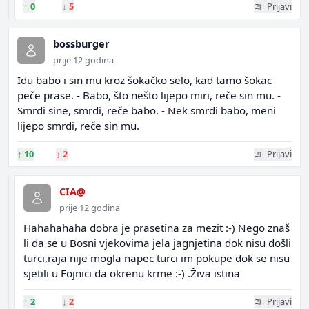
↑
0
↓
5
Prijavi
bossburger
prije 12 godina
Idu babo i sin mu kroz šokačko selo, kad tamo šokac
peče prase. - Babo, što nešto lijepo miri, reče sin mu. -
Smrdi sine, smrdi, reče babo. - Nek smrdi babo, meni
lijepo smrdi, reče sin mu.
↑
10
↓
2
Prijavi
CIA@
prije 12 godina
Hahahahaha dobra je prasetina za mezit :-) Nego znaš
li da se u Bosni vjekovima jela jagnjetina dok nisu došli
turci,raja nije mogla napec turci im pokupe dok se nisu
sjetili u Fojnici da okrenu krme :-) .Živa istina
↑
2
↓
2
Prijavi