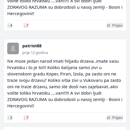
volite toliko hrvatsku ....van!!!!! A svi dobri ljudi
ZDRAVOG RAZUMA su dobrodosli u nasoj zemlji - Bosni i
Hercegovini!!
↑
4
↓
7
Prijavi
patriot88
prije 12 godina
Ne moze jedan narod imati hiljadu drzava..imate vasu
hrvatsku i to je to!!! Koliko italijana samo zivi u
slovenskom gradu Koper, Piran, Izola, pa zasto oni ne
traze svoju drzavu? Koliko srba zivi u Vukovaru pa zasto
oni ne traze drzavu, samo ste dosli nas zajebavat..ako
volite toliko hrvatsku ....van!!!!! A svi dobri ljudi
ZDRAVOG RAZUMA su dobrodosli u nasoj zemlji - Bosni i
Hercegovini!!
↑
2
↓
7
Prijavi