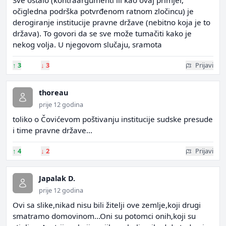
Sve ostalo (kontraargumenti ili kao ovaj primjer,
očigledna podrška potvrđenom ratnom zločincu) je
derogiranje institucije pravne države (nebitno koja je to
država). To govori da se sve može tumačiti kako je
nekog volja. U njegovom slučaju, sramota
↑
3
↓
3
Prijavi
thoreau
prije 12 godina
toliko o Čovićevom poštivanju institucije sudske presude
i time pravne države...
↑
4
↓
2
Prijavi
Japalak D.
prije 12 godina
Ovi sa slike,nikad nisu bili žitelji ove zemlje,koji drugi
smatramo domovinom...Oni su potomci onih,koji su