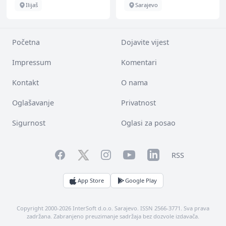
Ilijaš
Sarajevo
Početna
Dojavite vijest
Impressum
Komentari
Kontakt
O nama
Oglašavanje
Privatnost
Sigurnost
Oglasi za posao
Facebook
YouTube
LinkedIn
Twitter
Instagram
RSS
App Store
Google Play
Copyright 2000-2026 InterSoft d.o.o. Sarajevo. ISSN 2566-3771. Sva prava
zadržana. Zabranjeno preuzimanje sadržaja bez dozvole izdavača.