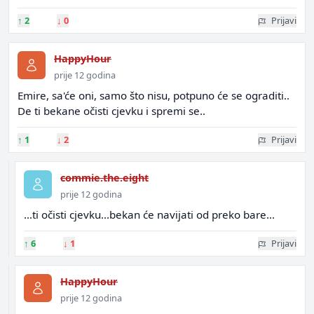
↑
2
↓
0
Prijavi
HappyHour
prije 12 godina
Emire, sa'će oni, samo što nisu, potpuno će se ograditi..
De ti bekane očisti cjevku i spremi se..
↑
1
↓
2
Prijavi
commie.the.eight
prije 12 godina
...ti očisti cjevku...bekan će navijati od preko bare...
↑
6
↓
1
Prijavi
HappyHour
prije 12 godina