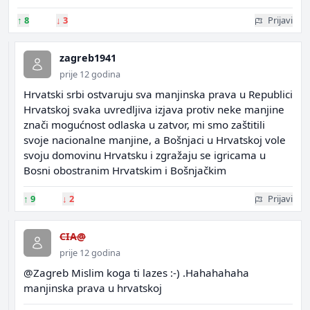
↑
8
↓
3
Prijavi
zagreb1941
prije 12 godina
Hrvatski srbi ostvaruju sva manjinska prava u Republici
Hrvatskoj svaka uvredljiva izjava protiv neke manjine
znači mogućnost odlaska u zatvor, mi smo zaštitili
svoje nacionalne manjine, a Bošnjaci u Hrvatskoj vole
svoju domovinu Hrvatsku i zgražaju se igricama u
Bosni obostranim Hrvatskim i Bošnjačkim
↑
9
↓
2
Prijavi
CIA@
prije 12 godina
@Zagreb Mislim koga ti lazes :-) .Hahahahaha
manjinska prava u hrvatskoj