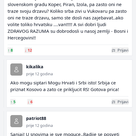
slovenskom gradu Koper, Piran, Izola, pa zasto oni ne
traze svoju drzavu? Koliko srba zivi u Vukovaru pa zasto
oni ne traze drzavu, samo ste dosli nas zajebavat..ako
volite toliko hrvatsku ....van!!!!! A svi dobri ljudi
ZDRAVOG RAZUMA su dobrodosli u nasoj zemlji - Bosni i
Hercegovini!!
↑
8
↓
12
Prijavi
kikalika
prije 12 godina
Ako mogu siptari Mogu Hrvati i Srbi isto! Srbija ce
priznat Kosovo a zato ce prikljucit RS! Gotova prica!
↑
5
↓
6
Prijavi
patriot88
prije 12 godina
Sanjaj! U snovima je sve moguce..Radije se posveti