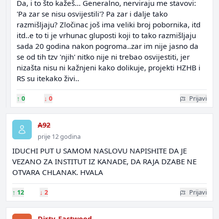
Da, i to što kažeš... Generalno, nerviraju me stavovi:
'Pa zar se nisu osvijestili'? Pa zar i dalje tako
razmišljaju? Zločinac još ima veliki broj pobornika, itd
itd..e to ti je vrhunac gluposti koji to tako razmišljaju
sada 20 godina nakon pogroma..zar im nije jasno da
se od tih tzv 'njih' nitko nije ni trebao osvijestiti, jer
nizašta nisu ni kažnjeni kako dolikuje, projekti HZHB i
RS su itekako živi..
↑
0
↓
0
Prijavi
A92
prije 12 godina
IDUCHI PUT U SAMOM NASLOVU NAPISHITE DA JE
VEZANO ZA INSTITUT IZ KANADE, DA RAJA DZABE NE
OTVARA CHLANAK. HVALA
↑
12
↓
2
Prijavi
Dirty_Eastwood