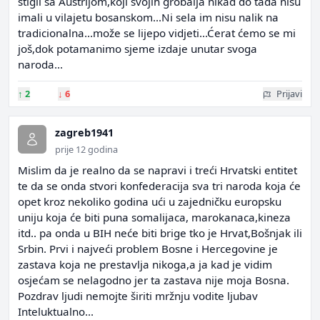
stigli sa Austrijom,koji svojih grobalja nikad do tada nisu
imali u vilajetu bosanskom...Ni sela im nisu nalik na
tradicionalna...može se lijepo vidjeti...Ćerat ćemo se mi
još,dok potamanimo sjeme izdaje unutar svoga
naroda...
↑
2
↓
6
Prijavi
zagreb1941
prije 12 godina
Mislim da je realno da se napravi i treći Hrvatski entitet
te da se onda stvori konfederacija sva tri naroda koja će
opet kroz nekoliko godina ući u zajedničku europsku
uniju koja će biti puna somalijaca, marokanaca,kineza
itd.. pa onda u BIH neće biti brige tko je Hrvat,Bošnjak ili
Srbin. Prvi i najveći problem Bosne i Hercegovine je
zastava koja ne prestavlja nikoga,a ja kad je vidim
osjećam se nelagodno jer ta zastava nije moja Bosna.
Pozdrav ljudi nemojte širiti mržnju vodite ljubav
Inteluktualno...