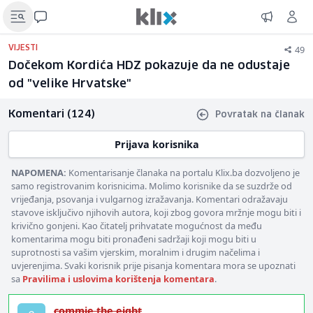
49
VIJESTI
Dočekom Kordića HDZ pokazuje da ne odustaje
od "velike Hrvatske"
Komentari (124)
Povratak na članak
Prijava korisnika
NAPOMENA:
Komentarisanje članaka na portalu Klix.ba dozvoljeno je
samo registrovanim korisnicima. Molimo korisnike da se suzdrže od
vrijeđanja, psovanja i vulgarnog izražavanja. Komentari odražavaju
stavove isključivo njihovih autora, koji zbog govora mržnje mogu biti i
krivično gonjeni. Kao čitatelj prihvatate mogućnost da među
komentarima mogu biti pronađeni sadržaji koji mogu biti u
suprotnosti sa vašim vjerskim, moralnim i drugim načelima i
uvjerenjima. Svaki korisnik prije pisanja komentara mora se upoznati
sa
Pravilima i uslovima korištenja komentara
.
commie.the.eight