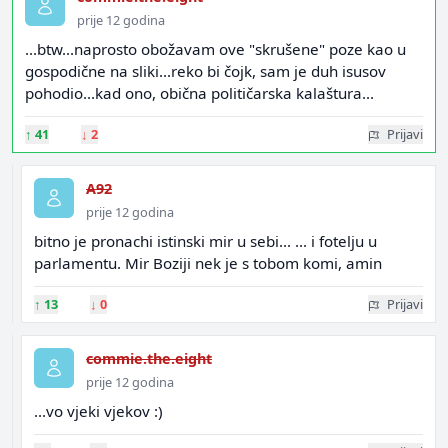
prije 12 godina
...btw...naprosto obožavam ove "skrušene" poze kao u
gospodične na sliki...reko bi čojk, sam je duh isusov
pohodio...kad ono, obična političarska kalaštura...
↑
41
↓
2
Prijavi
A92
prije 12 godina
bitno je pronachi istinski mir u sebi... ... i fotelju u
parlamentu. Mir Boziji nek je s tobom komi, amin
↑
13
↓
0
Prijavi
commie.the.eight
prije 12 godina
...vo vjeki vjekov :)