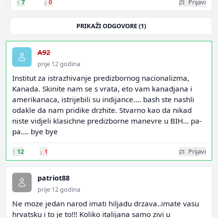
↑
7
↓
0
Prijavi
PRIKAŽI ODGOVORE (1)
A92
prije 12 godina
Institut za istrazhivanje predizbornog nacionalizma,
Kanada. Skinite nam se s vrata, eto vam kanadjana i
amerikanaca, istrijebili su indijance.... bash ste nashli
odakle da nam pridike drzhite. Stvarno kao da nikad
niste vidjeli klasichne predizborne manevre u BIH... pa-
pa.... bye bye
↑
12
↓
1
Prijavi
patriot88
prije 12 godina
Ne moze jedan narod imati hiljadu drzava..imate vasu
hrvatsku i to je to!!! Koliko italijana samo zivi u