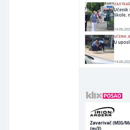
ZASTRAŠ
Učenik 
škole, 
14.06.202
UČENIK 
U uposl
14.06.202
Poslovođa prodavnice
Zavarivač (MIG/M
(m/ž)
(m/ž)