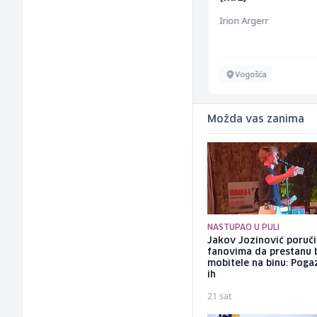
Amko komerc
Irion Argerr
Sarajevo
Vogošća
Možda vas zanima
NASTUPAO U PULI
Jakov Jozinović poruč
fanovima da prestanu 
mobitele na binu: Pogaz
ih
21 sat