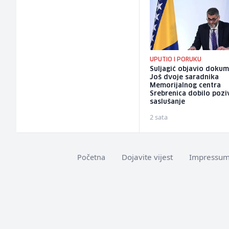
UPUTIO I PORUKU
Suljagić objavio dokum
Još dvoje saradnika
Memorijalnog centra
Srebrenica dobilo pozi
saslušanje
2 sata
Dojavite vijest
Impressu
Početna