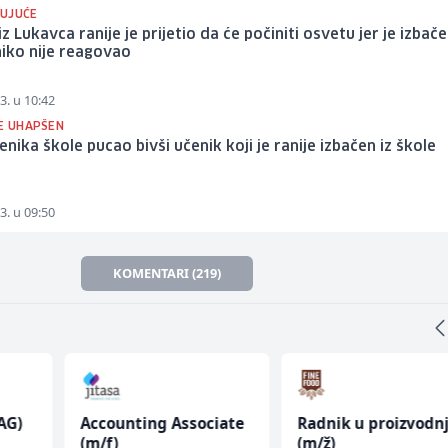
UJUĆE
iz Lukavca ranije je prijetio da će počiniti osvetu jer je izbače
niko nije reagovao
3. u 10:42
JE UHAPŠEN
enika škole pucao bivši učenik koji je ranije izbačen iz škole
3. u 09:50
KOMENTARI (219)
AG)
Accounting Associate
Radnik u proizvodnj
(m/f)
(m/ž)