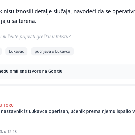
jek nisu iznosili detalje slučaja, navodeći da se operativ
jaju sa terena.
ili želite prijaviti grešku u tekstu?
Lukavac
pucnjava u Lukavcu
među omiljene izvore na Googlu
 U TOKU
 nastavnik iz Lukavca operisan, učenik prema njemu ispalio v
3. u 12:48