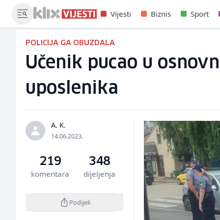
Vijesti
Biznis
Sport
POLICIJA GA OBUZDALA
Učenik pucao u osnovno
uposlenika
A. K.
14.06.2023.
219
348
komentara
dijeljenja
Podijeli