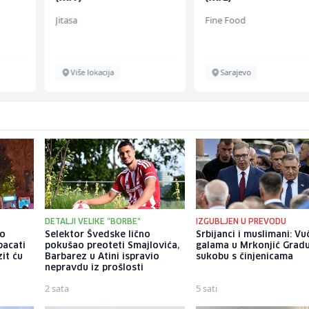
Jitasa
Fine Food
Više lokacija
Sarajevo
DETALJI VELIKE "BORBE"
IZGUBLJEN U PREVODU
io
Selektor Švedske lično
Srbijanci i muslimani: Vu
bacati
pokušao preoteti Smajlovića,
galama u Mrkonjić Grad
it ću
Barbarez u Atini ispravio
sukobu s činjenicama
nepravdu iz prošlosti
2 sata
5 sati