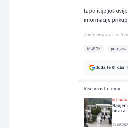
Iz policije još uvi
informacije prikupl
Znate nešto više o temi 
MUP TK
pucnjava
Dodajte Klix.ba 
Više na istu temu
ISTRAGA
Ranjeni
hitaca
14.06.202