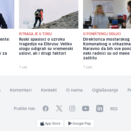
ISTRAGA JE U TOKU
O PONIŠTENOJ ODLUCI
ente:
Ruski spasioci o uzroku
Direktorica mostarskog
tragedije na Elbrusu: Veliku
Komunalnog o otkazima
ulogu odigrali su vremenski
Naravno da bih sve pono
v za
uslovi, ali i drugi faktori
neki radnici su od mene 
zaštitu
1 sat
7 sati
m
Komentari
Kontakt
O nama
Oglašavanje
P
Facebook
YouTube
LinkedIn
Twitter
Instagram
RSS
Pratite nas
App Store
Google Play