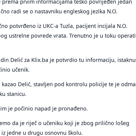
je prema prvim informacijama teško povrijeđen jedan
čno radi se o nastavniku engleskog jezika N.O.
no potvrđeno iz UKC-a Tuzla, pacijent incijala N.O.
zbog ustrelne povrede vrata. Trenutno je u toku operati
in Delić za Klix.ba je potvrdio tu informaciju, istaknu
inio učenik.
 kazao Delić, stavljen pod kontrolu policije te je odm
ku stanicu.
jim je počinio napad je pronađeno.
mo da je riječ o učeniku koji je zbog prilično lošeg
 iz jedne u drugu osnovnu školu.