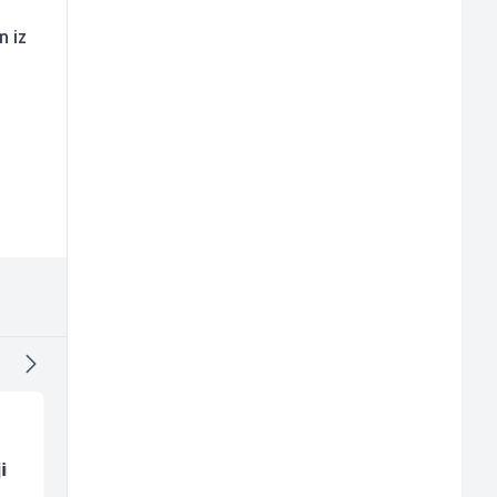
n iz
i
Multimedijalni
Prodavač u školskoj
marketing kreator (m/
kantini (ž)