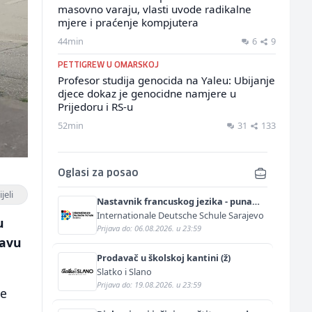
masovno varaju, vlasti uvode radikalne
mjere i praćenje kompjutera
44min
6
9
PETTIGREW U OMARSKOJ
Profesor studija genocida na Yaleu: Ubijanje
djece dokaz je genocidne namjere u
Prijedoru i RS-u
52min
31
133
Oglasi za posao
jeli
Nastavnik francuskog jezika - puna
nastavna norma (m/ž)
Internationale Deutsche Schule Sarajevo
u
Prijava do: 06.08.2026. u 23:59
javu
Prodavač u školskoj kantini (ž)
Slatko i Slano
Prijava do: 19.08.2026. u 23:59
se