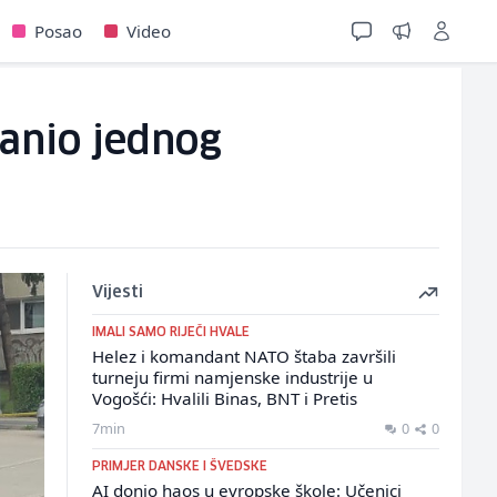
Posao
Video
ranio jednog
Vijesti
IMALI SAMO RIJEČI HVALE
Helez i komandant NATO štaba završili
turneju firmi namjenske industrije u
Vogošći: Hvalili Binas, BNT i Pretis
7min
0
0
PRIMJER DANSKE I ŠVEDSKE
AI donio haos u evropske škole: Učenici