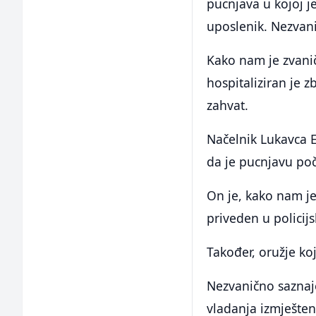
pucnjava u kojoj 
uposlenik. Nezvani
Kako nam je zvanič
hospitaliziran je 
zahvat.
Načelnik Lukavca Ed
da je pucnjavu poč
On je, kako nam je
priveden u policijs
Također, oružje ko
Nezvanično saznaje
vladanja izmješten