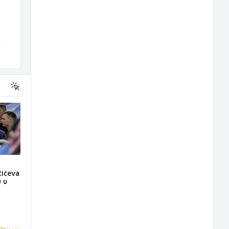
ž)
Kalea
Slatko i Slano
Ilijaš
Više lokacija
čićeva
u u