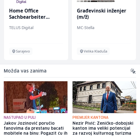
Home Office
Građevinski inženjer
Sachbearbeiter
(m/ž)
(m/w/d) für einen
TELUS Digital
MC-Stella
bekannten deutschen
Energieversorger
Sarajevo
Velika Kladuša
Možda vas zanima
NASTUPAO U PULI
PREMIJER KANTONA
Jakov Jozinović poručio
Nezir Pivić: Zeničko-dobojski
fanovima da prestanu bacati
kanton ima veliki potencijal
mobitele na binu: Pogazit ću ih
za razvoj kulturnog turizma