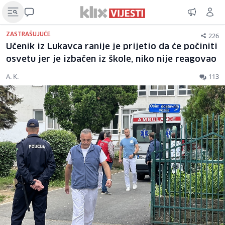
226
ZASTRAŠUJUĆE
Učenik iz Lukavca ranije je prijetio da će počiniti
osvetu jer je izbačen iz škole, niko nije reagovao
A. K.
113