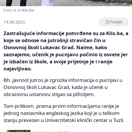
Foto: A. K./Klix.ba
14.06.2023.
Podijeli
Zastrašujuće informacije potvrđene su za Klix.ba, a
koje se odnose na jutrošnji stravičan čin u
Osnovnoj školi Lukavac Grad. Naime, kako
saznajemo, učenik je pucnjavu počinio iz osvete jer
je izbačen iz škole, a svoje prijetnje je i ranije
najavljivao.
Bh. javnost jutros je zgrozila informacija o pucnjavi u
Osnovnoj školi Lukavac Grad, kada je učenik u
obrazovnu ustanovu stigao sa pištoljem.
Tom prilikom, prema prvim informacijama ranije je
jednog nastavnika engleskog jezika koji je u teškom
stanju prevezen u Univerzitetski klinički centar u Tuzli.