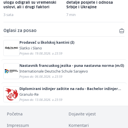
ulogu odigrali su vremenski
detalje posjete i odnosa
uslovi, ali i drugi faktori
Srbije i Ukrajine
3 sata
7 min
Oglasi za posao
Prodavač u školskoj kantini (ž)
Slatko i Slano
Prijava do: 19.08.2026. u 23:59
Nastavnik francuskog jezika - puna nastavna norma (m/ž)
Internationale Deutsche Schule Sarajevo
Prijava do: 06.08.2026. u 23:59
Diplomirani inžinjer zaštite na radu - Bachelor inžinjer
sigurnosti i pomoći (m/ž)
Granulo-Re
Prijava do: 13.08.2026. u 23:59
Početna
Dojavite vijest
Impressum
Komentari