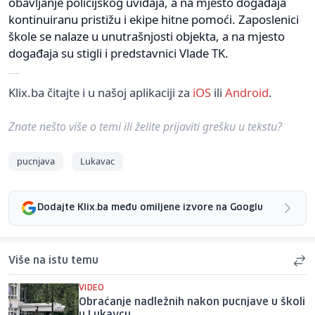
obavljanje policijskog uviđaja, a na mjesto događaja
kontinuiranu pristižu i ekipe hitne pomoći. Zaposlenici
škole se nalaze u unutrašnjosti objekta, a na mjesto
događaja su stigli i predstavnici Vlade TK.
Klix.ba čitajte i u našoj aplikaciji za
iOS
ili
Android
.
Znate nešto više o temi ili želite prijaviti grešku u tekstu?
pucnjava
Lukavac
Dodajte Klix.ba među omiljene izvore na Googlu
Više na istu temu
VIDEO
Obraćanje nadležnih nakon pucnjave u školi
u Lukavcu