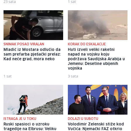
23 sata
1 sat
SNIMAK POSAO VIRALAN
KORAK DO ESKALACIJE
Mladić iz Mostara odlučio da
Huti izveli veliki raketni
sam prefarba pješački prelaz:
napad na vojsku koju
Kad neće grad, mora neko
podržava Saudijska Arabija u
Jemenu: Desetine ubijenih
vojnika
1 sat
3 sata
ISTRAGA JE U TOKU
DOLAZI U SUBOTU
Ruski spasioci o uzroku
Volodimir Zelenski stiže kod
tragedije na Elbrusu: Veliku
Vučića: Njemački FAZ otkrio