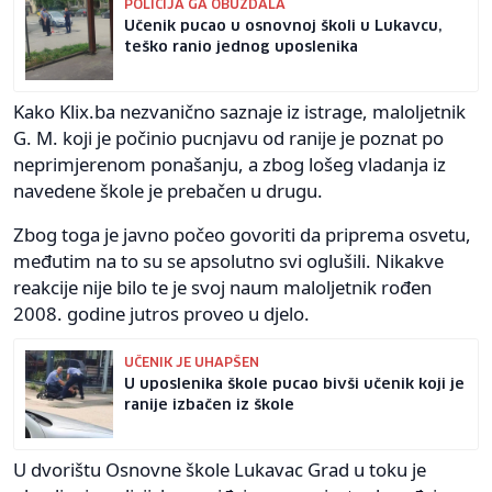
POLICIJA GA OBUZDALA
Učenik pucao u osnovnoj školi u Lukavcu,
teško ranio jednog uposlenika
Kako Klix.ba nezvanično saznaje iz istrage, maloljetnik
G. M. koji je počinio pucnjavu od ranije je poznat po
neprimjerenom ponašanju, a zbog lošeg vladanja iz
navedene škole je prebačen u drugu.
Zbog toga je javno počeo govoriti da priprema osvetu,
međutim na to su se apsolutno svi oglušili. Nikakve
reakcije nije bilo te je svoj naum maloljetnik rođen
2008. godine jutros proveo u djelo.
UČENIK JE UHAPŠEN
U uposlenika škole pucao bivši učenik koji je
ranije izbačen iz škole
U dvorištu Osnovne škole Lukavac Grad u toku je