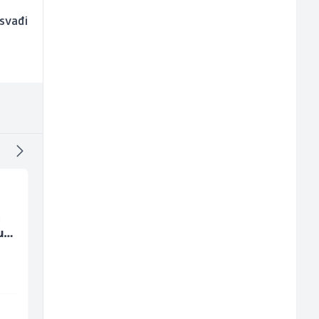
 svađi
a
Junior Marketing &
Poslovođa prodavnic
u
Recruiting Specialist
(m/ž)
(m/ž)
Mars Connect
Amko komerc
Sarajevo
Sarajevo