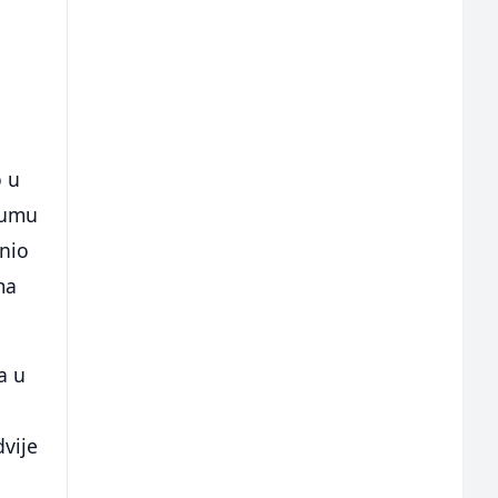
o u
rumu
anio
ma
a u
vije