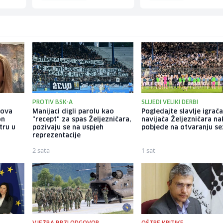
PROTIV BSK-A
SLIJEDI VELIKI DERBI
gova
Manijaci digli parolu kao
Pogledajte slavlje igrača
on
"recept" za spas Željezničara,
navijača Željezničara n
tru u
pozivaju se na uspjeh
pobjede na otvaranju s
reprezentacije
2 sata
1 sat