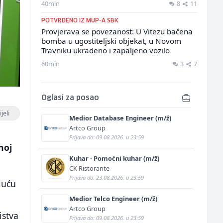
40min
8
11
POTVRĐENO IZ MUP-A SBK
Provjerava se povezanost: U Vitezu bačena
bomba u ugostiteljski objekat, u Novom
Travniku ukradeno i zapaljeno vozilo
60min
3
7
Oglasi za posao
jeli
Medior Database Engineer (m/ž)
Artco Group
Prijava do: 09.08.2026. u 23:59
noj
Kuhar - Pomoćni kuhar (m/ž)
CK Ristorante
Prijava do: 23.08.2026. u 23:59
juću
Medior Telco Engineer (m/ž)
Artco Group
istva
Prijava do: 09.08.2026. u 23:59