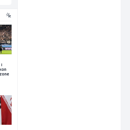
 i
akon
ezone