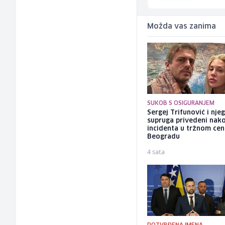
Možda vas zanima
SUKOB S OSIGURANJEM
Sergej Trifunović i nje
supruga privedeni nak
incidenta u tržnom cen
Beogradu
4 sata