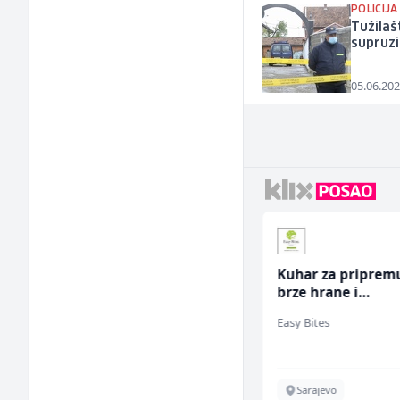
POLICIJA
Tužilaš
supruzi
05.06.202
Konobar (m/ž)
Kuhar za priprem
brze hrane i
jednostavnih jela
Mesna Industrija Gora
Easy Bites
ž)
Sarajevo
Sarajevo