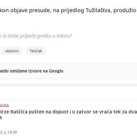
kon objave presude, na prijedlog Tužilaštva, produžio
ili želite prijaviti grešku u tekstu?
ubistvo
Teočak
među omiljene izvore na Googlu
SUDA
irze Raščića pušten na dopust i u zatvor se vraća tek za dv
a
3. u 14:39