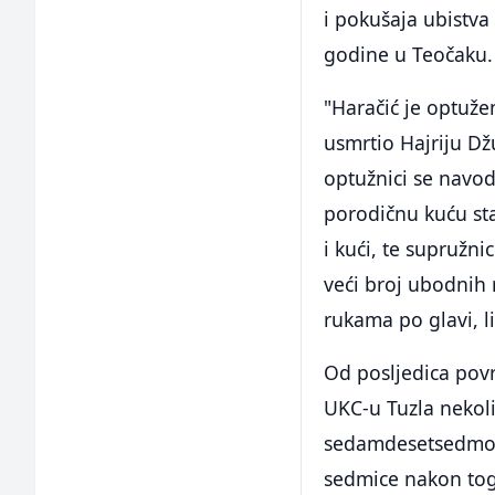
i pokušaja ubistv
godine u Teočaku.
"Haračić je optuž
usmrtio Hajriju Dž
optužnici se navo
porodičnu kuću st
i kući, te supružn
veći broj ubodnih
rukama po glavi, lic
Od posljedica pov
UKC-u Tuzla nekoli
sedamdesetsedmogo
sedmice nakon tog