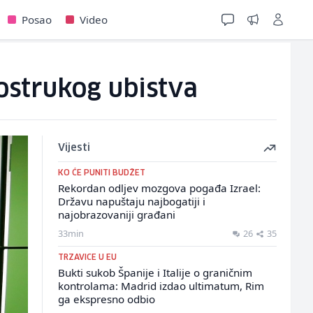
Posao
Video
ostrukog ubistva
Vijesti
KO ĆE PUNITI BUDŽET
Rekordan odljev mozgova pogađa Izrael:
Državu napuštaju najbogatiji i
najobrazovaniji građani
33min
26
35
TRZAVICE U EU
Bukti sukob Španije i Italije o graničnim
kontrolama: Madrid izdao ultimatum, Rim
ga ekspresno odbio