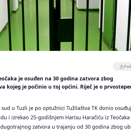
Podi
Teočaka je osuđen na 30 godina zatvora zbog
 kojeg je počinio u toj općini. Riječ je o prvostepe
sud u Tuzli je po optužnici Tužilaštva TK donio osuđu
du i izrekao 25-godišnjem Harisu Haračiću iz Teočaka
 dugotrajnog zatvora u trajanju od 30 godina zbog ub