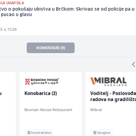
 GA UHAPSILA
tvo o pokušaju ubistva u Brčkom: Skrivao se od policije pa u
 pucao u glavu
3. u 15:26
KOMENTARI (9)
u
Konobarica (ž)
Voditelj - Poslovođ
radova na gradilišt
 (m/
(m/ž)
Bosnian House Restaurant
Mibral
Inostranstvo
Sarajevo