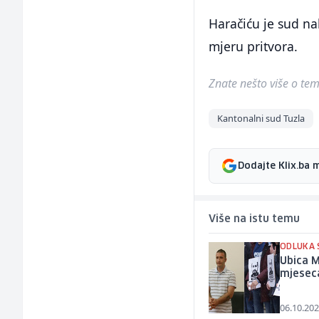
Haračiću je sud na
mjeru pritvora.
Znate nešto više o temi 
Kantonalni sud Tuzla
Dodajte Klix.ba 
Više na istu temu
ODLUKA 
Ubica M
mjesec
06.10.202