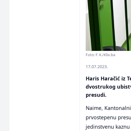
Foto: F. K./Klix.ba
17.07.2023.
Haris Haračić iz 
dvostrukog ubistva
presudi.
Naime, Kantonalni 
prvostepenu presu
jedinstvenu kaznu