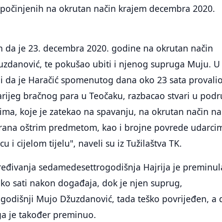
a počinjenih na okrutan način krajem decembra 2020.
en da je 23. decembra 2020. godine na okrutan način
uzdanović, te pokušao ubiti i njenog supruga Muju. U
di da je Haračić spomenutog dana oko 23 sata provali
arijeg bračnog para u Teočaku, razbacao stvari u pod
icima, koje je zatekao na spavanju, na okrutan način n
 rana oštrim predmetom, kao i brojne povrede udarci
u i cijelom tijelu", naveli su iz Tužilaštva TK.
ređivanja sedamedesettrogodišnja Hajrija je preminul
ko sati nakon događaja, dok je njen suprug,
dišnji Mujo Džuzdanović, tada teško povrijeđen, a d
a je također preminuo.