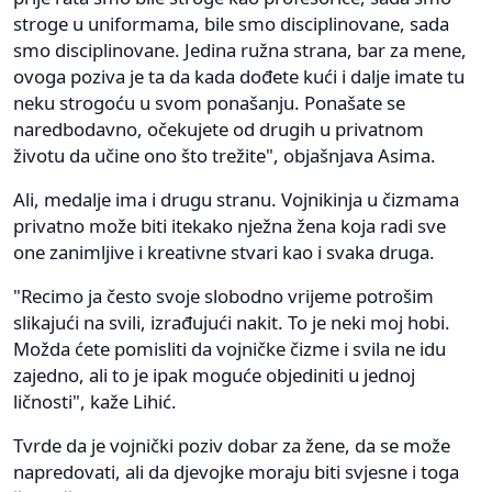
stroge u uniformama, bile smo disciplinovane, sada
smo disciplinovane. Jedina ružna strana, bar za mene,
ovoga poziva je ta da kada dođete kući i dalje imate tu
neku strogoću u svom ponašanju. Ponašate se
naredbodavno, očekujete od drugih u privatnom
životu da učine ono što trežite", objašnjava Asima.
Ali, medalje ima i drugu stranu. Vojnikinja u čizmama
privatno može biti itekako nježna žena koja radi sve
one zanimljive i kreativne stvari kao i svaka druga.
"Recimo ja često svoje slobodno vrijeme potrošim
slikajući na svili, izrađujući nakit. To je neki moj hobi.
Možda ćete pomisliti da vojničke čizme i svila ne idu
zajedno, ali to je ipak moguće objediniti u jednoj
ličnosti", kaže Lihić.
Tvrde da je vojnički poziv dobar za žene, da se može
napredovati, ali da djevojke moraju biti svjesne i toga