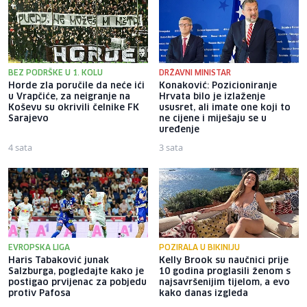
BEZ PODRŠKE U 1. KOLU
DRŽAVNI MINISTAR
Horde zla poručile da neće ići
Konaković: Pozicioniranje
u Vrapčiće, za neigranje na
Hrvata bilo je izlaženje
Koševu su okrivili čelnike FK
ususret, ali imate one koji to
Sarajevo
ne cijene i miješaju se u
uređenje
4 sata
3 sata
EVROPSKA LIGA
POZIRALA U BIKINIJU
Haris Tabaković junak
Kelly Brook su naučnici prije
Salzburga, pogledajte kako je
10 godina proglasili ženom s
postigao prvijenac za pobjedu
najsavršenijim tijelom, a evo
protiv Pafosa
kako danas izgleda