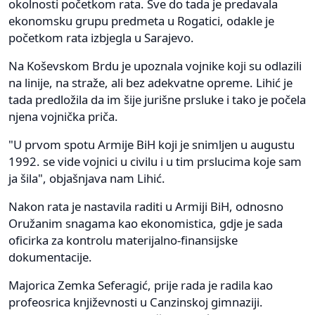
okolnosti početkom rata. Sve do tada je predavala
ekonomsku grupu predmeta u Rogatici, odakle je
početkom rata izbjegla u Sarajevo.
Na Koševskom Brdu je upoznala vojnike koji su odlazili
na linije, na straže, ali bez adekvatne opreme. Lihić je
tada predložila da im šije jurišne prsluke i tako je počela
njena vojnička priča.
"U prvom spotu Armije BiH koji je snimljen u augustu
1992. se vide vojnici u civilu i u tim prslucima koje sam
ja šila", objašnjava nam Lihić.
Nakon rata je nastavila raditi u Armiji BiH, odnosno
Oružanim snagama kao ekonomistica, gdje je sada
oficirka za kontrolu materijalno-finansijske
dokumentacije.
Majorica Zemka Seferagić, prije rada je radila kao
profeosrica književnosti u Canzinskoj gimnaziji.