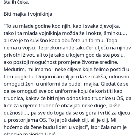
šta ih čeka.
Biti majka i vojnikinja
"To su mlade godine kod njih, kao i svaka djevojka,
tako i ta mlada vojnikinja možda želi nokte, šminku...,
ali sve je to suvišno kada obučete uniformu. Toga
nema u vojsci. Te prekomande također utječu na njihov
privotni život, ali to je tako u kojem god da ste poslu,
ako postoji mogućnost promjene životne sredine.
Međutim, mi imamo i neke ciljeve koje želimo postići u
tom pogledu. Dugoročan cilj je i da se olakša, odnosno
omogući ženi u uniformi da bude i majka. Gledat će se
da se omogući sve od uniforme koju će koristiti kao
trudnica, kakav će biti njen odnos kao trudnice u OS, da
li će za vrijeme trudnoće obavljati neke duge, lakše
dužnosti..., pa sve do toga da se osigura i vrtić za djecu
u prostorijama OS. To je još dalek cilj, ali je cilj. Mi
hoćemo da žene budu lideri u vojsci", ispričala nam je
planove majorica Lihić.