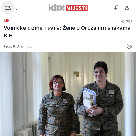
798
BIH
Vojničke čizme i svila: Žene u Oružanim snagama
BiH
Piše: E. Gorinjac