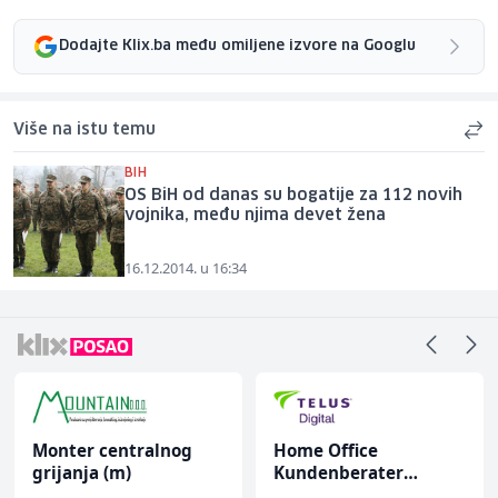
Dodajte Klix.ba među omiljene izvore na Googlu
Više na istu temu
BIH
OS BiH od danas su bogatije za 112 novih
vojnika, među njima devet žena
16.12.2014. u 16:34
Monter centralnog
Home Office
grijanja (m)
Kundenberater
(m/w/d) für ein