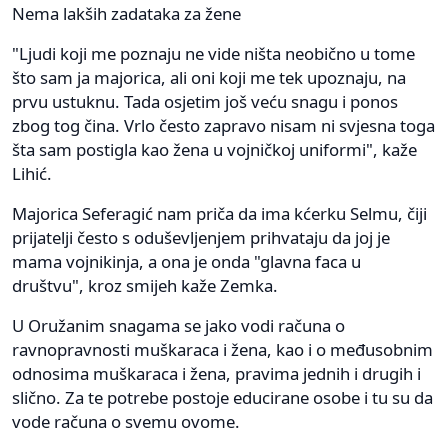
Nema lakših zadataka za žene
"Ljudi koji me poznaju ne vide ništa neobično u tome
što sam ja majorica, ali oni koji me tek upoznaju, na
prvu ustuknu. Tada osjetim još veću snagu i ponos
zbog tog čina. Vrlo često zapravo nisam ni svjesna toga
šta sam postigla kao žena u vojničkoj uniformi", kaže
Lihić.
Majorica Seferagić nam priča da ima kćerku Selmu, čiji
prijatelji često s oduševljenjem prihvataju da joj je
mama vojnikinja, a ona je onda "glavna faca u
društvu", kroz smijeh kaže Zemka.
U Oružanim snagama se jako vodi računa o
ravnopravnosti muškaraca i žena, kao i o međusobnim
odnosima muškaraca i žena, pravima jednih i drugih i
slično. Za te potrebe postoje educirane osobe i tu su da
vode računa o svemu ovome.