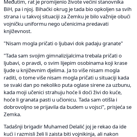
Međutim, rat je promijenio živote većini stanovnika
BiH, pa i njoj. Bihaćki okrug je tada bio opkoljen sa svih
strana i u takvoj situaciji za Zemku je bilo važnije obući
vojničku uniformu nego učenicima predavati
književnost.
"Nisam mogla pričati o ljubavi dok padaju granate"
"Tada sam svojim gimnalizijalcima trebala pričati o
ljubavi, o pravdi, o svim lijepim osobinama koji krase
ljude u književnim djelima. Ja to više nisam mogla
raditi, o tome više nisam mogla pričati u situaciji kada
se svaki dan po nekoliko puta oglase sirene za uzbunu,
kada moji učenici strahuju hoće li doći živi do kuće,
hoće li granata pasti u učionicu. Tada sam otišla i
dobrovoljno se prijavila da budem u vojsci", prisjeća se
Zemka.
Tadašnji brigadir Muhamed Delalić joj je rekao da ide
kući i razmisli želi li zaista biti vojnikinja, ali nakon