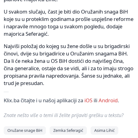
U svakom slučaju, čast je biti dio Oružanih snaga BiH
koje su u proteklim godinama prošle uspješne reforme
i napravile mnogo toga u svakom pogledu, dodaje
majorica Seferagić.
Najviši položaj do kojeg su žene došle u su brigadirski
činovi, dvije su brigadirice u Oružanim snagama BiH.
Da li će neka žena u OS BiH dostići do najvišeg čina,
čina generalice, ostaje da se vidi, ali i za to imaju strogo
propisana pravila napredovanja. Šanse su jednake, ali
trud je presudan.
Klix.ba čitajte i u našoj aplikaciji za
iOS
ili
Android
.
Znate nešto više o temi ili želite prijaviti grešku u tekstu?
Oružane snage BiH
Zemka Seferagić
Asima Lihić