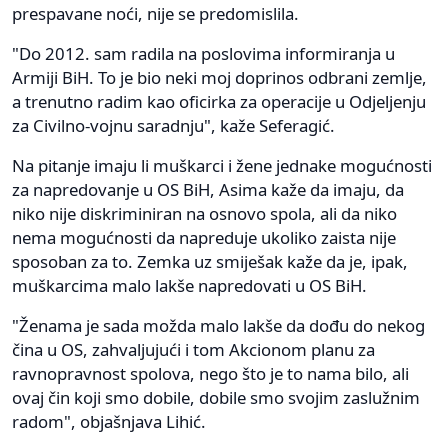
prespavane noći, nije se predomislila.
"Do 2012. sam radila na poslovima informiranja u
Armiji BiH. To je bio neki moj doprinos odbrani zemlje,
a trenutno radim kao oficirka za operacije u Odjeljenju
za Civilno-vojnu saradnju", kaže Seferagić.
Na pitanje imaju li muškarci i žene jednake mogućnosti
za napredovanje u OS BiH, Asima kaže da imaju, da
niko nije diskriminiran na osnovo spola, ali da niko
nema mogućnosti da napreduje ukoliko zaista nije
sposoban za to. Zemka uz smiješak kaže da je, ipak,
muškarcima malo lakše napredovati u OS BiH.
"Ženama je sada možda malo lakše da dođu do nekog
čina u OS, zahvaljujući i tom Akcionom planu za
ravnopravnost spolova, nego što je to nama bilo, ali
ovaj čin koji smo dobile, dobile smo svojim zaslužnim
radom", objašnjava Lihić.