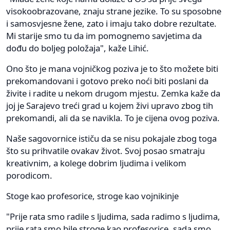
visokoobrazovane, znaju strane jezike. To su sposobne
i samosvjesne žene, zato i imaju tako dobre rezultate.
Mi starije smo tu da im pomognemo savjetima da
dođu do boljeg položaja", kaže Lihić.
Ono što je mana vojničkog poziva je to što možete biti
prekomandovani i gotovo preko noći biti poslani da
živite i radite u nekom drugom mjestu. Zemka kaže da
joj je Sarajevo treći grad u kojem živi upravo zbog tih
prekomandi, ali da se navikla. To je cijena ovog poziva.
Naše sagovornice ističu da se nisu pokajale zbog toga
što su prihvatile ovakav život. Svoj posao smatraju
kreativnim, a kolege dobrim ljudima i velikom
porodicom.
Stoge kao profesorice, stroge kao vojnikinje
"Prije rata smo radile s ljudima, sada radimo s ljudima,
prije rata smo bile stroge kao profesorice, sada smo