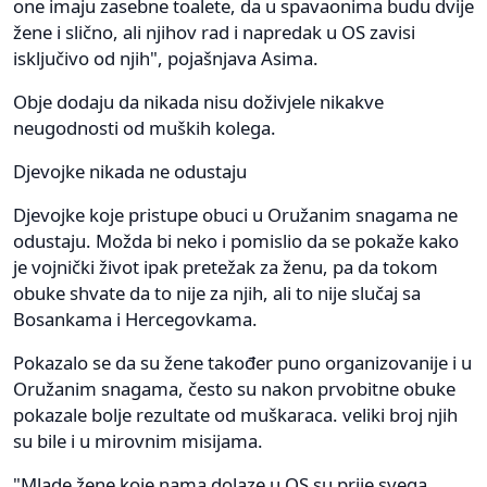
one imaju zasebne toalete, da u spavaonima budu dvije
žene i slično, ali njihov rad i napredak u OS zavisi
isključivo od njih", pojašnjava Asima.
Obje dodaju da nikada nisu doživjele nikakve
neugodnosti od muških kolega.
Djevojke nikada ne odustaju
Djevojke koje pristupe obuci u Oružanim snagama ne
odustaju. Možda bi neko i pomislio da se pokaže kako
je vojnički život ipak pretežak za ženu, pa da tokom
obuke shvate da to nije za njih, ali to nije slučaj sa
Bosankama i Hercegovkama.
Pokazalo se da su žene također puno organizovanije i u
Oružanim snagama, često su nakon prvobitne obuke
pokazale bolje rezultate od muškaraca. veliki broj njih
su bile i u mirovnim misijama.
"Mlade žene koje nama dolaze u OS su prije svega