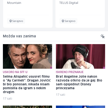
Mountain
TELUS Digital
renommiertes
Schuhunternehmen
Sarajevo
Sarajevo
Možda vas zanima
USKORO NA SFF-U
ISKRENO PRIZNANJE
Selma Alispahić ususret filmu
Brat Angeline Jolie nakon
o "Ay Carmeli": Dragan Jovičić
razvoda otkrio da je gej: Bio
bi bio ponosan; nikada nisam
sam opsjednut Disney
pomislila da igram s nekim
princezama
drugim
17 sati
17 sati