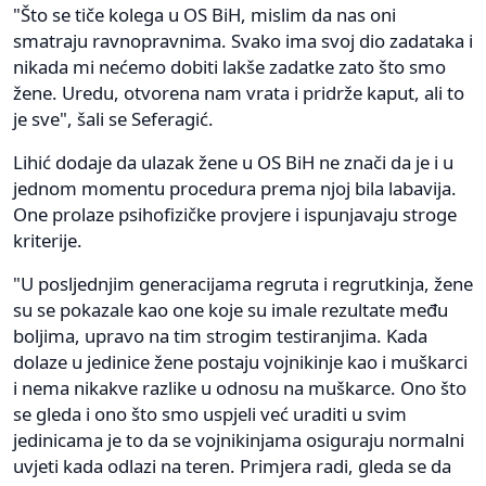
"Što se tiče kolega u OS BiH, mislim da nas oni
smatraju ravnopravnima. Svako ima svoj dio zadataka i
nikada mi nećemo dobiti lakše zadatke zato što smo
žene. Uredu, otvorena nam vrata i pridrže kaput, ali to
je sve", šali se Seferagić.
Lihić dodaje da ulazak žene u OS BiH ne znači da je i u
jednom momentu procedura prema njoj bila labavija.
One prolaze psihofizičke provjere i ispunjavaju stroge
kriterije.
"U posljednjim generacijama regruta i regrutkinja, žene
su se pokazale kao one koje su imale rezultate među
boljima, upravo na tim strogim testiranjima. Kada
dolaze u jedinice žene postaju vojnikinje kao i muškarci
i nema nikakve razlike u odnosu na muškarce. Ono što
se gleda i ono što smo uspjeli već uraditi u svim
jedinicama je to da se vojnikinjama osiguraju normalni
uvjeti kada odlazi na teren. Primjera radi, gleda se da