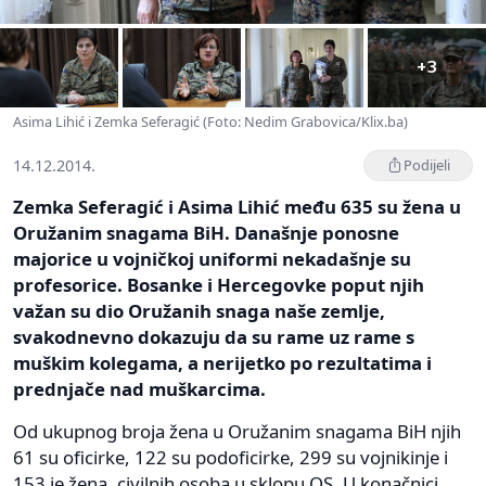
+3
Asima Lihić i Zemka Seferagić (Foto: Nedim Grabovica/Klix.ba)
14.12.2014.
Podijeli
Zemka Seferagić i Asima Lihić među 635 su žena u
Oružanim snagama BiH. Današnje ponosne
majorice u vojničkoj uniformi nekadašnje su
profesorice. Bosanke i Hercegovke poput njih
važan su dio Oružanih snaga naše zemlje,
svakodnevno dokazuju da su rame uz rame s
muškim kolegama, a nerijetko po rezultatima i
prednjače nad muškarcima.
Od ukupnog broja žena u Oružanim snagama BiH njih
61 su oficirke, 122 su podoficirke, 299 su vojnikinje i
153 je žena, civilnih osoba u sklopu OS. U konačnici