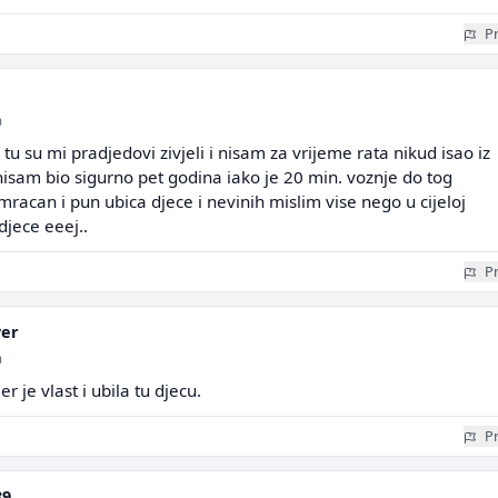
Pr
a
u su mi pradjedovi zivjeli i nisam za vrijeme rata nikud isao iz
nisam bio sigurno pet godina iako je 20 min. voznje do tog
 mracan i pun ubica djece i nevinih mislim vise nego u cijeloj
djece eeej..
Pr
ver
a
r je vlast i ubila tu djecu.
Pr
89