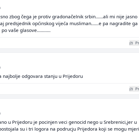
a
jasno zbog čega je protiv gradonačelnik srbin......ali mi nije jasno
j predsjednik općinskog vijeća musliman......e pa nagradite ga
o vaše glasove...........
Pr
a
ja najbolje odgovara stanju u Prijedoru
Pr
a
ano u Prijedoru je pocinjen veci genocid nego u Srebrenici,jer u
postojala su i tri logora na podrucju Prijedora koji se mogu mjeri