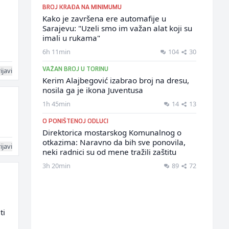
BROJ KRAĐA NA MINIMUMU
Kako je završena ere automafije u
Sarajevu: "Uzeli smo im važan alat koji su
imali u rukama"
6h 11min
104
30
ijavi
VAŽAN BROJ U TORINU
Kerim Alajbegović izabrao broj na dresu,
nosila ga je ikona Juventusa
1h 45min
14
13
O PONIŠTENOJ ODLUCI
Direktorica mostarskog Komunalnog o
otkazima: Naravno da bih sve ponovila,
ijavi
neki radnici su od mene tražili zaštitu
3h 20min
89
72
ti