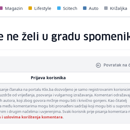
Magazin
Lifestyle
Scitech
Auto
Križaljka
je ne želi u gradu spomenik
Povratak na 
Prijava korisnika
nje članaka na portalu Klix.ba dozvoljeno je samo registrovanim korisnici
uzdrže od vrijeđanja, psovanja i vulgarnog izražavanja. Komentari odražava
ih autora, koji zbog govora mržnje mogu biti i krivično gonjeni. Kao čitatelj
 među komentarima mogu biti pronađeni sadržaji koji mogu biti u suprotn
nim i drugim načelima i uvjerenjima. Svaki korisnik prije pisanja komentara
a i uslovima korištenja komentara
.