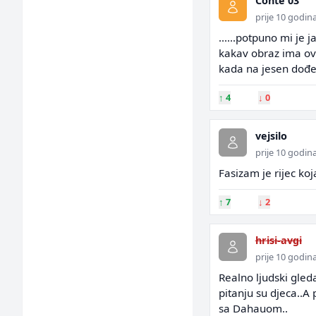
Conte 03
prije 10 godin
......potpuno mi je 
kakav obraz ima ova
kada na jesen dođe p
↑
4
↓
0
vejsilo
prije 10 godin
Fasizam je rijec ko
↑
7
↓
2
hrisi-avgi
prije 10 godin
Realno ljudski gled
pitanju su djeca..A 
sa Dahauom..