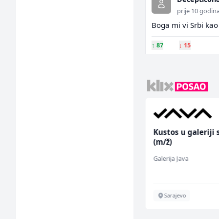
prije 10 godin
Boga mi vi Srbi kao 
↑
87
↓
15
Prodavač u školskoj
Kustos u galeriji 
kantini (ž)
(m/ž)
Slatko i Slano
Galerija Java
Više lokacija
Sarajevo