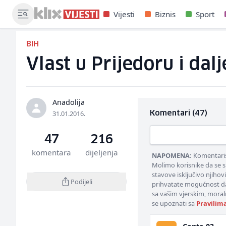
Vijesti
Biznis
Sport
BIH
Vlast u Prijedoru i dal
Anadolija
31.01.2016.
Komentari (47)
47
216
komentara
dijeljenja
NAPOMENA:
Komentarisa
Molimo korisnike da se s
stavove isključivo njihov
Podijeli
prihvatate mogućnost da
sa vašim vjerskim, moral
se upoznati sa
Pravilim