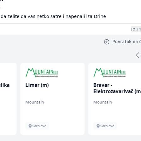
a
da zelite da vas netko satre i napenali iza Drine
Pr
Povratak na 
slika
Limar (m)
Bravar -
Elektrozavarivač (m
Mountain
Mountain
Sarajevo
Sarajevo