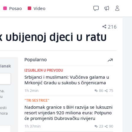
Posao
Video
216
 ubijenoj djeci u ratu
Popularno
članak
IZGUBLJEN U PREVODU
Srbijanci i muslimani: Vučićeva galama u
Mrkonjić Gradu u sukobu s činjenicama
1h 2min
86
75
ma.
ju
"TRI SESTRICE"
Nadomak granice s BiH razvija se luksuzni
osti
resort vrijedan 920 miliona eura: Potpuno
 mora
će promijeniti Dubrovačku rivijeru
1h 37min
23
90