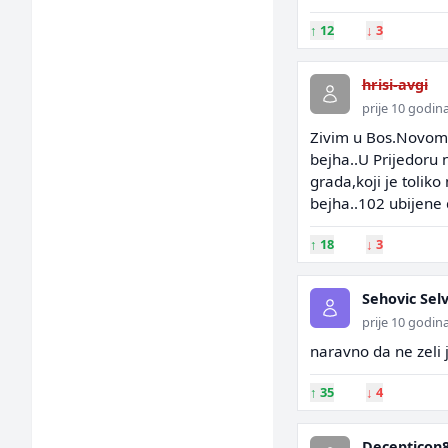
↑
12
↓
3
hrisi-avgi
prije 10 godin
Zivim u Bos.Novom t
bejha..U Prijedoru 
grada,koji je toliko
bejha..102 ubijene 
↑
18
↓
3
Sehovic Sel
prije 10 godin
naravno da ne zeli je
↑
35
↓
4
Decepticon