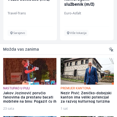
službenik (m/ž)
Travel-Trans
Euro-Asfalt
Sarajevo
Više lokacija
Možda vas zanima
NASTUPAO U PULI
PREMIJER KANTONA
Jakov Jozinović poručio
Nezir Pivić: Zeničko-dobojski
fanovima da prestanu bacati
kanton ima veliki potencijal
mobitele na binu: Pogazit ću ih
za razvoj kulturnog turizma
23 sata
1 sat