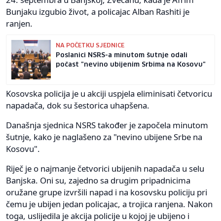
Bunjaku izgubio život, a policajac Alban Rashiti je
ranjen.
NA POČETKU SJEDNICE
Poslanici NSRS-a minutom šutnje odali
počast "nevino ubijenim Srbima na Kosovu"
Kosovska policija je u akciji uspjela eliminisati četvoricu
napadača, dok su šestorica uhapšena.
Današnja sjednica NSRS također je započela minutom
šutnje, kako je naglašeno za "nevino ubijene Srbe na
Kosovu".
Riječ je o najmanje četvorici ubijenih napadača u selu
Banjska. Oni su, zajedno sa drugim pripadnicima
oružane grupe izvršili napad i na kosovsku policiju pri
čemu je ubijen jedan policajac, a trojica ranjena. Nakon
toga, uslijedila je akcija policije u kojoj je ubijeno i