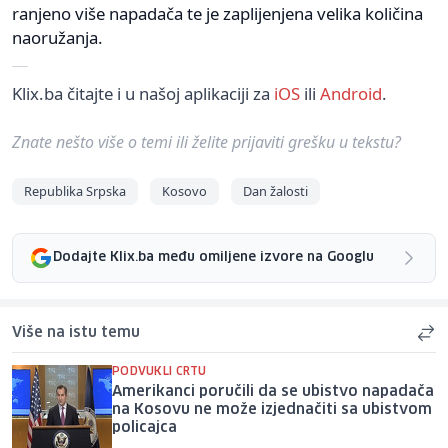
ranjeno više napadača te je zaplijenjena velika količina
naoružanja.
Klix.ba čitajte i u našoj aplikaciji za
iOS
ili
Android
.
Znate nešto više o temi ili želite prijaviti grešku u tekstu?
Republika Srpska
Kosovo
Dan žalosti
Dodajte Klix.ba među omiljene izvore na Googlu
Više na istu temu
PODVUKLI CRTU
Amerikanci poručili da se ubistvo napadača
na Kosovu ne može izjednačiti sa ubistvom
policajca