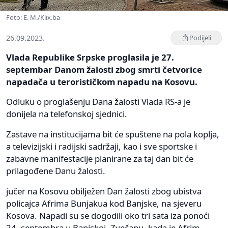
Foto: E. M./Klix.ba
26.09.2023.
Podijeli
Vlada Republike Srpske proglasila je 27.
septembar Danom žalosti zbog smrti četvorice
napadača u terorističkom napadu na Kosovu.
Odluku o proglašenju Dana žalosti Vlada RS-a je
donijela na telefonskoj sjednici.
Zastave na institucijama bit će spuštene na pola koplja,
a televizijski i radijski sadržaji, kao i sve sportske i
zabavne manifestacije planirane za taj dan bit će
prilagođene Danu žalosti.
jučer na Kosovu obilježen Dan žalosti zbog ubistva
policajca Afrima Bunjakua kod Banjske, na sjeveru
Kosova. Napadi su se dogodili oko tri sata iza ponoći
24. septembra u Banjskoj, Zvečanu, kada je Afrim