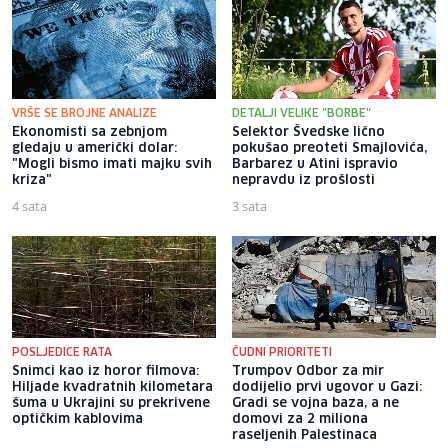
VRŠE SE BROJNE ANALIZE
DETALJI VELIKE "BORBE"
Ekonomisti sa zebnjom
Selektor Švedske lično
gledaju u američki dolar:
pokušao preoteti Smajlovića,
"Mogli bismo imati majku svih
Barbarez u Atini ispravio
kriza"
nepravdu iz prošlosti
4 sata
3 sata
POSLJEDICE RATA
ČUDNI PRIORITETI
Snimci kao iz horor filmova:
Trumpov Odbor za mir
Hiljade kvadratnih kilometara
dodijelio prvi ugovor u Gazi:
šuma u Ukrajini su prekrivene
Gradi se vojna baza, a ne
optičkim kablovima
domovi za 2 miliona
raseljenih Palestinaca