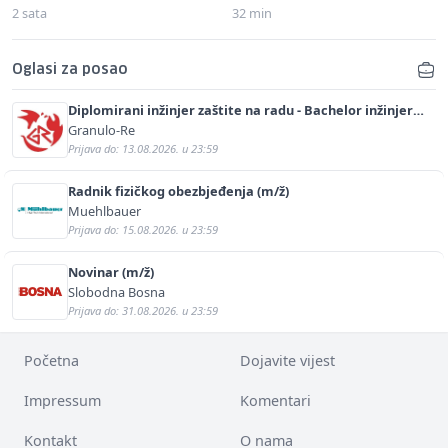
2 sata
32 min
Oglasi za posao
Diplomirani inžinjer zaštite na radu - Bachelor inžinjer
sigurnosti i pomoći (m/ž)
Granulo-Re
Prijava do: 13.08.2026. u 23:59
Radnik fizičkog obezbjeđenja (m/ž)
Muehlbauer
Prijava do: 15.08.2026. u 23:59
Novinar (m/ž)
Slobodna Bosna
Prijava do: 31.08.2026. u 23:59
Početna
Dojavite vijest
Impressum
Komentari
Kontakt
O nama