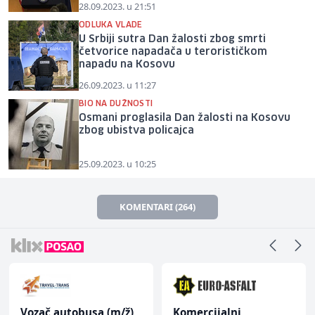
28.09.2023. u 21:51
ODLUKA VLADE
U Srbiji sutra Dan žalosti zbog smrti
četvorice napadača u terorističkom
napadu na Kosovu
26.09.2023. u 11:27
BIO NA DUŽNOSTI
Osmani proglasila Dan žalosti na Kosovu
zbog ubistva policajca
25.09.2023. u 10:25
KOMENTARI (264)
Vozač autobusa (m/ž)
Komercijalni