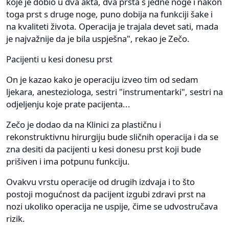
koje je dobio u dva akta, dva prsta s jedne noge i nakon
toga prst s druge noge, puno dobija na funkciji šake i
na kvaliteti života. Operacija je trajala devet sati, mada
je najvažnije da je bila uspješna", rekao je Zečo.
Pacijenti u kesi donesu prst
On je kazao kako je operaciju izveo tim od sedam
ljekara, anesteziologa, sestri "instrumentarki", sestri na
odjeljenju koje prate pacijenta...
Zečo je dodao da na Klinici za plastičnu i
rekonstruktivnu hirurgiju bude sličnih operacija i da se
zna desiti da pacijenti u kesi donesu prst koji bude
prišiven i ima potpunu funkciju.
Ovakvu vrstu operacije od drugih izdvaja i to što
postoji mogućnost da pacijent izgubi zdravi prst na
nozi ukoliko operacija ne uspije, čime se udvostručava
rizik.