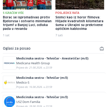
S IGRAČEM VIŠE
POSLJEDICE RATA
Borac se ispromašivao protiv
Snimci kao iz horor filmova:
Bjelorusa i ostvario minimalan
Hiljade kvadratnih kilometara
trijumf u Banjoj Luci, odluka
šuma u Ukrajini su prekrivene
pada u revanšu
optičkim kablovima
1 sat
7 sati
Oglasi za posao
Medicinska sestra - Tehničar - Anestetičar (m/ž)
Medicana Health Group
Prijava do: 21.08.2026. u 23:59
Medicinska sestra - Tehničar (m/ž)
Medico-S
Prijava do: 16.08.2026. u 23:59
Medicinska sestra - Tehničar (m/ž)
USZ Dom Familia
Prijava do: 28.08.2026. u 23:59