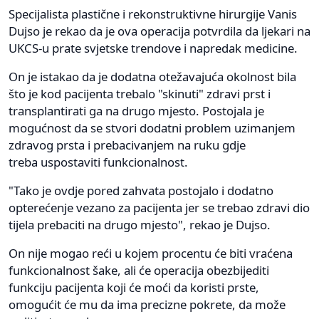
Specijalista plastične i rekonstruktivne hirurgije Vanis
Dujso je rekao da je ova operacija potvrdila da ljekari na
UKCS-u prate svjetske trendove i napredak medicine.
On je istakao da je dodatna otežavajuća okolnost bila
što je kod pacijenta trebalo "skinuti" zdravi prst i
transplantirati ga na drugo mjesto. Postojala je
mogućnost da se stvori dodatni problem uzimanjem
zdravog prsta i prebacivanjem na ruku gdje
treba uspostaviti funkcionalnost.
"Tako je ovdje pored zahvata postojalo i dodatno
opterećenje vezano za pacijenta jer se trebao zdravi dio
tijela prebaciti na drugo mjesto", rekao je Dujso.
On nije mogao reći u kojem procentu će biti vraćena
funkcionalnost šake, ali će operacija obezbijediti
funkciju pacijenta koji će moći da koristi prste,
omogućit će mu da ima precizne pokrete, da može