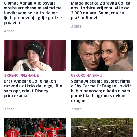
Glumac Adnan Alić osvaja
Mlađa kćerka Zdravka Čolića
mreže urnebesnim snimcima:
nosi torbicu vrijednu više od
Navikavam se na to da me
3.000 dolara: Snimljena na
ljudi prepoznaju gdje god se
plaži u Budvi
pojavim
3 sata
4 sata
ISKRENO PRIZNANJE
USKORO NA SFF-U
Brat Angeline Jolie nakon
Selma Alispahić ususret filmu
razvoda otkrio da je gej: Bio
o "Ay Carmeli": Dragan Jovičić
sam opsjednut Disney
bi bio ponosan; nikada nisam
princezama
pomislila da igram s nekim
drugim
3 sata
2 sata