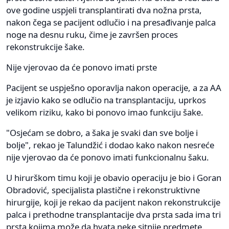
ove godine uspjeli transplantirati dva nožna prsta,
nakon čega se pacijent odlučio i na presađivanje palca
noge na desnu ruku, čime je završen proces
rekonstrukcije šake.
Nije vjerovao da će ponovo imati prste
Pacijent se uspješno oporavlja nakon operacije, a za AA
je izjavio kako se odlučio na transplantaciju, uprkos
velikom riziku, kako bi ponovo imao funkciju šake.
"Osjećam se dobro, a šaka je svaki dan sve bolje i
bolje", rekao je Talundžić i dodao kako nakon nesreće
nije vjerovao da će ponovo imati funkcionalnu šaku.
U hirurškom timu koji je obavio operaciju je bio i Goran
Obradović, specijalista plastične i rekonstruktivne
hirurgije, koji je rekao da pacijent nakon rekonstrukcije
palca i prethodne transplantacije dva prsta sada ima tri
prsta kojima može da hvata neke sitnije predmete.