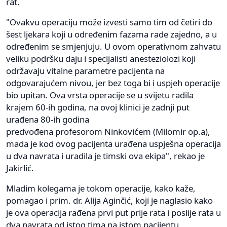
rat.
"Ovakvu operaciju može izvesti samo tim od četiri do
šest ljekara koji u određenim fazama rade zajedno, a u
određenim se smjenjuju. U ovom operativnom zahvatu
veliku podršku daju i specijalisti anesteziolozi koji
održavaju vitalne parametre pacijenta na
odgovarajućem nivou, jer bez toga bi i uspjeh operacije
bio upitan. Ova vrsta operacije se u svijetu radila
krajem 60-ih godina, na ovoj klinici je zadnji put
urađena 80-ih godina
predvođena profesorom Ninkovićem (Milomir op.a),
mada je kod ovog pacijenta urađena uspješna operacija
u dva navrata i uradila je timski ova ekipa", rekao je
Jakirlić.
Mladim kolegama je tokom operacije, kako kaže,
pomagao i prim. dr. Alija Aginčić, koji je naglasio kako
je ova operacija rađena prvi put prije rata i poslije rata u
dva navrata od istog tima na istom pacijentu.