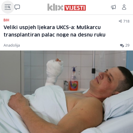
718
BIH
Veliki uspjeh ljekara UKCS-a: Muškarcu
transplantiran palac noge na desnu ruku
Anadolija
29