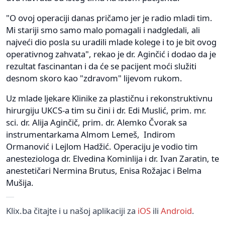
"O ovoj operaciji danas pričamo jer je radio mladi tim.
Mi stariji smo samo malo pomagali i nadgledali, ali
najveći dio posla su uradili mlade kolege i to je bit ovog
operativnog zahvata", rekao je dr. Aginčić i dodao da je
rezultat fascinantan i da će se pacijent moći služiti
desnom skoro kao "zdravom" lijevom rukom.
Uz mlade ljekare Klinike za plastičnu i rekonstruktivnu
hirurgiju UKCS-a tim su čini i dr. Edi Muslić, prim. mr.
sci. dr. Alija Aginčič, prim. dr. Alemko Čvorak sa
instrumentarkama Almom Lemeš, Indirom
Ormanović i Lejlom Hadžić. Operaciju je vodio tim
anesteziologa dr. Elvedina Kominlija i dr. Ivan Zaratin, te
anestetičari Nermina Brutus, Enisa Rožajac i Belma
Mušija.
Klix.ba čitajte i u našoj aplikaciji za
iOS
ili
Android
.