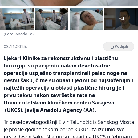
+3
(Foto: Anadolija)
03.11.2015.
Podijeli
Ljekari Klinike za rekonstruktivnu i plastičnu
hirurgiju su pacijentu nakon devetosatne
operacije uspješno transplantirali palac noge na
desnu šaku, čime su obavili jednu od najsloženijih i
najtežih operacija u oblasti plastične hirurgije i
prvu takvu nakon završetka rata na
Univerzitetskom kliničkom centru Sarajevo
(UKCS), javlja Anadolu Agency (AA).
Tridesetdevetogodišnji Elvir Talundžić iz Sanskog Mosta
je prošle godine tokom berbe kukuruza izgubio sve
prste desne šake. Njemu su ljekari na UKCS u februaru