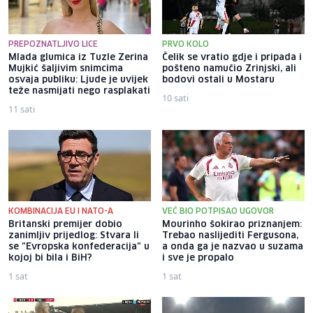
PREPOZNATLJIVO LICE
PRVO KOLO
Mlada glumica iz Tuzle Zerina
Čelik se vratio gdje i pripada i
Mujkić šaljivim snimcima
pošteno namučio Zrinjski, ali
osvaja publiku: Ljude je uvijek
bodovi ostali u Mostaru
teže nasmijati nego rasplakati
10 sati
11 sati
KOMBINACIJA EU I NATO-A
VEĆ BIO POTPISAO UGOVOR
Britanski premijer dobio
Mourinho šokirao priznanjem:
zanimljiv prijedlog: Stvara li
Trebao naslijediti Fergusona,
se "Evropska konfederacija" u
a onda ga je nazvao u suzama
kojoj bi bila i BiH?
i sve je propalo
1 sat
1 sat