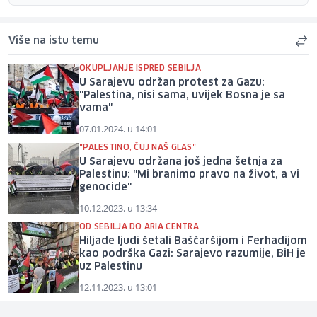
Više na istu temu
OKUPLJANJE ISPRED SEBILJA
U Sarajevu održan protest za Gazu:
"Palestina, nisi sama, uvijek Bosna je sa
vama"
07.01.2024. u 14:01
"PALESTINO, ČUJ NAŠ GLAS"
U Sarajevu održana još jedna šetnja za
Palestinu: "Mi branimo pravo na život, a vi
genocide"
10.12.2023. u 13:34
OD SEBILJA DO ARIA CENTRA
Hiljade ljudi šetali Baščaršijom i Ferhadijom
kao podrška Gazi: Sarajevo razumije, BiH je
uz Palestinu
12.11.2023. u 13:01