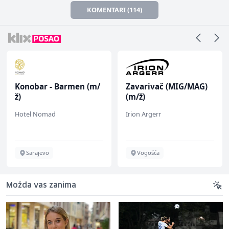
KOMENTARI (114)
Konobar - Barmen (m/
Zavarivač (MIG/MAG)
ž)
(m/ž)
Hotel Nomad
Irion Argerr
Sarajevo
Vogošća
Možda vas zanima