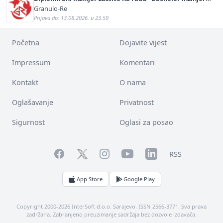
sigurnosti i pomoći (m/ž)
Granulo-Re
Prijava do: 13.08.2026. u 23:59
Početna
Dojavite vijest
Impressum
Komentari
Kontakt
O nama
Oglašavanje
Privatnost
Sigurnost
Oglasi za posao
Facebook
YouTube
LinkedIn
Twitter
Instagram
RSS
App Store
Google Play
Copyright 2000-2026 InterSoft d.o.o. Sarajevo. ISSN 2566-3771. Sva prava
zadržana. Zabranjeno preuzimanje sadržaja bez dozvole izdavača.