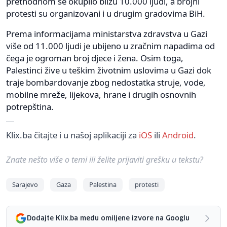
prethodnom se okupilo blizu 10.000 ljudi, a brojni
protesti su organizovani i u drugim gradovima BiH.
Prema informacijama ministarstva zdravstva u Gazi
više od 11.000 ljudi je ubijeno u zračnim napadima od
čega je ogroman broj djece i žena. Osim toga,
Palestinci žive u teškim životnim uslovima u Gazi dok
traje bombardovanje zbog nedostatka struje, vode,
mobilne mreže, lijekova, hrane i drugih osnovnih
potrepština.
Klix.ba čitajte i u našoj aplikaciji za
iOS
ili
Android
.
Znate nešto više o temi ili želite prijaviti grešku u tekstu?
Sarajevo
Gaza
Palestina
protesti
Dodajte Klix.ba među omiljene izvore na Googlu