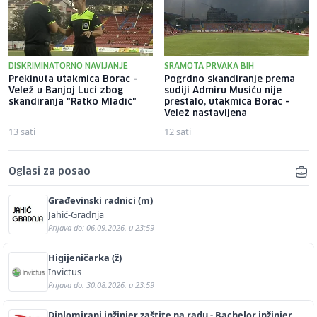
DISKRIMINATORNO NAVIJANJE
SRAMOTA PRVAKA BIH
Prekinuta utakmica Borac -
Pogrdno skandiranje prema
Velež u Banjoj Luci zbog
sudiji Admiru Musiću nije
skandiranja "Ratko Mladić"
prestalo, utakmica Borac -
Velež nastavljena
13 sati
12 sati
Oglasi za posao
Građevinski radnici (m)
Jahić-Gradnja
Prijava do: 06.09.2026. u 23:59
Higijeničarka (ž)
Invictus
Prijava do: 30.08.2026. u 23:59
Diplomirani inžinjer zaštite na radu - Bachelor inžinjer