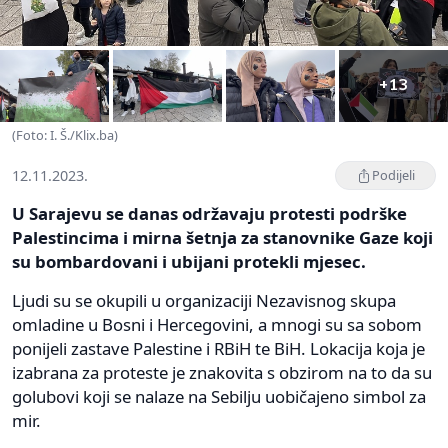
+13
(Foto: I. Š./Klix.ba)
12.11.2023.
Podijeli
U Sarajevu se danas održavaju protesti podrške
Palestincima i mirna šetnja za stanovnike Gaze koji
su bombardovani i ubijani protekli mjesec.
Ljudi su se okupili u organizaciji Nezavisnog skupa
omladine u Bosni i Hercegovini, a mnogi su sa sobom
ponijeli zastave Palestine i RBiH te BiH. Lokacija koja je
izabrana za proteste je znakovita s obzirom na to da su
golubovi koji se nalaze na Sebilju uobičajeno simbol za
mir.