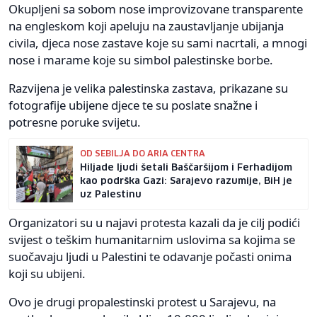
Okupljeni sa sobom nose improvizovane transparente
na engleskom koji apeluju na zaustavljanje ubijanja
civila, djeca nose zastave koje su sami nacrtali, a mnogi
nose i marame koje su simbol palestinske borbe.
Razvijena je velika palestinska zastava, prikazane su
fotografije ubijene djece te su poslate snažne i
potresne poruke svijetu.
OD SEBILJA DO ARIA CENTRA
Hiljade ljudi šetali Baščaršijom i Ferhadijom
kao podrška Gazi: Sarajevo razumije, BiH je
uz Palestinu
Organizatori su u najavi protesta kazali da je cilj podići
svijest o teškim humanitarnim uslovima sa kojima se
suočavaju ljudi u Palestini te odavanje počasti onima
koji su ubijeni.
Ovo je drugi propalestinski protest u Sarajevu, na