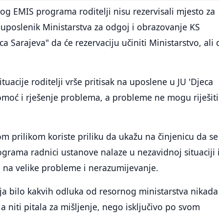
og EMIS programa roditelji nisu rezervisali mjesto za
je uposlenik Ministarstva za odgoj i obrazovanje KS
ca Sarajeva" da će rezervaciju učiniti Ministarstvo, ali
uacije roditelji vrše pritisak na uposlene u JU 'Djeca
pomoć i rješenje problema, a probleme ne mogu riješiti
om prilikom koriste priliku da ukažu na činjenicu da s
rama radnici ustanove nalaze u nezavidnoj situaciji 
e na velike probleme i nerazumijevanje.
a bilo kakvih odluka od resornog ministarstva nikada
la niti pitala za mišljenje, nego isključivo po svom