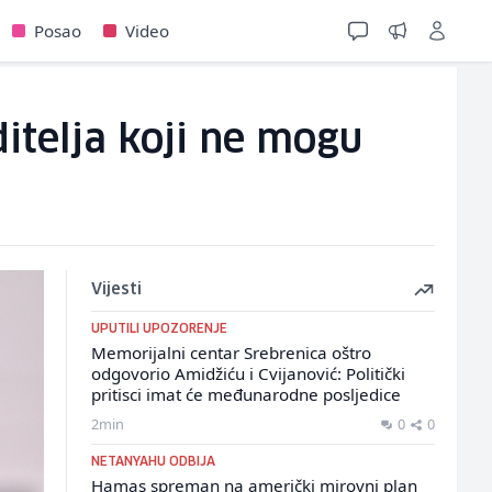
Posao
Video
itelja koji ne mogu
Vijesti
UPUTILI UPOZORENJE
Memorijalni centar Srebrenica oštro
odgovorio Amidžiću i Cvijanović: Politički
pritisci imat će međunarodne posljedice
2min
0
0
NETANYAHU ODBIJA
Hamas spreman na američki mirovni plan