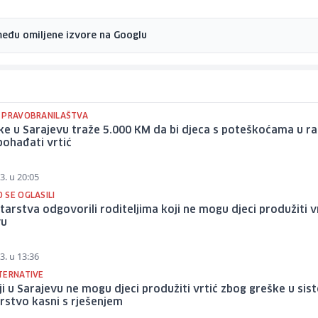
među omiljene izvore na Googlu
 PRAVOBRANILAŠTVA
e u Sarajevu traže 5.000 KM da bi djeca s poteškoćama u r
ohađati vrtić
3. u 20:05
 SE OGLASILI
starstva odgovorili roditeljima koji ne mogu djeci produžiti v
vu
3. u 13:36
TERNATIVE
ji u Sarajevu ne mogu djeci produžiti vrtić zbog greške u sis
rstvo kasni s rješenjem