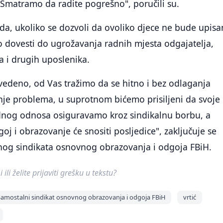
Smatramo da radite pogrešno", poručili su.
 da, ukoliko se dozvoli da ovoliko djece ne bude upis
tno dovesti do ugrožavanja radnih mjesta odgajatelja,
a i drugih uposlenika.
vedeno, od Vas tražimo da se hitno i bez odlaganja
anje problema, u suprotnom bićemo prisiljeni da svoje
radnog odnosa osiguravamo kroz sindikalnu borbu, a
oj i obrazovanje će snositi posljedice", zaključuje se
nog sindikata osnovnog obrazovanja i odgoja FBiH.
ili želite prijaviti grešku u tekstu?
Samostalni sindikat osnovnog obrazovanja i odgoja FBiH
vrtić