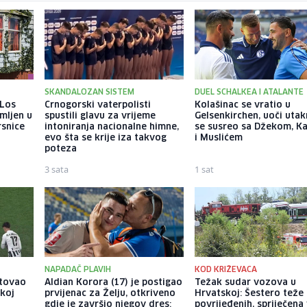
SKANDALOZAN SISTEM
DUEL SCHALKEA I ATALANTE
 Los
Crnogorski vaterpolisti
Kolašinac se vratio u
mljen u
spustili glavu za vrijeme
Gelsenkirchen, uoči uta
rsnice
intoniranja nacionalne himne,
se susreo sa Džekom, K
evo šta se krije iza takvog
i Muslićem
poteza
3 sata
1 sat
NAPADAČ PLAVIH
KOD KRIŽEVACA
itovao
Aldian Korora (17) je postigao
Težak sudar vozova u
skoj
prvijenac za Želju, otkriveno
Hrvatskoj: Šestero teže
gdje je završio njegov dres:
povrijeđenih, spriječena