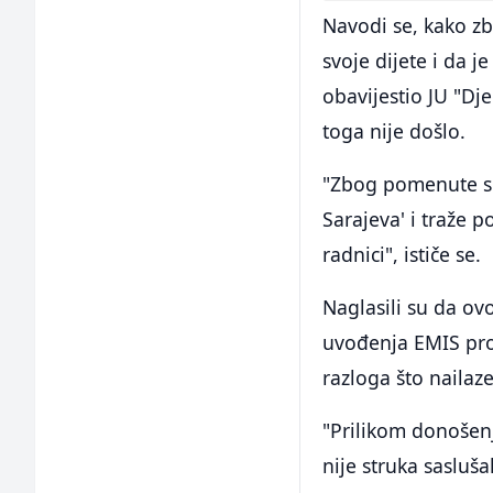
Navodi se, kako zb
svoje dijete i da 
obavijestio JU "Dje
toga nije došlo.
"Zbog pomenute sit
Sarajeva' i traže 
radnici", ističe se.
Naglasili su da ov
uvođenja EMIS prog
razloga što nailaz
"Prilikom donošenj
nije struka sasluša