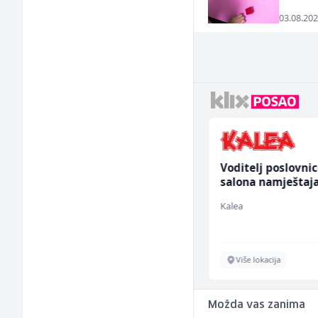
03.08.202
Tehničar održavanja
Voditelj poslovni
CNC mašina (m)
salona namještaja
ž)
Irion Argerr
Kalea
Vogošća
Više lokacija
Možda vas zanima