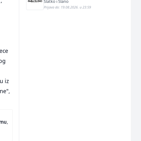
,
Slatko i Slano
Prijava do: 19.08.2026. u 23:59
jece
mog
a
u iz
ane",
emu,