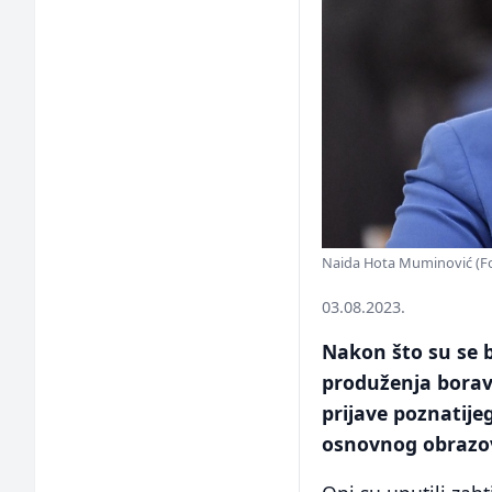
Naida Hota Muminović (Foto
03.08.2023.
Nakon što su se b
produženja borav
prijave poznatije
osnovnog obrazov