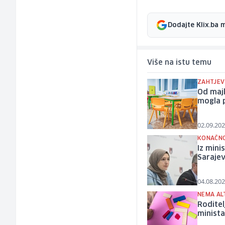
Dodajte Klix.ba 
Više na istu temu
ZAHTJEV
Od majk
mogla p
02.09.202
KONAČNO
Iz mini
Saraje
04.08.202
NEMA AL
Roditel
minista