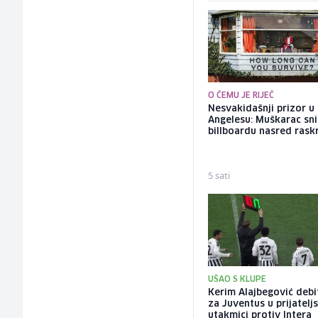
O ČEMU JE RIJEČ
Nesvakidašnji prizor u
Angelesu: Muškarac sni
billboardu nasred rask
5 sati
UŠAO S KLUPE
Kerim Alajbegović deb
za Juventus u prijatelj
utakmici protiv Intera