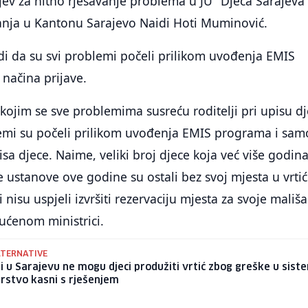
tjev za hitno rješavanje problema u JU "Djeca Sarajeva"
vanja u Kantonu Sarajevo Naidi Hoti Muminović.
i da su svi problemi počeli prilikom uvođenja EMIS
načina prijave.
kojim se sve problemima susreću roditelji pri upisu d
blemi su počeli prilikom uvođenja EMIS programa i sa
isa djece. Naime, veliki broj djece koja već više godin
e ustanove ove godine su ostali bez svoj mjesta u vrtić
ji nisu uspjeli izvršiti rezervaciju mjesta za svoje mališ
pućenom ministrici.
LTERNATIVE
ji u Sarajevu ne mogu djeci produžiti vrtić zbog greške u sist
rstvo kasni s rješenjem