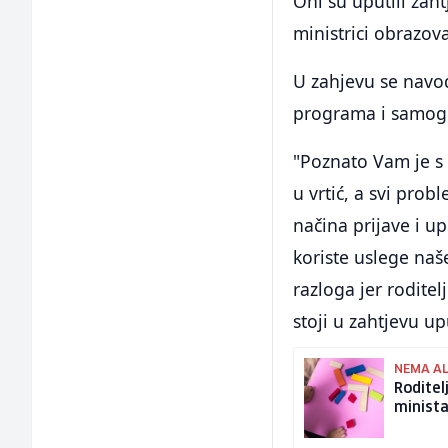
Oni su uputili zah
ministrici obrazo
U zahjevu se navod
programa i samog 
"Poznato Vam je s 
u vrtić, a svi pro
načina prijave i up
koriste uslege naš
razloga jer roditel
stoji u zahtjevu u
NEMA A
Roditel
minista