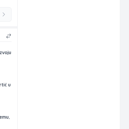
azvoju
rtić u
temu,