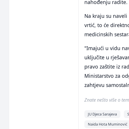
nahođenju radite. 
Na kraju su naveli
vrtić, to će direk
medicinskih sestar
"Imajući u vidu na
uključite u rješav
pravo zaštite iz 
Ministarstvo za odg
zahtjevu samostal
Znate nešto više o temi 
JU Djeca Sarajeva
Naida Hota Muminović