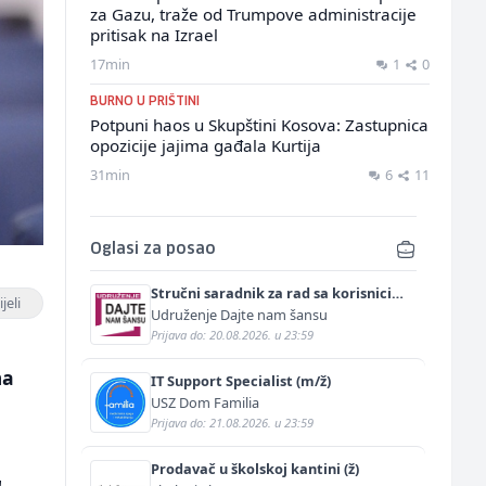
za Gazu, traže od Trumpove administracije
pritisak na Izrael
17min
1
0
BURNO U PRIŠTINI
Potpuni haos u Skupštini Kosova: Zastupnica
opozicije jajima gađala Kurtija
31min
6
11
Oglasi za posao
Stručni saradnik za rad sa korisnicima
jeli
(m/ž)
Udruženje Dajte nam šansu
Prijava do: 20.08.2026. u 23:59
m
ma
IT Support Specialist (m/ž)
USZ Dom Familia
Prijava do: 21.08.2026. u 23:59
Prodavač u školskoj kantini (ž)