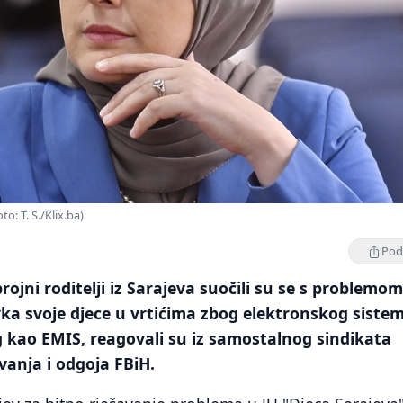
: T. S./Klix.ba)
Podi
rojni roditelji iz Sarajeva suočili su se s problemo
ka svoje djece u vrtićima zbog elektronskog siste
g kao EMIS, reagovali su iz samostalnog sindikata
anja i odgoja FBiH.