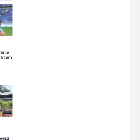
kmice
atićem
 veća