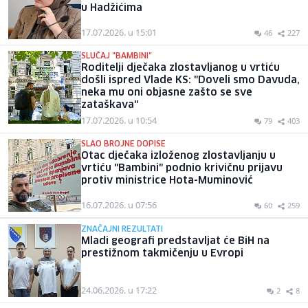
u Hadžićima
17.07.2026. u 15:01
46
227
SLUČAJ "BAMBINI"
Roditelji dječaka zlostavljanog u vrtiću
došli ispred Vlade KS: "Doveli smo Davuda,
neka mu oni objasne zašto se sve
zataškava"
17.07.2026. u 10:54
79
403
SLAO BROJNE DOPISE
Otac dječaka izloženog zlostavljanju u
vrtiću "Bambini" podnio krivičnu prijavu
protiv ministrice Hota-Muminović
16.07.2026. u 07:56
60
259
ZNAČAJNI REZULTATI
Mladi geografi predstavljat će BiH na
prestižnom takmičenju u Evropi
24.06.2026. u 17:22
2
8