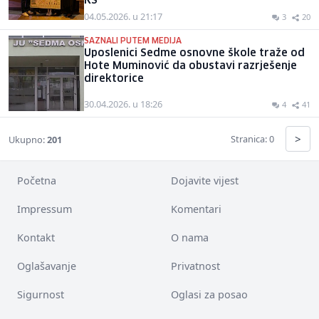
KS
04.05.2026. u 21:17
3
20
SAZNALI PUTEM MEDIJA
Uposlenici Sedme osnovne škole traže od
Hote Muminović da obustavi razrješenje
direktorice
30.04.2026. u 18:26
4
41
>
Stranica: 0
Ukupno:
201
Početna
Dojavite vijest
Impressum
Komentari
Kontakt
O nama
Oglašavanje
Privatnost
Sigurnost
Oglasi za posao