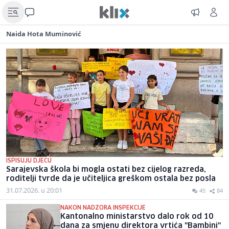
Naida Hota Muminović
ISPISUJU DJECU
Sarajevska škola bi mogla ostati bez cijelog razreda,
roditelji tvrde da je učiteljica greškom ostala bez posla
31.07.2026. u 20:01
45
84
NAKON NADZORA INSPEKCIJE
Kantonalno ministarstvo dalo rok od 10
dana za smjenu direktora vrtića "Bambini"