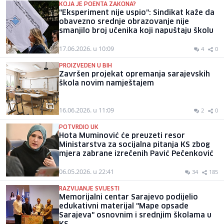
KOJA JE POENTA ZAKONA?
"Eksperiment nije uspio": Sindikat kaže da
obavezno srednje obrazovanje nije
smanjilo broj učenika koji napuštaju školu
17.06.2026. u 10:09
4
0
PROIZVEDEN U BIH
Završen projekat opremanja sarajevskih
škola novim namještajem
16.06.2026. u 11:09
2
0
POTVRDIO UK
Hota Muminović će preuzeti resor
Ministarstva za socijalna pitanja KS zbog
mjera zabrane izrečenih Pavić Pečenković
06.05.2026. u 22:41
34
185
RAZVIJANJE SVIJESTI
Memorijalni centar Sarajevo podijelio
edukativni materijal "Mape opsade
Sarajeva" osnovnim i srednjim školama u