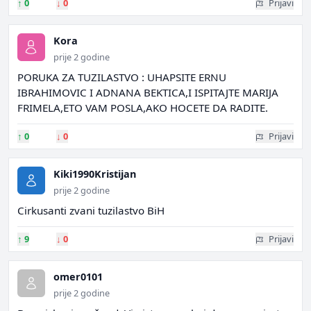
↑
0
↓
0
Prijavi
Kora
prije 2 godine
PORUKA ZA TUZILASTVO : UHAPSITE ERNU
IBRAHIMOVIC I ADNANA BEKTICA,I ISPITAJTE MARIJA
FRIMELA,ETO VAM POSLA,AKO HOCETE DA RADITE.
↑
0
↓
0
Prijavi
Kiki1990Kristijan
prije 2 godine
Cirkusanti zvani tuzilastvo BiH
↑
9
↓
0
Prijavi
omer0101
prije 2 godine