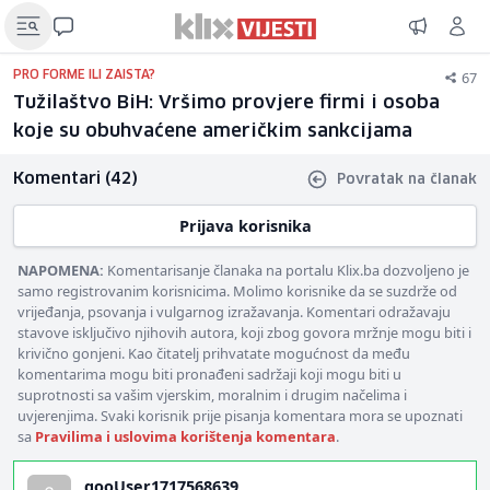
67
PRO FORME ILI ZAISTA?
Tužilaštvo BiH: Vršimo provjere firmi i osoba
koje su obuhvaćene američkim sankcijama
Komentari (42)
Povratak na članak
Prijava korisnika
NAPOMENA:
Komentarisanje članaka na portalu Klix.ba dozvoljeno je
samo registrovanim korisnicima. Molimo korisnike da se suzdrže od
vrijeđanja, psovanja i vulgarnog izražavanja. Komentari odražavaju
stavove isključivo njihovih autora, koji zbog govora mržnje mogu biti i
krivično gonjeni. Kao čitatelj prihvatate mogućnost da među
komentarima mogu biti pronađeni sadržaji koji mogu biti u
suprotnosti sa vašim vjerskim, moralnim i drugim načelima i
uvjerenjima. Svaki korisnik prije pisanja komentara mora se upoznati
sa
Pravilima i uslovima korištenja komentara
.
gooUser1717568639