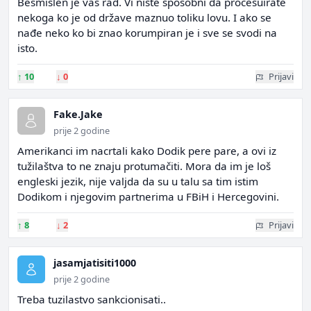
Besmislen je vaš rad. Vi niste sposobni da procesuirate
nekoga ko je od države maznuo toliku lovu. I ako se
nađe neko ko bi znao korumpiran je i sve se svodi na
isto.
↑
10
↓
0
Prijavi
Fake.Jake
prije 2 godine
Amerikanci im nacrtali kako Dodik pere pare, a ovi iz
tužilaštva to ne znaju protumačiti. Mora da im je loš
engleski jezik, nije valjda da su u talu sa tim istim
Dodikom i njegovim partnerima u FBiH i Hercegovini.
↑
8
↓
2
Prijavi
jasamjatisiti1000
prije 2 godine
Treba tuzilastvo sankcionisati..