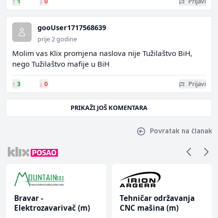
↑
1
↓
0
Prijavi
gooUser1717568639
prije 2 godine
Molim vas Klix promjena naslova nije Tužilaštvo BiH,
nego Tužilaštvo mafije u BiH
↑
3
↓
0
Prijavi
PRIKAŽI JOŠ KOMENTARA
Povratak na članak
Bravar -
Tehničar održavanja
Elektrozavarivač (m)
CNC mašina (m)