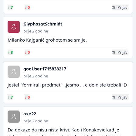
↑
7
↓
0
Prijavi
GlyphosatSchmidt
prije 2 godine
Milanko Kajganić grohotom se smije.
↑
8
↓
0
Prijavi
gooUser1715838217
prije 2 godine
jestel "formirali predmet" ..jesmo ... e de niste trebali :D
↑
7
↓
0
Prijavi
axe22
prije 2 godine
Da dokaze da nisu nista krivi. Kao i Konakovic kad je