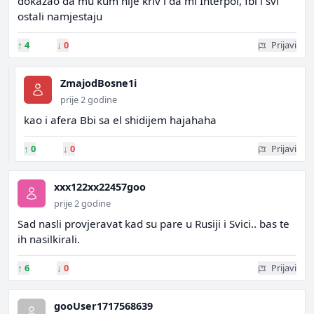
dokazao da mu kum nije kriv i da mi Interpol, fbi i svi
ostali namjestaju
↑
4
↓
0
Prijavi
ZmajodBosne1i
prije 2 godine
kao i afera Bbi sa el shidijem hajahaha
↑
0
↓
0
Prijavi
xxx122xx22457goo
prije 2 godine
Sad nasli provjeravat kad su pare u Rusiji i Svici.. bas te
ih nasilkirali.
↑
6
↓
0
Prijavi
gooUser1717568639