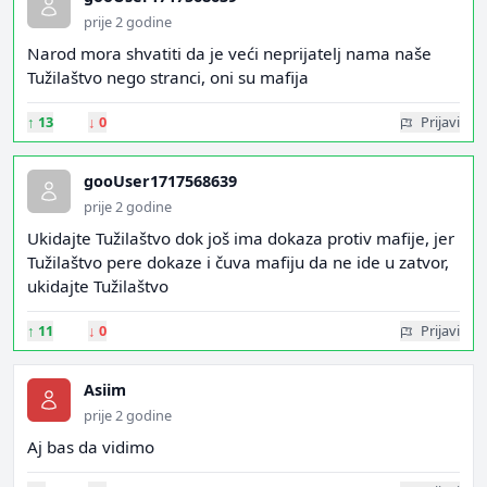
prije 2 godine
Narod mora shvatiti da je veći neprijatelj nama naše
Tužilaštvo nego stranci, oni su mafija
↑
13
↓
0
Prijavi
gooUser1717568639
prije 2 godine
Ukidajte Tužilaštvo dok još ima dokaza protiv mafije, jer
Tužilaštvo pere dokaze i čuva mafiju da ne ide u zatvor,
ukidajte Tužilaštvo
↑
11
↓
0
Prijavi
Asiim
prije 2 godine
Aj bas da vidimo