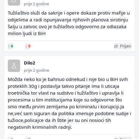
prije 2 godine
Tužilaštvo služi da sakrije i opere dokaze protiv mafije u
odijelima a radi ispunjavanja njihovih planova sirotinju
šalju u zatvor, ovo je tužilaštvo odgovorno za odlazaka
milion ljudi iz BiH
↑
6
↓
0
Prijavi
Dilo2
prije 2 godine
Možda neko ko je bahnuo odnekud i nije bio u BiH svih
proteklih 30g i postavlja takvo pitanje ima li uticaja
troetnička tor vlast na sudstvo i tužilaštvo i upravlja li
procesima u tim institucijama koje su odgovorne što
smo među prvim zemljama po kriminalu i korupciji.Ja
ne,već sam siguran da politika imenuje podobne sudije i
tužioce,policajce da ih štite jer su oni nosioci tih
negativnih kriminalnih radnji.