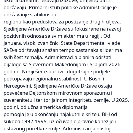
aktera da sami rješavaju izazove, umjesto da ih
održavaju. Primarni stub politike Administracije je
održavanje stabilnosti u
regionu kao preduslova za postizanje drugih ciljeva.
Sjedinjene Američke Države su fokusirane na razvoj
pozitivnih odnosa sa svim akterima u regiji. Od
januara, visoki zvaničnici State Departmenta i vlade
SAD-a održavaju snažan tempo sastanaka s liderima
svih šest zemalja. Administracija planira održati
dijaloge sa Sjevernom Makedonijom i Srbijom 2026.
godine. Neriješeni sporovi i dugotrajne podjele
potkopavaju regionalnu stabilnost. U Bosni i
Hercegovini, Sjedinjene Američke Države ostaju
posvećene Dejtonskom mirovnom sporazumu i
suverenitetu i teritorijalnom integritetu zemlje. U 2025.
godini, odlučna američka diplomatija
pomogla je u okončanju najakutnije krize u BiH od
sukoba 1992-1995, uz očuvanje pravne kohezije i
ustavnog poretka zemlje. Administracija nastoji