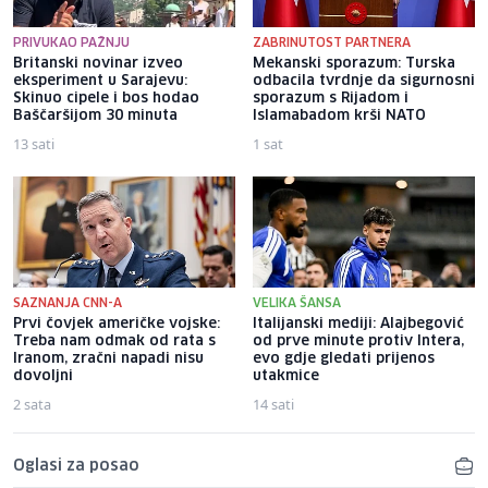
PRIVUKAO PAŽNJU
ZABRINUTOST PARTNERA
Britanski novinar izveo
Mekanski sporazum: Turska
eksperiment u Sarajevu:
odbacila tvrdnje da sigurnosni
Skinuo cipele i bos hodao
sporazum s Rijadom i
Baščaršijom 30 minuta
Islamabadom krši NATO
13 sati
1 sat
SAZNANJA CNN-A
VELIKA ŠANSA
Prvi čovjek američke vojske:
Italijanski mediji: Alajbegović
Treba nam odmak od rata s
od prve minute protiv Intera,
Iranom, zračni napadi nisu
evo gdje gledati prijenos
dovoljni
utakmice
2 sata
14 sati
Oglasi za posao