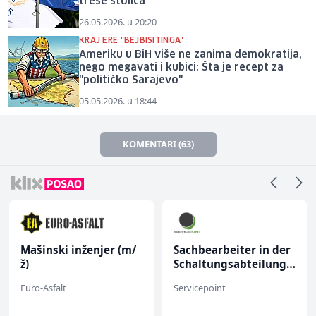
trese stolica
26.05.2026. u 20:20
KRAJ ERE "BEJBISITINGA"
Ameriku u BiH više ne zanima demokratija,
nego megavati i kubici: Šta je recept za
"političko Sarajevo"
05.05.2026. u 18:44
KOMENTARI (63)
Mašinski inženjer (m/
Sachbearbeiter in der
ž)
Schaltungsabteilung
(m/w)
Euro-Asfalt
Servicepoint