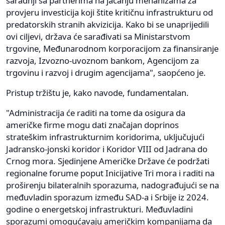
saradnji sa partnerima na jačanju mehanizama za
provjeru investicija koji štite kritičnu infrastrukturu od
predatorskih stranih akvizicija. Kako bi se unaprijedili
ovi ciljevi, država će sarađivati ​​sa Ministarstvom
trgovine, Međunarodnom korporacijom za finansiranje
razvoja, Izvozno-uvoznom bankom, Agencijom za
trgovinu i razvoj i drugim agencijama", saopćeno je.
Pristup tržištu je, kako navode, fundamentalan.
"Administracija će raditi na tome da osigura da
američke firme mogu dati značajan doprinos
strateškim infrastrukturnim koridorima, uključujući
Jadransko-jonski koridor i Koridor VIII od Jadrana do
Crnog mora. Sjedinjene Američke Države će podržati
regionalne forume poput Inicijative Tri mora i raditi na
proširenju bilateralnih sporazuma, nadograđujući se na
međuvladin sporazum između SAD-a i Srbije iz 2024.
godine o energetskoj infrastrukturi. Međuvladini
sporazumi omogućavaju američkim kompanijama da