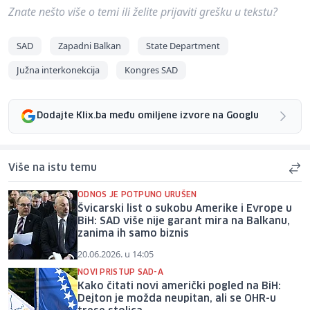
Znate nešto više o temi ili želite prijaviti grešku u tekstu?
SAD
Zapadni Balkan
State Department
Južna interkonekcija
Kongres SAD
Dodajte Klix.ba među omiljene izvore na Googlu
Više na istu temu
ODNOS JE POTPUNO URUŠEN
Švicarski list o sukobu Amerike i Evrope u
BiH: SAD više nije garant mira na Balkanu,
zanima ih samo biznis
20.06.2026. u 14:05
NOVI PRISTUP SAD-A
Kako čitati novi američki pogled na BiH:
Dejton je možda neupitan, ali se OHR-u