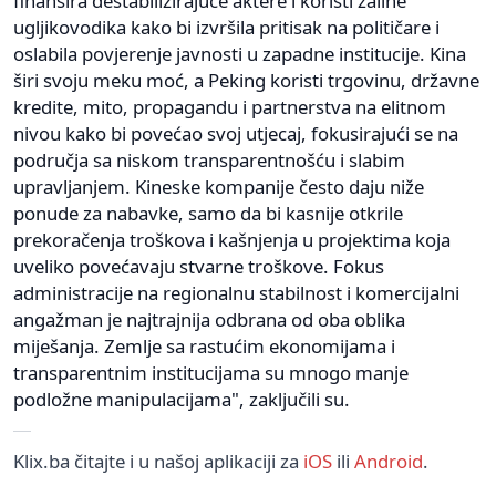
finansira destabilizirajuće aktere i koristi zalihe
ugljikovodika kako bi izvršila pritisak na političare i
oslabila povjerenje javnosti u zapadne institucije. Kina
širi svoju meku moć, a Peking koristi trgovinu, državne
kredite, mito, propagandu i partnerstva na elitnom
nivou kako bi povećao svoj utjecaj, fokusirajući se na
područja sa niskom transparentnošću i slabim
upravljanjem. Kineske kompanije često daju niže
ponude za nabavke, samo da bi kasnije otkrile
prekoračenja troškova i kašnjenja u projektima koja
uveliko povećavaju stvarne troškove. Fokus
administracije na regionalnu stabilnost i komercijalni
angažman je najtrajnija odbrana od oba oblika
miješanja. Zemlje sa rastućim ekonomijama i
transparentnim institucijama su mnogo manje
podložne manipulacijama", zaključili su.
Klix.ba čitajte i u našoj aplikaciji za
iOS
ili
Android
.