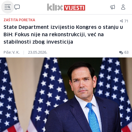
71
ZAŠTITA PORETKA
State Department izvijestio Kongres o stanju u
BiH: Fokus nije na rekonstrukciji, već na
stabilnosti zbog investicija
Piše: V. K.
|
23.05.2026.
63