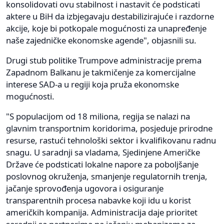
konsolidovati ovu stabilnost i nastavit će podsticati
aktere u BiH da izbjegavaju destabilizirajuće i razdorne
akcije, koje bi potkopale mogućnosti za unapređenje
naše zajedničke ekonomske agende", objasnili su.
Drugi stub politike Trumpove administracije prema
Zapadnom Balkanu je takmičenje za komercijalne
interese SAD-a u regiji koja pruža ekonomske
mogućnosti.
"S populacijom od 18 miliona, regija se nalazi na
glavnim transportnim koridorima, posjeduje prirodne
resurse, rastući tehnološki sektor i kvalifikovanu radnu
snagu. U saradnji sa vladama, Sjedinjene Američke
Države će podsticati lokalne napore za poboljšanje
poslovnog okruženja, smanjenje regulatornih trenja,
jačanje sprovođenja ugovora i osiguranje
transparentnih procesa nabavke koji idu u korist
američkih kompanija. Administracija daje prioritet