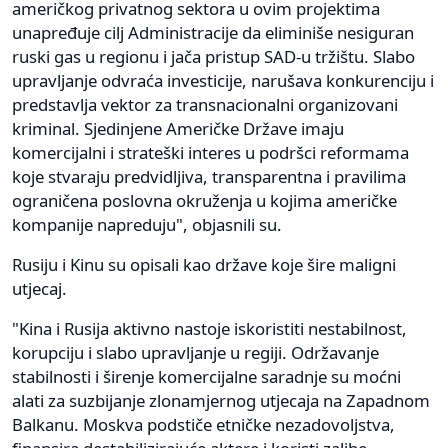
američkog privatnog sektora u ovim projektima
unapređuje cilj Administracije da eliminiše nesiguran
ruski gas u regionu i jača pristup SAD-u tržištu. Slabo
upravljanje odvraća investicije, narušava konkurenciju i
predstavlja vektor za transnacionalni organizovani
kriminal. Sjedinjene Američke Države imaju
komercijalni i strateški interes u podršci reformama
koje stvaraju predvidljiva, transparentna i pravilima
ograničena poslovna okruženja u kojima američke
kompanije napreduju", objasnili su.
Rusiju i Kinu su opisali kao države koje šire maligni
utjecaj.
"Kina i Rusija aktivno nastoje iskoristiti nestabilnost,
korupciju i slabo upravljanje u regiji. Održavanje
stabilnosti i širenje komercijalne saradnje su moćni
alati za suzbijanje zlonamjernog utjecaja na Zapadnom
Balkanu. Moskva podstiče etničke nezadovoljstva,