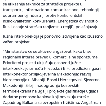
se efikasnije takmiče za strateške projekte u
transportu, informaciono-komunikacionoj tehnologiji i
odbrambenoj industriji protiv konkurentskih i
niskokvalitetnih konkurenata. Energetska ovisnost o
Rusiji ostaje strateška ranjivost u regiji", pojašnjavaju.
Južna interkonekcija je ponovno izdvojena kao izuzetno
važan projekat.
"Ministarstvo će se aktivno angažovati kako bi se
regionalni interes preveo u komercijalne sporazume.
Prioritetni projekti uključuju gasovod Južne
interkonekcije između Hrvatske i BiH; predloženi gasni
interkonektor Srbija-Sjeverna Makedonija; razvoj
hidroenergije u Albaniji, Bosni i Hercegovini, Sjevernoj
Makedoniji i Srbiji; nadogradnju kosovskih
termoelektrana na ugalj i projekte gasifikacije uglja; i
dodatne prenosne kablove koji povezuju mreže
Zapadnog Balkana sa evropskim tržištima. Angažman