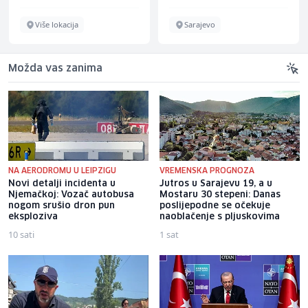
Više lokacija
Sarajevo
Možda vas zanima
NA AERODROMU U LEIPZIGU
VREMENSKA PROGNOZA
Novi detalji incidenta u
Jutros u Sarajevu 19, a u
Njemačkoj: Vozač autobusa
Mostaru 30 stepeni: Danas
nogom srušio dron pun
poslijepodne se očekuje
eksploziva
naoblačenje s pljuskovima
10 sati
1 sat