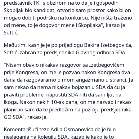
predstavnik TK i s obzirom na to da je i gospodin
Skopljak bio kandidat, otvorio sam prostor kako bi on
mogao dobiti podršku na konkursu. Nije ništa traženo
od mene, to je dogovor mene i Skopljaka", kazao je
Softić.
Međutim, kasnije je po prijedlogu Bakira Izetbegovića,
Softić izabran za predsjednika Glavnog odbora SDA.
"Nisam obavio nikakav razgovor sa Izetbegovićem
prije Kongresa, on me je pozvao nakon Kongresa dva
dana da razgovaramo o mom angažmanu u stranci. Ja
sam rekao da nema nikakav bojazan u SDA da ću ja
praviti probleme, napustiti SDA niti da sam ljut na
ikoga. Nakon nekih 10-ak dana, on me nazvao i rekao
planirao sam da te predložim na poziciju predsjednika
GO SDA", rekao je.
Komentarišući teze Adila Osmanovića da je bilo
neslaganja na Kolegiju SDA, kazao je kako je to