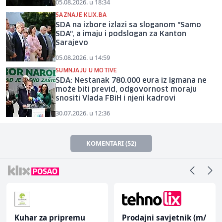
05.08.2026. u 18:34
SAZNAJE KLIX.BA
SDA na izbore izlazi sa sloganom "Samo
SDA", a imaju i podslogan za Kanton
Sarajevo
05.08.2026. u 14:59
SUMNJAJU U MOTIVE
SDA: Nestanak 780.000 eura iz Igmana ne
može biti previd, odgovornost moraju
snositi Vlada FBiH i njeni kadrovi
30.07.2026. u 12:36
KOMENTARI (52)
Kuhar za pripremu
Prodajni savjetnik (m/