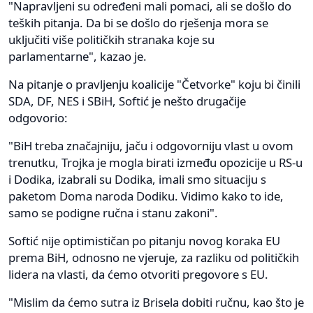
"Napravljeni su određeni mali pomaci, ali se došlo do
teških pitanja. Da bi se došlo do rješenja mora se
uključiti više političkih stranaka koje su
parlamentarne", kazao je.
Na pitanje o pravljenju koalicije "Četvorke" koju bi činili
SDA, DF, NES i SBiH, Softić je nešto drugačije
odgovorio:
"BiH treba značajniju, jaču i odgovorniju vlast u ovom
trenutku, Trojka je mogla birati između opozicije u RS-u
i Dodika, izabrali su Dodika, imali smo situaciju s
paketom Doma naroda Dodiku. Vidimo kako to ide,
samo se podigne ručna i stanu zakoni".
Softić nije optimističan po pitanju novog koraka EU
prema BiH, odnosno ne vjeruje, za razliku od političkih
lidera na vlasti, da ćemo otvoriti pregovore s EU.
"Mislim da ćemo sutra iz Brisela dobiti ručnu, kao što je