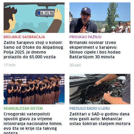
BROJANJE SAOBRAĆAJA
PRIVUKAO PAŽNJU
Zašto Sarajevo stoji u koloni:
Britanski novinar izveo
Samo od Otoke do Alipašinog
eksperiment u Sarajevu:
Polja 2025. je dnevno
Skinuo cipele i bos hodao
prolazilo do 65.000 vozila
Baščaršijom 30 minuta
17 min
20 sati
SKANDALOZAN SISTEM
PREDUGO RADIO U LERU
Crnogorski vaterpolisti
Zaštitari u SAD-u godinu dana
spustili glavu za vrijeme
nisu gasili auto: Mehaničar
intoniranja nacionalne himne,
ostao šokiran stanjem motora
evo šta se krije iza takvog
poteza