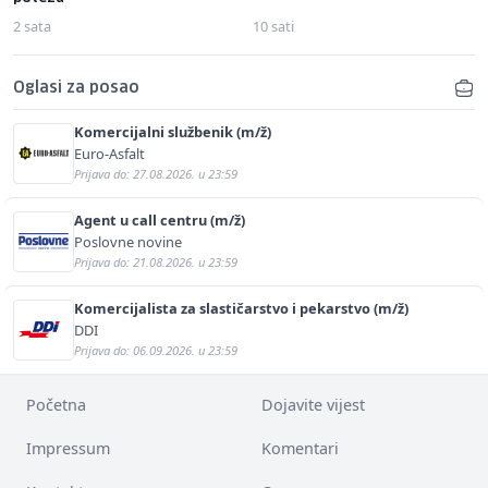
2 sata
10 sati
Oglasi za posao
Komercijalni službenik (m/ž)
Euro-Asfalt
Prijava do: 27.08.2026. u 23:59
Agent u call centru (m/ž)
Poslovne novine
Prijava do: 21.08.2026. u 23:59
Komercijalista za slastičarstvo i pekarstvo (m/ž)
DDI
Prijava do: 06.09.2026. u 23:59
Početna
Dojavite vijest
Impressum
Komentari