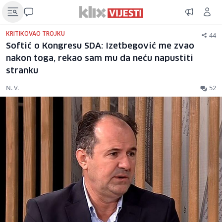
44
KRITIKOVAO TROJKU
Softić o Kongresu SDA: Izetbegović me zvao
nakon toga, rekao sam mu da neću napustiti
stranku
N. V.
52