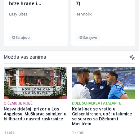
brze hrane i
ž)
jednostavnih jela (m/
Easy Bites
Tehnolix
ž)
Sarajevo
Sarajevo
Možda vas zanima
O ČEMU JE RIJEČ
DUEL SCHALKEA I ATALANTE
Nesvakidašnji prizor u Los
Kolašinac se vratio u
Angelesu: Muškarac snimljen u
Gelsenkirchen, uoči utakmice
billboardu nasred raskrsnice
se susreo sa Džekom i
Muslićem
4 sata
17 min