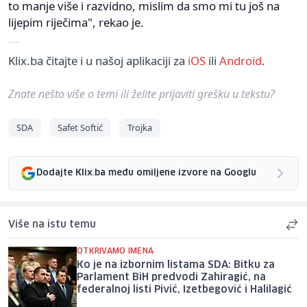
to manje više i razvidno, mislim da smo mi tu još na
lijepim riječima", rekao je.
Klix.ba čitajte i u našoj aplikaciji za
iOS
ili
Android
.
Znate nešto više o temi ili želite prijaviti grešku u tekstu?
SDA
Safet Softić
Trojka
Dodajte Klix.ba među omiljene izvore na Googlu
Više na istu temu
OTKRIVAMO IMENA
Ko je na izbornim listama SDA: Bitku za
Parlament BiH predvodi Zahiragić, na
federalnoj listi Pivić, Izetbegović i Halilagić