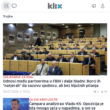
Trojka
ZASJEDANJE ZA KRAJ
Odnosi među partnerima u FBiH i dalje hladni: Borci ih
"natjerali" da sazovu sjednicu, ali bez ključnih pitanja
28.07.2026. u 10:32
4
99
ZA SVE KRIVI LOŠ PR
Čampara analizirao Vladu KS: Opozicija je
bila mnogo jača u napadima, a oni se