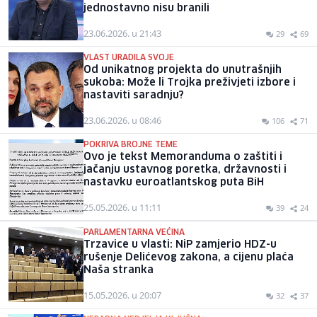
jednostavno nisu branili
23.06.2026. u 21:43
29
69
VLAST URADILA SVOJE
Od unikatnog projekta do unutrašnjih
sukoba: Može li Trojka preživjeti izbore i
nastaviti saradnju?
23.06.2026. u 08:46
106
71
POKRIVA BROJNE TEME
Ovo je tekst Memoranduma o zaštiti i
jačanju ustavnog poretka, državnosti i
nastavku euroatlantskog puta BiH
25.05.2026. u 11:11
39
24
PARLAMENTARNA VEĆINA
Trzavice u vlasti: NiP zamjerio HDZ-u
rušenje Delićevog zakona, a cijenu plaća
Naša stranka
15.05.2026. u 20:07
32
37