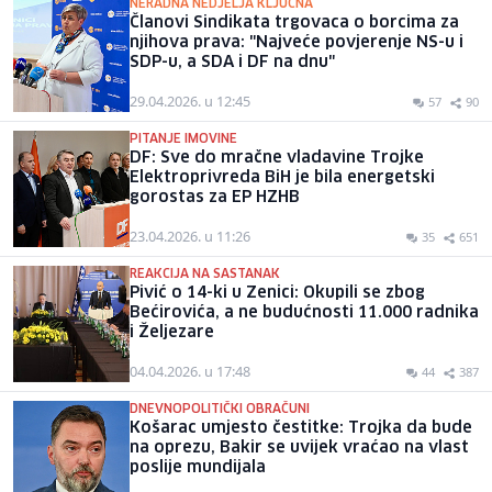
NERADNA NEDJELJA KLJUČNA
Članovi Sindikata trgovaca o borcima za
njihova prava: "Najveće povjerenje NS-u i
SDP-u, a SDA i DF na dnu"
29.04.2026. u 12:45
57
90
PITANJE IMOVINE
DF: Sve do mračne vladavine Trojke
Elektroprivreda BiH je bila energetski
gorostas za EP HZHB
23.04.2026. u 11:26
35
651
REAKCIJA NA SASTANAK
Pivić o 14-ki u Zenici: Okupili se zbog
Bećirovića, a ne budućnosti 11.000 radnika
i Željezare
04.04.2026. u 17:48
44
387
DNEVNOPOLITIČKI OBRAČUNI
Košarac umjesto čestitke: Trojka da bude
na oprezu, Bakir se uvijek vraćao na vlast
poslije mundijala